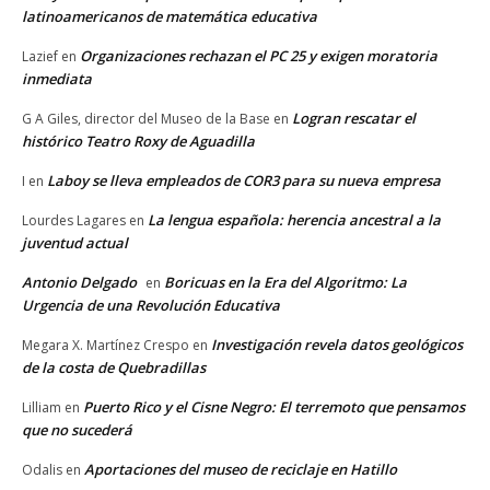
latinoamericanos de matemática educativa
Organizaciones rechazan el PC 25 y exigen moratoria
Lazief
en
inmediata
Logran rescatar el
G A Giles, director del Museo de la Base
en
histórico Teatro Roxy de Aguadilla
Laboy se lleva empleados de COR3 para su nueva empresa
I
en
La lengua española: herencia ancestral a la
Lourdes Lagares
en
juventud actual
Antonio Delgado
Boricuas en la Era del Algoritmo: La
en
Urgencia de una Revolución Educativa
Investigación revela datos geológicos
Megara X. Martínez Crespo
en
de la costa de Quebradillas
Puerto Rico y el Cisne Negro: El terremoto que pensamos
Lilliam
en
que no sucederá
Aportaciones del museo de reciclaje en Hatillo
Odalis
en