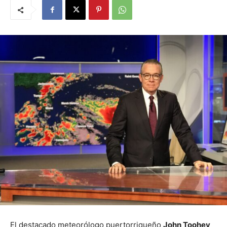
El destacado meteorólogo puertorriqueño
John Toohey