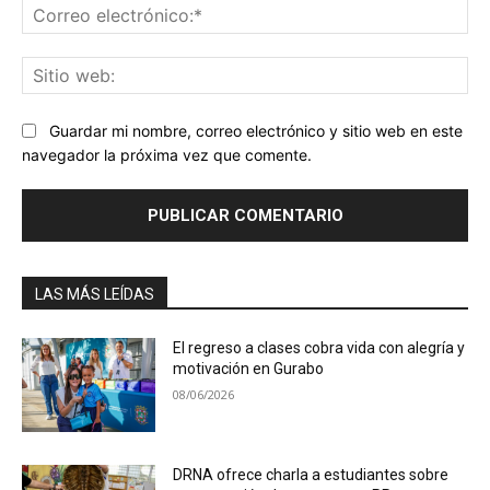
Co
ele
Sit
we
Guardar mi nombre, correo electrónico y sitio web en este
navegador la próxima vez que comente.
LAS MÁS LEÍDAS
El regreso a clases cobra vida con alegría y
motivación en Gurabo
08/06/2026
DRNA ofrece charla a estudiantes sobre