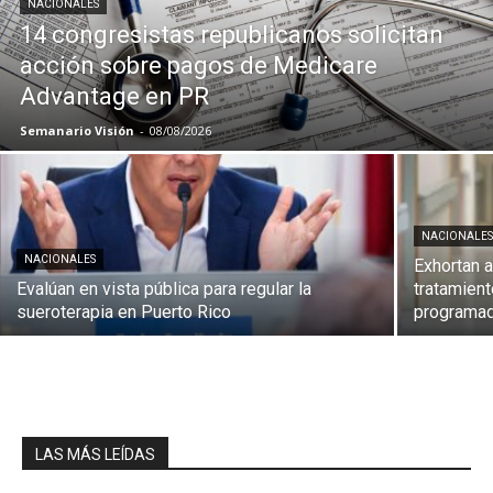
NACIONALES
14 congresistas republicanos solicitan
acción sobre pagos de Medicare
Advantage en PR
Semanario Visión
-
08/08/2026
NACIONALE
NACIONALES
Exhortan a
Evalúan en vista pública para regular la
tratamien
sueroterapia en Puerto Rico
programa
LAS MÁS LEÍDAS