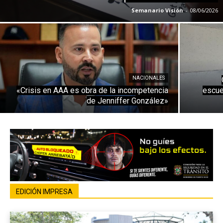
Semanario Visión
-
08/06/2026
NACIONALES
«Crisis en AAA es obra de la incompetencia
escue
de Jenniffer González»
EDICIÓN IMPRESA