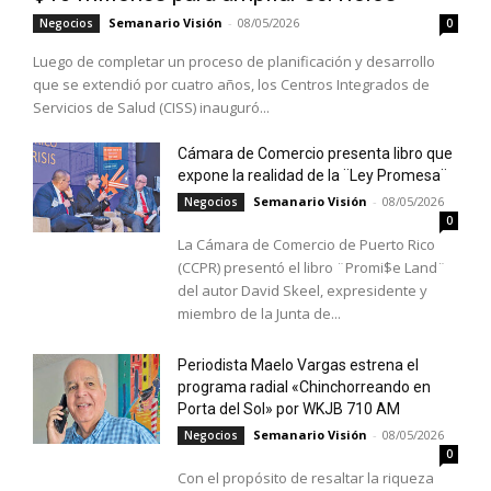
Semanario Visión
-
08/05/2026
Negocios
0
Luego de completar un proceso de planificación y desarrollo
que se extendió por cuatro años, los Centros Integrados de
Servicios de Salud (CISS) inauguró...
Cámara de Comercio presenta libro que
expone la realidad de la ¨Ley Promesa¨
Semanario Visión
-
08/05/2026
Negocios
0
La Cámara de Comercio de Puerto Rico
(CCPR) presentó el libro ¨Promi$e Land¨
del autor David Skeel, expresidente y
miembro de la Junta de...
Periodista Maelo Vargas estrena el
programa radial «Chinchorreando en
Porta del Sol» por WKJB 710 AM
Semanario Visión
-
08/05/2026
Negocios
0
Con el propósito de resaltar la riqueza