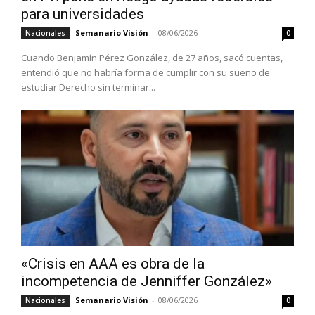
para universidades
Semanario Visión
-
08/06/2026
Nacionales
0
Cuando Benjamín Pérez González, de 27 años, sacó cuentas,
entendió que no habría forma de cumplir con su sueño de
estudiar Derecho sin terminar...
«Crisis en AAA es obra de la
incompetencia de Jenniffer González»
Semanario Visión
-
08/06/2026
Nacionales
0