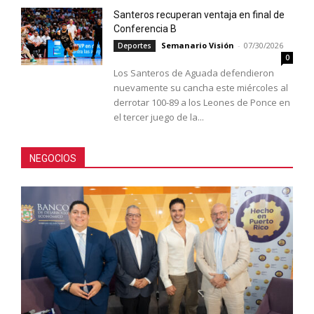
Santeros recuperan ventaja en final de
Conferencia B
Semanario Visión
-
07/30/2026
Deportes
0
Los Santeros de Aguada defendieron
nuevamente su cancha este miércoles al
derrotar 100-89 a los Leones de Ponce en
el tercer juego de la...
NEGOCIOS