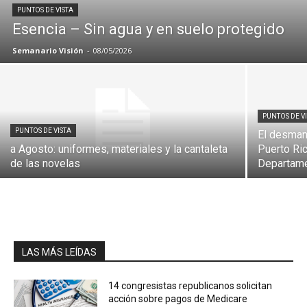
PUNTOS DE VISTA
Esencia – Sin agua y en suelo protegido
Semanario Visión
-
08/05/2026
PUNTOS DE V
PUNTOS DE VISTA
El desman
a Agosto: uniformes, materiales y la cantaleta
Puerto Ric
de las novelas
Departame
LAS MÁS LEÍDAS
14 congresistas republicanos solicitan
acción sobre pagos de Medicare