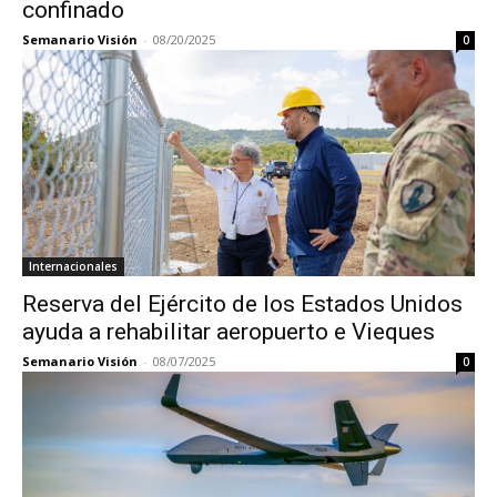
confinado
Semanario Visión
-
08/20/2025
0
Internacionales
Reserva del Ejército de los Estados Unidos
ayuda a rehabilitar aeropuerto e Vieques
Semanario Visión
-
08/07/2025
0