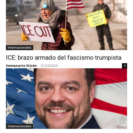
Internacionales
ICE: brazo armado del fascismo trumpista
Semanario Visión
-
01/26/2026
0
Internacionales