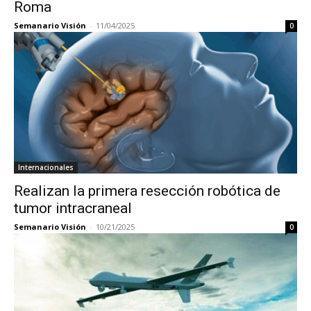
Roma
Semanario Visión
-
11/04/2025
0
Internacionales
Realizan la primera resección robótica de
tumor intracraneal
Semanario Visión
-
10/21/2025
0