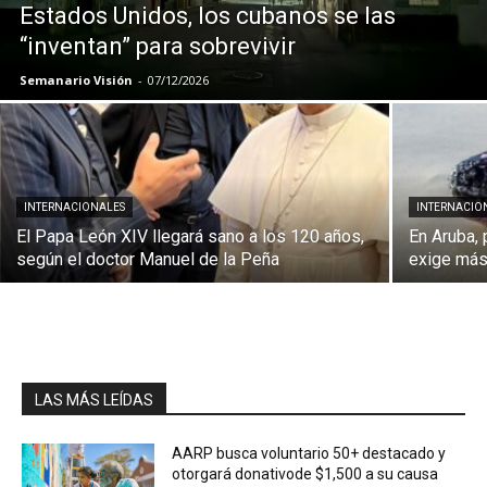
Estados Unidos, los cubanos se las
“inventan” para sobrevivir
Semanario Visión
-
07/12/2026
INTERNACIONALES
INTERNACIO
El Papa León XIV llegará sano a los 120 años,
En Aruba, 
según el doctor Manuel de la Peña
exige más
LAS MÁS LEÍDAS
AARP busca voluntario 50+ destacado y
otorgará donativode $1,500 a su causa