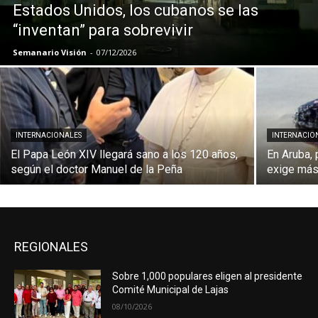
Estados Unidos, los cubanos se las
“inventan” para sobrevivir
Semanario Visión
-
07/12/2026
INTERNACIONALES
INTERNACIO
El Papa León XIV llegará sano a los 120 años,
En Aruba, 
según el doctor Manuel de la Peña
exige más
REGIONALES
Sobre 1,000 populares eligen al presidente
Comité Municipal de Lajas
08/10/2026