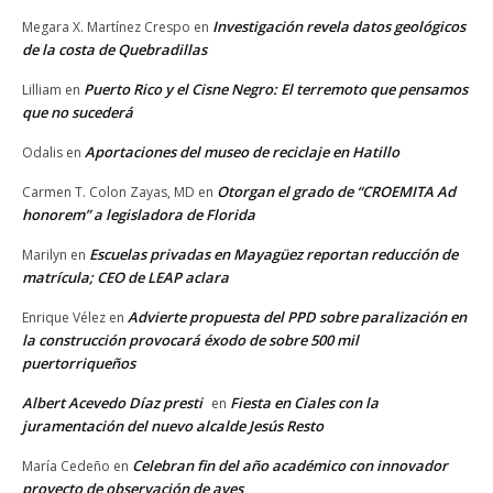
Investigación revela datos geológicos
Megara X. Martínez Crespo
en
de la costa de Quebradillas
Puerto Rico y el Cisne Negro: El terremoto que pensamos
Lilliam
en
que no sucederá
Aportaciones del museo de reciclaje en Hatillo
Odalis
en
Otorgan el grado de “CROEMITA Ad
Carmen T. Colon Zayas, MD
en
honorem” a legisladora de Florida
Escuelas privadas en Mayagüez reportan reducción de
Marilyn
en
matrícula; CEO de LEAP aclara
Advierte propuesta del PPD sobre paralización en
Enrique Vélez
en
la construcción provocará éxodo de sobre 500 mil
puertorriqueños
Albert Acevedo Díaz presti
Fiesta en Ciales con la
en
juramentación del nuevo alcalde Jesús Resto
Celebran fin del año académico con innovador
María Cedeño
en
proyecto de observación de aves