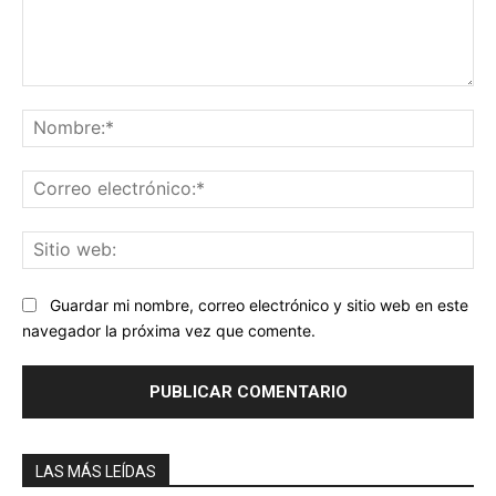
Comentario:
No
Co
ele
Sit
we
Guardar mi nombre, correo electrónico y sitio web en este
navegador la próxima vez que comente.
LAS MÁS LEÍDAS