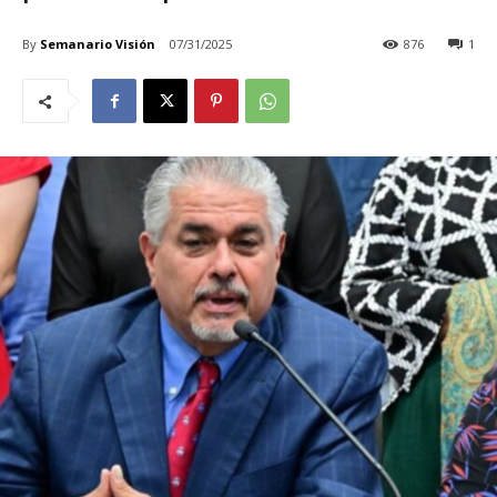
By
Semanario Visión
07/31/2025
876
1