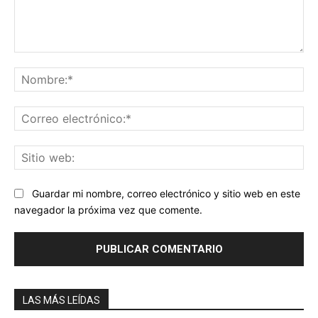
Comentario:
No
Co
ele
Sit
we
Guardar mi nombre, correo electrónico y sitio web en este
navegador la próxima vez que comente.
LAS MÁS LEÍDAS