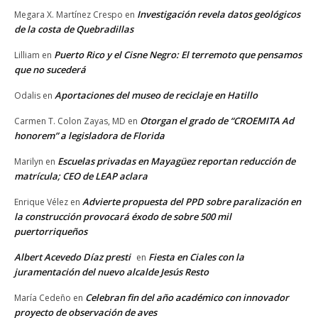
Investigación revela datos geológicos
Megara X. Martínez Crespo
en
de la costa de Quebradillas
Puerto Rico y el Cisne Negro: El terremoto que pensamos
Lilliam
en
que no sucederá
Aportaciones del museo de reciclaje en Hatillo
Odalis
en
Otorgan el grado de “CROEMITA Ad
Carmen T. Colon Zayas, MD
en
honorem” a legisladora de Florida
Escuelas privadas en Mayagüez reportan reducción de
Marilyn
en
matrícula; CEO de LEAP aclara
Advierte propuesta del PPD sobre paralización en
Enrique Vélez
en
la construcción provocará éxodo de sobre 500 mil
puertorriqueños
Albert Acevedo Díaz presti
Fiesta en Ciales con la
en
juramentación del nuevo alcalde Jesús Resto
Celebran fin del año académico con innovador
María Cedeño
en
proyecto de observación de aves