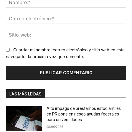
No
Co
ele
Sit
we
Guardar mi nombre, correo electrónico y sitio web en este
navegador la próxima vez que comente.
LAS MÁS LEÍDAS
Alto impago de préstamos estudiantiles
en PR pone en riesgo ayudas federales
para universidades
08/06/2026