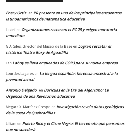
Enery Ortiz
PR presente en uno de los principales encuentros
en
latinoamericanos de matemática educativa
Organizaciones rechazan el PC 25 y exigen moratoria
Lazief
en
inmediata
Logran rescatar el
G A Giles, director del Museo de la Base
en
histórico Teatro Roxy de Aguadilla
Laboy se lleva empleados de COR3 para su nueva empresa
I
en
La lengua española: herencia ancestral a la
Lourdes Lagares
en
juventud actual
Antonio Delgado
Boricuas en la Era del Algoritmo: La
en
Urgencia de una Revolución Educativa
Investigación revela datos geológicos
Megara X. Martínez Crespo
en
de la costa de Quebradillas
Puerto Rico y el Cisne Negro: El terremoto que pensamos
Lilliam
en
que no sucederá