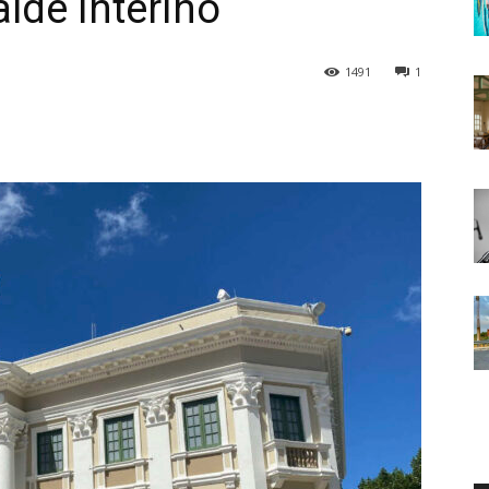
alde Interino
1491
1