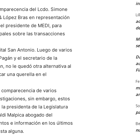
in
comparecencia del Lcdo. Simone
Li
 & López Bras en representación
ac
 del presidente de MEDI, para
de
ipales sobre las transacciones
M
se
ital San Antonio. Luego de varios
Da
agán y el secretario de la
au
n, no le quedó otra alternativa al
Fi
car una querella en el
Fe
mi
la comparecencia de varios
am
estigaciones, sin embargo, estos
So
la presidenta de la Legislatura
pa
ldi Malpica abogado del
tos e información en los últimos
Be
nu
sta alguna.