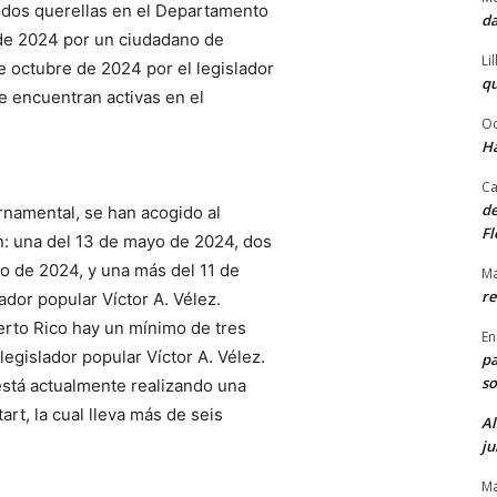
 dos querellas en el Departamento
da
 de 2024 por un ciudadano de
Li
e octubre de 2024 por el legislador
qu
e encuentran activas en el
Od
Ha
Ca
de
rnamental, se han acogido al
Fl
n: una del 13 de mayo de 2024, dos
o de 2024, y una más del 11 de
Ma
re
ador popular Víctor A. Vélez.
erto Rico hay un mínimo de tres
En
legislador popular Víctor A. Vélez.
pa
so
está actualmente realizando una
rt, la cual lleva más de seis
Al
ju
Ma