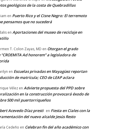
tos geológicos de la costa de Quebradillas
Puerto Rico y el Cisne Negro: El terremoto
lliam
en
e pensamos que no sucederá
Aportaciones del museo de reciclaje en
alis
en
tillo
Otorgan el grado
rmen T. Colon Zayas, MD
en
 “CROEMITA Ad honorem” a legisladora de
orida
Escuelas privadas en Mayagüez reportan
rilyn
en
ducción de matrícula; CEO de LEAP aclara
Advierte propuesta del PPD sobre
rique Vélez
en
ralización en la construcción provocará éxodo de
bre 500 mil puertorriqueños
bert Acevedo Díaz presti
Fiesta en Ciales con la
en
ramentación del nuevo alcalde Jesús Resto
Celebran fin del año académico con
ría Cedeño
en