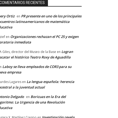
COMENTARIOS RECIENTES
ery Ortiz
PR presente en uno de los principales
en
cuentros latinoamericanos de matemática
ucativa
Organizaciones rechazan el PC 25 y exigen
zief
en
ratoria inmediata
Logran
A Giles, director del Museo de la Base
en
scatar el histórico Teatro Roxy de Aguadilla
Laboy se lleva empleados de COR3 para su
n
ueva empresa
La lengua española: herencia
urdes Lagares
en
cestral a la juventud actual
tonio Delgado
Boricuas en la Era del
en
goritmo: La Urgencia de una Revolución
ucativa
Investigación revela
gara X. Martínez Crespo
en