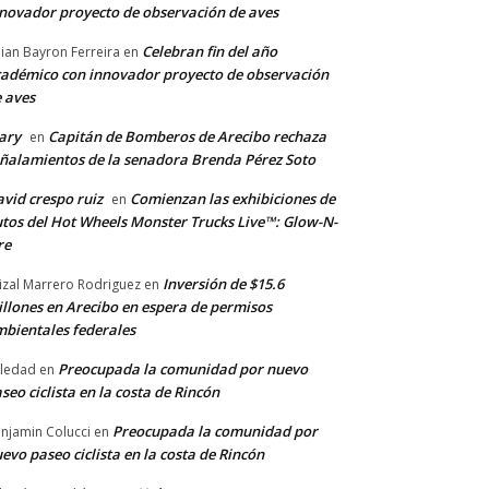
novador proyecto de observación de aves
Celebran fin del año
llian Bayron Ferreira
en
adémico con innovador proyecto de observación
 aves
ary
Capitán de Bomberos de Arecibo rechaza
en
ñalamientos de la senadora Brenda Pérez Soto
vid crespo ruiz
Comienzan las exhibiciones de
en
tos del Hot Wheels Monster Trucks Live™: Glow-N-
re
Inversión de $15.6
izal Marrero Rodriguez
en
llones en Arecibo en espera de permisos
bientales federales
Preocupada la comunidad por nuevo
ledad
en
seo ciclista en la costa de Rincón
Preocupada la comunidad por
njamin Colucci
en
evo paseo ciclista en la costa de Rincón