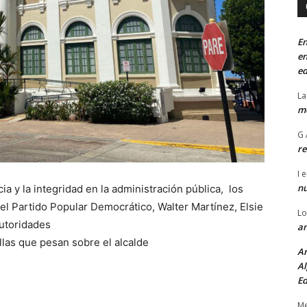
En
en
ed
La
mo
G 
re
I
e
n
ia y la integridad en la administración pública, los
l Partido Popular Democrático, Walter Martínez, Elsie
Lo
autoridades
an
llas que pesan sobre el alcalde
An
Al
Ed
Me