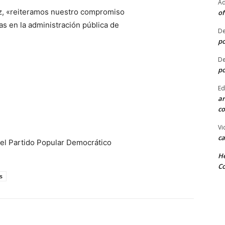
Ad
z, «reiteramos nuestro compromiso
of
as en la administración pública de
De
po
De
po
Ed
ar
co
Vi
ca
el Partido Popular Democrático
He
Co
s