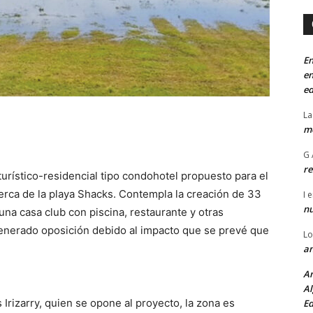
En
en
ed
La
mo
G 
re
turístico-residencial tipo condohotel propuesto para el
 cerca de la playa Shacks. Contempla la creación de 33
I
e
n
una casa club con piscina, restaurante y otras
enerado oposición debido al impacto que se prevé que
Lo
an
An
Al
Irizarry, quien se opone al proyecto, la zona es
Ed