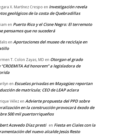
Investigación revela
gara X. Martínez Crespo
en
tos geológicos de la costa de Quebradillas
Puerto Rico y el Cisne Negro: El terremoto
lliam
en
e pensamos que no sucederá
Aportaciones del museo de reciclaje en
alis
en
tillo
Otorgan el grado
rmen T. Colon Zayas, MD
en
 “CROEMITA Ad honorem” a legisladora de
orida
Escuelas privadas en Mayagüez reportan
rilyn
en
ducción de matrícula; CEO de LEAP aclara
Advierte propuesta del PPD sobre
rique Vélez
en
ralización en la construcción provocará éxodo de
bre 500 mil puertorriqueños
bert Acevedo Díaz presti
Fiesta en Ciales con la
en
ramentación del nuevo alcalde Jesús Resto