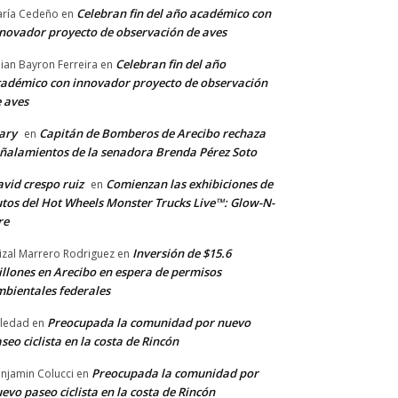
Celebran fin del año académico con
ría Cedeño
en
novador proyecto de observación de aves
Celebran fin del año
llian Bayron Ferreira
en
adémico con innovador proyecto de observación
 aves
ary
Capitán de Bomberos de Arecibo rechaza
en
ñalamientos de la senadora Brenda Pérez Soto
vid crespo ruiz
Comienzan las exhibiciones de
en
tos del Hot Wheels Monster Trucks Live™: Glow-N-
re
Inversión de $15.6
izal Marrero Rodriguez
en
llones en Arecibo en espera de permisos
bientales federales
Preocupada la comunidad por nuevo
ledad
en
seo ciclista en la costa de Rincón
Preocupada la comunidad por
njamin Colucci
en
evo paseo ciclista en la costa de Rincón