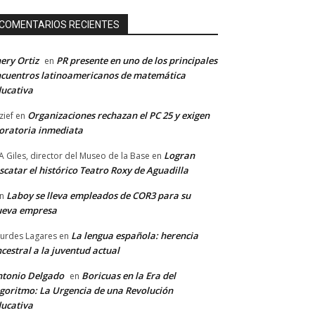
COMENTARIOS RECIENTES
ery Ortiz
PR presente en uno de los principales
en
cuentros latinoamericanos de matemática
ucativa
Organizaciones rechazan el PC 25 y exigen
zief
en
ratoria inmediata
Logran
A Giles, director del Museo de la Base
en
scatar el histórico Teatro Roxy de Aguadilla
Laboy se lleva empleados de COR3 para su
n
ueva empresa
La lengua española: herencia
urdes Lagares
en
cestral a la juventud actual
tonio Delgado
Boricuas en la Era del
en
goritmo: La Urgencia de una Revolución
ucativa