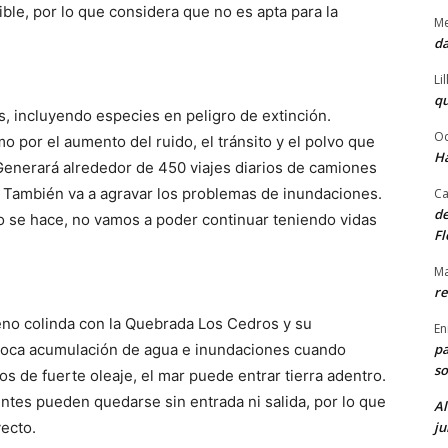
le, por lo que considera que no es apta para la
Me
da
Li
qu
s, incluyendo especies en peligro de extinción.
Od
 por el aumento del ruido, el tránsito y el polvo que
Ha
 Generará alrededor de 450 viajes diarios de camiones
. También va a agravar los problemas de inundaciones.
Ca
de
to se hace, no vamos a poder continuar teniendo vidas
Fl
Ma
re
reno colinda con la Quebrada Los Cedros y su
En
pa
voca acumulación de agua e inundaciones cuando
so
s de fuerte oleaje, el mar puede entrar tierra adentro.
ntes pueden quedarse sin entrada ni salida, por lo que
Al
ju
ecto.