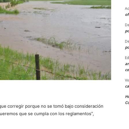
Ad
of
De
po
De
po
Ed
ar
co
Vi
ca
He
Co
 que corregir porque no se tomó bajo consideración
Queremos que se cumpla con los reglamentos”,