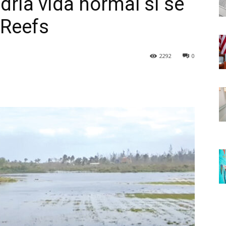
ría vida normal si se
 Reefs
2292
0