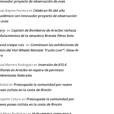
novador proyecto de observación de aves
Celebran fin del año
llian Bayron Ferreira
en
adémico con innovador proyecto de observación
 aves
ary
Capitán de Bomberos de Arecibo rechaza
en
ñalamientos de la senadora Brenda Pérez Soto
vid crespo ruiz
Comienzan las exhibiciones de
en
tos del Hot Wheels Monster Trucks Live™: Glow-N-
re
Inversión de $15.6
izal Marrero Rodriguez
en
llones en Arecibo en espera de permisos
bientales federales
Preocupada la comunidad por nuevo
ledad
en
seo ciclista en la costa de Rincón
Preocupada la comunidad por
njamin Colucci
en
evo paseo ciclista en la costa de Rincón
Hule regresa como gorra
a Pérez Rodríguez
en