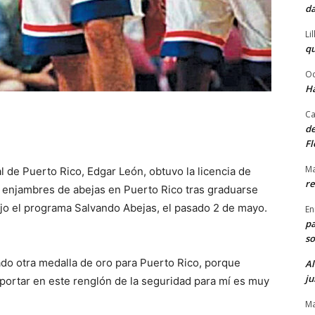
da
Li
qu
Od
Ha
Ca
de
Fl
Ma
 de Puerto Rico, Edgar León, obtuvo la licencia de
re
e enjambres de abejas en Puerto Rico tras graduarse
bajo el programa Salvando Abejas, el pasado 2 de mayo.
En
pa
so
ado otra medalla de oro para Puerto Rico, porque
Al
ju
aportar en este renglón de la seguridad para mí es muy
Ma