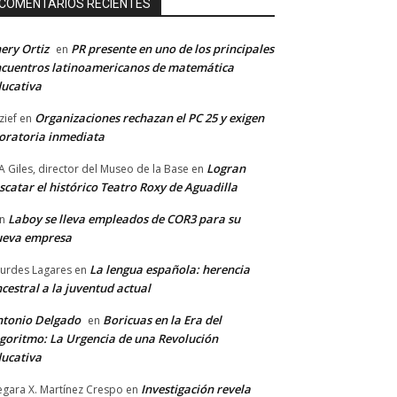
COMENTARIOS RECIENTES
ery Ortiz
PR presente en uno de los principales
en
cuentros latinoamericanos de matemática
ucativa
Organizaciones rechazan el PC 25 y exigen
zief
en
ratoria inmediata
Logran
A Giles, director del Museo de la Base
en
scatar el histórico Teatro Roxy de Aguadilla
Laboy se lleva empleados de COR3 para su
n
ueva empresa
La lengua española: herencia
urdes Lagares
en
cestral a la juventud actual
tonio Delgado
Boricuas en la Era del
en
goritmo: La Urgencia de una Revolución
ucativa
Investigación revela
gara X. Martínez Crespo
en