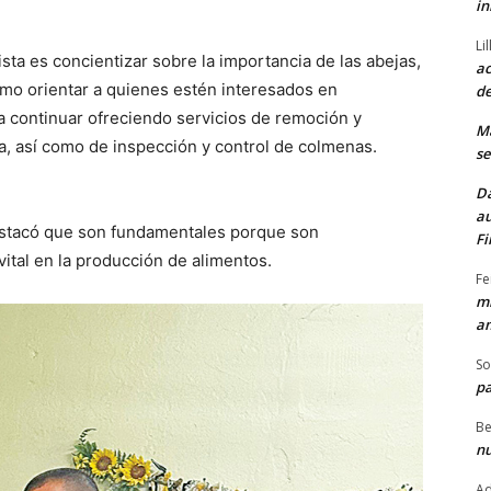
in
Li
sta es concientizar sobre la importancia de las abejas,
ac
como orientar a quienes estén interesados en
de
 continuar ofreciendo servicios de remoción y
M
, así como de inspección y control de colmenas.
se
Da
au
destacó que son fundamentales porque son
Fi
vital en la producción de alimentos.
Fe
mi
am
So
pa
Be
nu
Ad