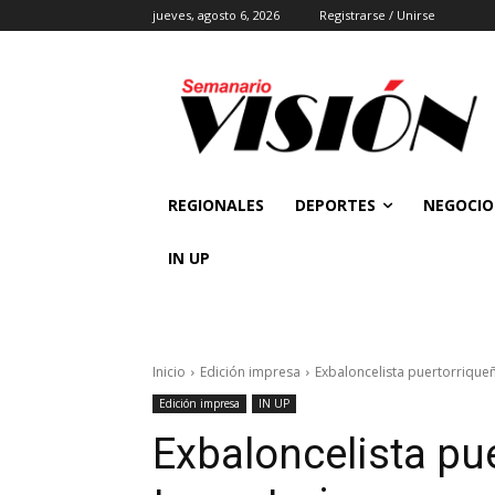
jueves, agosto 6, 2026
Registrarse / Unirse
REGIONALES
DEPORTES
NEGOCIO
IN UP
Inicio
Edición impresa
Exbaloncelista puertorriqueñ
Edición impresa
IN UP
Exbaloncelista pu