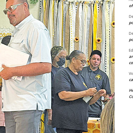
of
De
po
De
po
Ed
ar
co
Vi
ca
He
Co