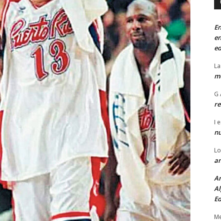
En
en
ed
La
mo
G 
re
I
e
n
Lo
an
An
Al
Ed
Me