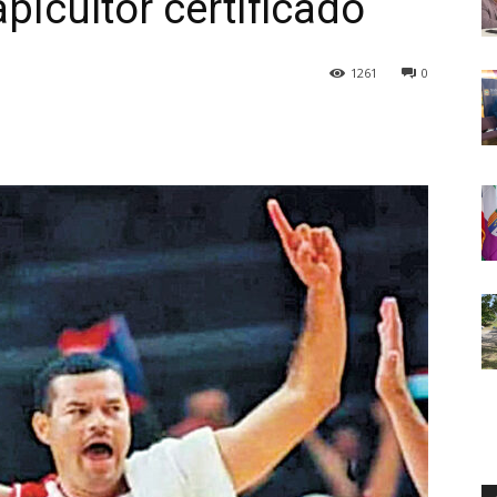
picultor certificado
1261
0