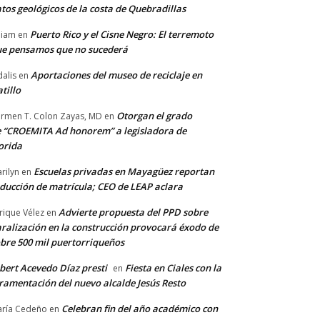
tos geológicos de la costa de Quebradillas
Puerto Rico y el Cisne Negro: El terremoto
lliam
en
e pensamos que no sucederá
Aportaciones del museo de reciclaje en
alis
en
tillo
Otorgan el grado
rmen T. Colon Zayas, MD
en
 “CROEMITA Ad honorem” a legisladora de
orida
Escuelas privadas en Mayagüez reportan
rilyn
en
ducción de matrícula; CEO de LEAP aclara
Advierte propuesta del PPD sobre
rique Vélez
en
ralización en la construcción provocará éxodo de
bre 500 mil puertorriqueños
bert Acevedo Díaz presti
Fiesta en Ciales con la
en
ramentación del nuevo alcalde Jesús Resto
Celebran fin del año académico con
ría Cedeño
en