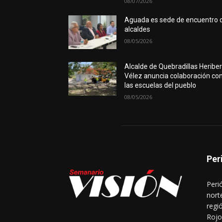
08/07/2026
Aguada es sede de encuentro 
alcaldes
08/05/2026
Alcalde de Quebradillas Heribe
Vélez anuncia colaboración co
las escuelas del pueblo
08/05/2026
Per
Peri
nort
regi
Rojo