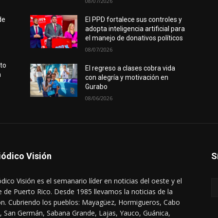
08/07/2026
de
El PPD fortalece sus controles y
adopta inteligencia artificial para
el manejo de donativos políticos
08/07/2026
rto
El regreso a clases cobra vida
n
con alegría y motivación en
Gurabo
08/06/2026
iódico Visión
S
ódico Visión es el semanario líder en noticias del oeste y el
e de Puerto Rico. Desde 1985 llevamos la noticias de la
ón. Cubriendo los pueblos: Mayagüez, Hormigueros, Cabo
, San Germán, Sabana Grande, Lajas, Yauco, Guánica,