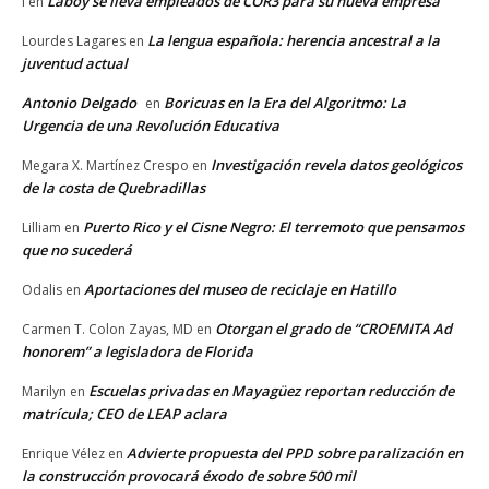
Laboy se lleva empleados de COR3 para su nueva empresa
I
en
La lengua española: herencia ancestral a la
Lourdes Lagares
en
juventud actual
Antonio Delgado
Boricuas en la Era del Algoritmo: La
en
Urgencia de una Revolución Educativa
Investigación revela datos geológicos
Megara X. Martínez Crespo
en
de la costa de Quebradillas
Puerto Rico y el Cisne Negro: El terremoto que pensamos
Lilliam
en
que no sucederá
Aportaciones del museo de reciclaje en Hatillo
Odalis
en
Otorgan el grado de “CROEMITA Ad
Carmen T. Colon Zayas, MD
en
honorem” a legisladora de Florida
Escuelas privadas en Mayagüez reportan reducción de
Marilyn
en
matrícula; CEO de LEAP aclara
Advierte propuesta del PPD sobre paralización en
Enrique Vélez
en
la construcción provocará éxodo de sobre 500 mil