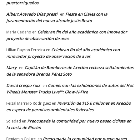
puertorriqueños
Albert Acevedo Díaz presti
Fiesta en Ciales con la
en
juramentación del nuevo alcalde Jesús Resto
Celebran fin del año académico con innovador
María Cedeño
en
proyecto de observación de aves
Celebran fin del año académico con
Lillian Bayron Ferreira
en
innovador proyecto de observación de aves
Mary
Capitán de Bomberos de Arecibo rechaza señalamientos
en
de la senadora Brenda Pérez Soto
David crespo ruiz
Comienzan las exhibiciones de autos del Hot
en
Wheels Monster Trucks Live™: Glow-N-Fire
Inversión de $15.6 millones en Arecibo
Feizal Marrero Rodriguez
en
en espera de permisos ambientales federales
Preocupada la comunidad por nuevo paseo ciclista en
Soledad
en
la costa de Rincón
Preocupada la comunidad por nuevo paseo
Benjamin Colucci
en