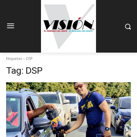
Etiquetas
DSP
Tag:
DSP