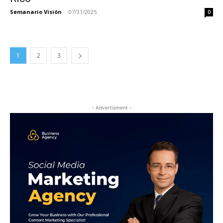
Semanario Visión
-
07/31/2025
0
1
2
3
- Advertisment -