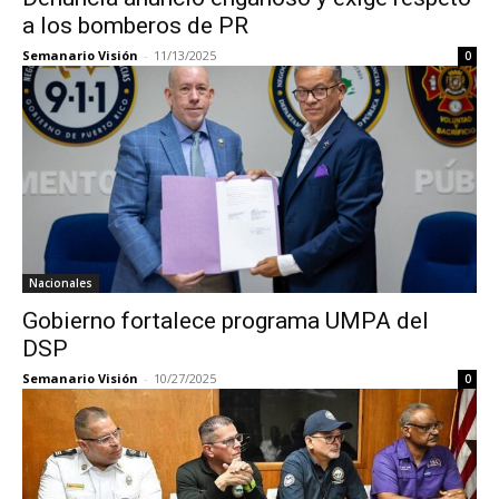
a los bomberos de PR
Semanario Visión
-
11/13/2025
0
Nacionales
Gobierno fortalece programa UMPA del
DSP
Semanario Visión
-
10/27/2025
0