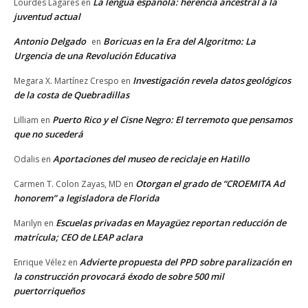
La lengua española: herencia ancestral a la
Lourdes Lagares
en
juventud actual
Antonio Delgado
Boricuas en la Era del Algoritmo: La
en
Urgencia de una Revolución Educativa
Investigación revela datos geológicos
Megara X. Martínez Crespo
en
de la costa de Quebradillas
Puerto Rico y el Cisne Negro: El terremoto que pensamos
Lilliam
en
que no sucederá
Aportaciones del museo de reciclaje en Hatillo
Odalis
en
Otorgan el grado de “CROEMITA Ad
Carmen T. Colon Zayas, MD
en
honorem” a legisladora de Florida
Escuelas privadas en Mayagüez reportan reducción de
Marilyn
en
matrícula; CEO de LEAP aclara
Advierte propuesta del PPD sobre paralización en
Enrique Vélez
en
la construcción provocará éxodo de sobre 500 mil
puertorriqueños