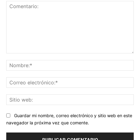
Comentario:
No
Co
ele
Sit
we
Guardar mi nombre, correo electrónico y sitio web en este
navegador la próxima vez que comente.