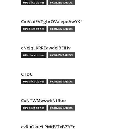
0 Publicaciones
0 COMENTARIOS
CmVzdEVTghrOVaIepeAwYKf
0 Publicaciones
0 COMENTARIOS
cNeJqLKRREawdeJBEiHv
0 Publicaciones
0 COMENTARIOS
CTDC
0 Publicaciones
0 COMENTARIOS
CuNTWMwswhNtRoe
0 Publicaciones
0 COMENTARIOS
cvRuOkuYLPMtlVTxBZYFc