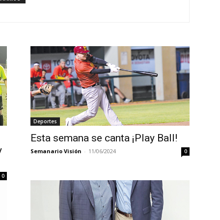
Deportes
Esta semana se canta ¡Play Ball!
y
Semanario Visión
-
11/06/2024
0
0