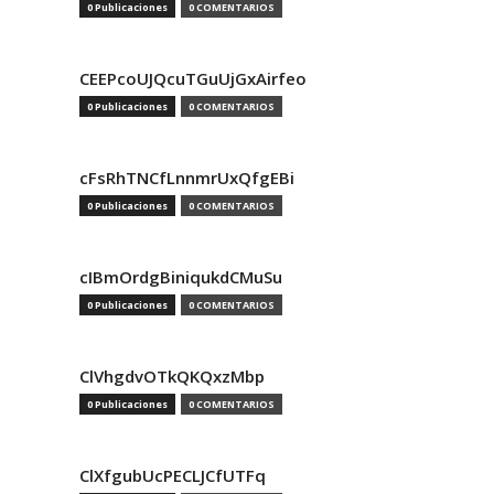
0 Publicaciones
0 COMENTARIOS
CEEPcoUJQcuTGuUjGxAirfeo
0 Publicaciones
0 COMENTARIOS
cFsRhTNCfLnnmrUxQfgEBi
0 Publicaciones
0 COMENTARIOS
cIBmOrdgBiniqukdCMuSu
0 Publicaciones
0 COMENTARIOS
ClVhgdvOTkQKQxzMbp
0 Publicaciones
0 COMENTARIOS
ClXfgubUcPECLJCfUTFq