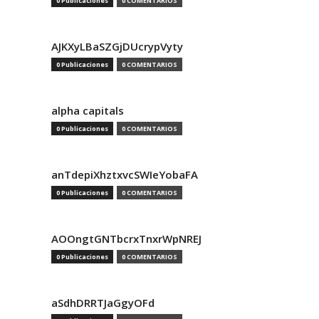
0 Publicaciones
0 COMENTARIOS
AJKXyLBaSZGjDUcrypVyty
0 Publicaciones
0 COMENTARIOS
alpha capitals
0 Publicaciones
0 COMENTARIOS
anTdepiXhztxvcSWIeYobaFA
0 Publicaciones
0 COMENTARIOS
AOOngtGNTbcrxTnxrWpNREJ
0 Publicaciones
0 COMENTARIOS
aSdhDRRTJaGgyOFd