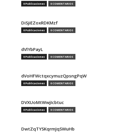
0 Publicaciones
0 COMENTARIOS
DiSjiEZoxRDKMzf
0 Publicaciones
0 COMENTARIOS
dVlYbPayL
0 Publicaciones
0 COMENTARIOS
dVoHFWctqxcymuzQpsngPqW
0 Publicaciones
0 COMENTARIOS
DVXUoMtWwjIcbtuc
0 Publicaciones
0 COMENTARIOS
DwtZqTYSKqrmJqSWuHb