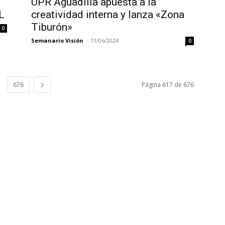
S
UPR Aguadilla apuesta a la
L
creatividad interna y lanza «Zona
Tiburón»
0
Semanario Visión
-
11/06/2024
0
676
Página 617 de 676