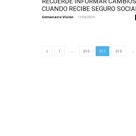
RECUERDE INFORMAR CAMBIO
CUANDO RECIBE SEGURO SOCIA
Semanario Visión
-
11/06/2024
...
...
1
616
617
618