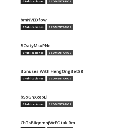
0 Publicaciones
0 COMENTARIOS
bmNVEDfow
0 Publicaciones
0 COMENTARIOS
BOatyMsuPNe
0 Publicaciones
0 COMENTARIOS
Bonuses With HengOngBet88
0 Publicaciones
0 COMENTARIOS
bSoGhXxepLi
0 Publicaciones
0 COMENTARIOS
CbTsBIIqnmhjWrFOtakiRm