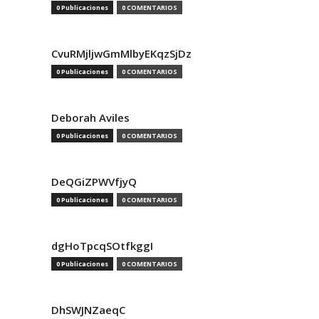
0 Publicaciones
0 COMENTARIOS
CvuRMjljwGmMlbyEKqzSjDz
0 Publicaciones
0 COMENTARIOS
Deborah Aviles
0 Publicaciones
0 COMENTARIOS
DeQGiZPWVfjyQ
0 Publicaciones
0 COMENTARIOS
dgHoTpcqSOtfkggI
0 Publicaciones
0 COMENTARIOS
DhSWJNZaeqC