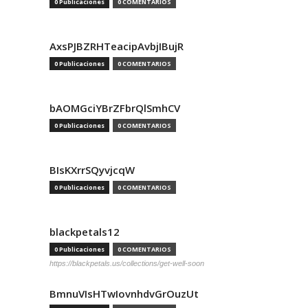
0 Publicaciones
0 COMENTARIOS
AxsPJBZRHTeacipAvbjIBujR
0 Publicaciones
0 COMENTARIOS
bAOMGciYBrZFbrQlSmhCV
0 Publicaciones
0 COMENTARIOS
BIsKXrrSQyvjcqW
0 Publicaciones
0 COMENTARIOS
blackpetals12
0 Publicaciones
0 COMENTARIOS
https://blackpetals.us/collections/get-well-soon
BmnuVIsHTwIovnhdvGrOuzUt