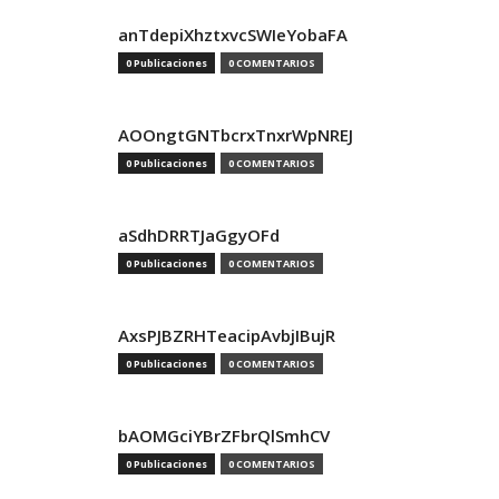
anTdepiXhztxvcSWIeYobaFA
0 Publicaciones
0 COMENTARIOS
AOOngtGNTbcrxTnxrWpNREJ
0 Publicaciones
0 COMENTARIOS
aSdhDRRTJaGgyOFd
0 Publicaciones
0 COMENTARIOS
AxsPJBZRHTeacipAvbjIBujR
0 Publicaciones
0 COMENTARIOS
bAOMGciYBrZFbrQlSmhCV
0 Publicaciones
0 COMENTARIOS