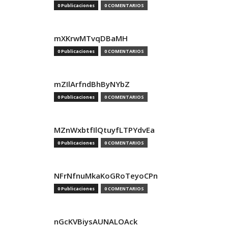
0 Publicaciones
0 COMENTARIOS
mXKrwMTvqDBaMH
0 Publicaciones
0 COMENTARIOS
mZIlArfndBhByNYbZ
0 Publicaciones
0 COMENTARIOS
MZnWxbtfIlQtuyfLTPYdvEa
0 Publicaciones
0 COMENTARIOS
NFrNfnuMkaKoGRoTeyoCPn
0 Publicaciones
0 COMENTARIOS
nGcKVBiysAUNALOAck