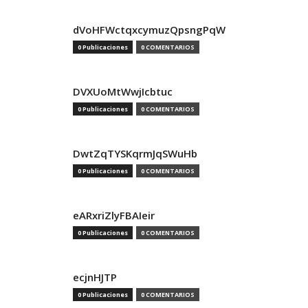
dVoHFWctqxcymuzQpsngPqW
0 Publicaciones
0 COMENTARIOS
DVXUoMtWwjIcbtuc
0 Publicaciones
0 COMENTARIOS
DwtZqTYSKqrmJqSWuHb
0 Publicaciones
0 COMENTARIOS
eARxriZlyFBAIeir
0 Publicaciones
0 COMENTARIOS
ecjnHJTP
0 Publicaciones
0 COMENTARIOS