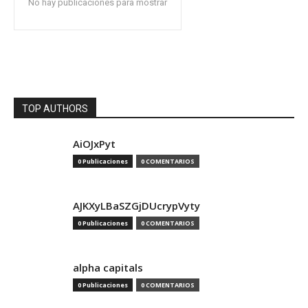
No hay publicaciones para mostrar
TOP AUTHORS
AiOJxPyt
0 Publicaciones
0 COMENTARIOS
AJKXyLBaSZGjDUcrypVyty
0 Publicaciones
0 COMENTARIOS
alpha capitals
0 Publicaciones
0 COMENTARIOS