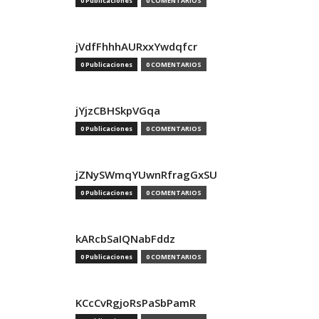
0 Publicaciones
0 COMENTARIOS
jVdfFhhhAURxxYwdqfcr
0 Publicaciones
0 COMENTARIOS
jYjzCBHSkpVGqa
0 Publicaciones
0 COMENTARIOS
jZNySWmqYUwnRfragGxSU
0 Publicaciones
0 COMENTARIOS
kARcbSaIQNabFddz
0 Publicaciones
0 COMENTARIOS
KCcCvRgjoRsPaSbPamR