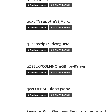
0 Publicaciones
0 COMENTARIOS
qoxuTVegpotmVSJMcikc
0 Publicaciones
0 COMENTARIOS
qTpFasYipkKkdwPgueMCL
0 Publicaciones
0 COMENTARIOS
qZSELXYCQLNNQmGBhpwRYrwm
0 Publicaciones
0 COMENTARIOS
qzvCUEHMTDletcQsohv
0 Publicaciones
0 COMENTARIOS
Reasons Why Plumbing Service Is Important