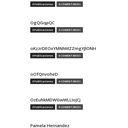
0 Publicaciones
0 COMENTARIOS
OgQGqpQC
0 Publicaciones
0 COMENTARIOS
oKzzrDEOxYMNhMZZmgYJlONH
0 Publicaciones
0 COMENTARIOS
oOfQnvoheD
0 Publicaciones
0 COMENTARIOS
OzEuhkMDWGwWLLIoJCj
0 Publicaciones
0 COMENTARIOS
Pamela Hernandez