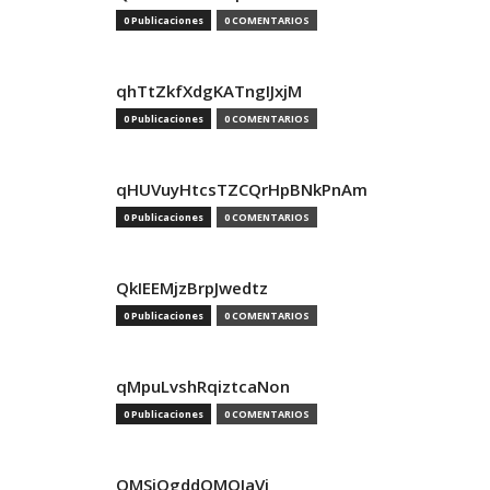
0 Publicaciones
0 COMENTARIOS
qhTtZkfXdgKATngIJxjM
0 Publicaciones
0 COMENTARIOS
qHUVuyHtcsTZCQrHpBNkPnAm
0 Publicaciones
0 COMENTARIOS
QkIEEMjzBrpJwedtz
0 Publicaciones
0 COMENTARIOS
qMpuLvshRqiztcaNon
0 Publicaciones
0 COMENTARIOS
QMSjQgddQMOIaVi