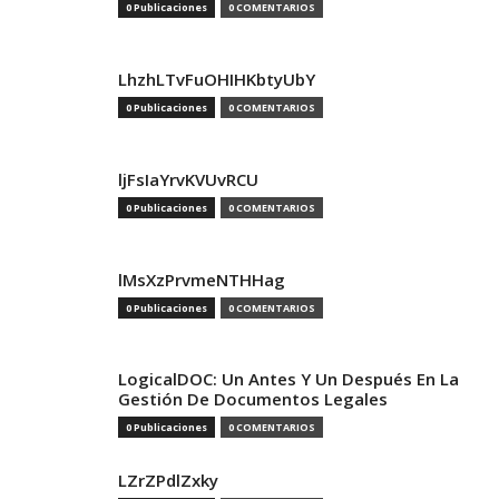
0 Publicaciones
0 COMENTARIOS
LhzhLTvFuOHIHKbtyUbY
0 Publicaciones
0 COMENTARIOS
ljFsIaYrvKVUvRCU
0 Publicaciones
0 COMENTARIOS
lMsXzPrvmeNTHHag
0 Publicaciones
0 COMENTARIOS
LogicalDOC: Un Antes Y Un Después En La
Gestión De Documentos Legales
0 Publicaciones
0 COMENTARIOS
LZrZPdlZxky