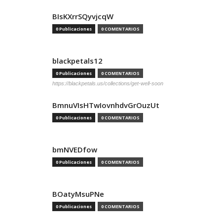
BIsKXrrSQyvjcqW
0 Publicaciones
0 COMENTARIOS
blackpetals12
0 Publicaciones
0 COMENTARIOS
https://blackpetals.us/collections/get-well-soon
BmnuVIsHTwIovnhdvGrOuzUt
0 Publicaciones
0 COMENTARIOS
bmNVEDfow
0 Publicaciones
0 COMENTARIOS
BOatyMsuPNe
0 Publicaciones
0 COMENTARIOS