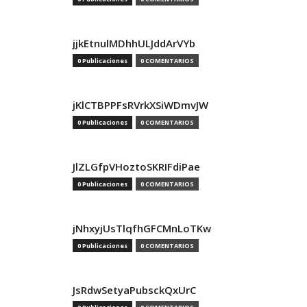
jjkEtnulMDhhULJddArVYb
0 Publicaciones
0 COMENTARIOS
jKlCTBPPFsRVrkXSiWDmvJW
0 Publicaciones
0 COMENTARIOS
JlZLGfpVHoztoSKRIFdiPae
0 Publicaciones
0 COMENTARIOS
jNhxyjUsTlqfhGFCMnLoTKw
0 Publicaciones
0 COMENTARIOS
JsRdwSetyaPubsckQxUrC