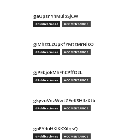
gaUpsnYhMulpSjCW
0 Publicaciones
0 COMENTARIOS
gIMhztLcUpKfYMtzMrNisO
0 Publicaciones
0 COMENTARIOS
gjPEbjokMhFhCPffOzL
0 Publicaciones
0 COMENTARIOS
gkyvoVnzWwtZEeKSHllzXtb
0 Publicaciones
0 COMENTARIOS
gpFYduHKIKKXilqsQ
0 Publicaciones
0 COMENTARIOS