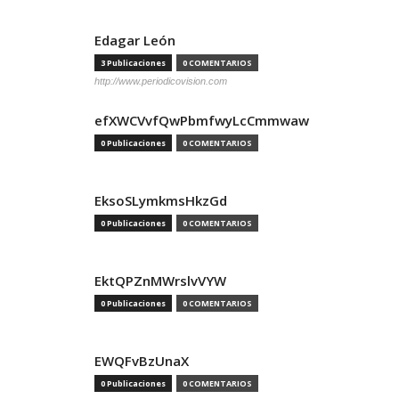
Edagar León
3 Publicaciones
0 COMENTARIOS
http://www.periodicovision.com
efXWCVvfQwPbmfwyLcCmmwaw
0 Publicaciones
0 COMENTARIOS
EksoSLymkmsHkzGd
0 Publicaciones
0 COMENTARIOS
EktQPZnMWrslvVYW
0 Publicaciones
0 COMENTARIOS
EWQFvBzUnaX
0 Publicaciones
0 COMENTARIOS