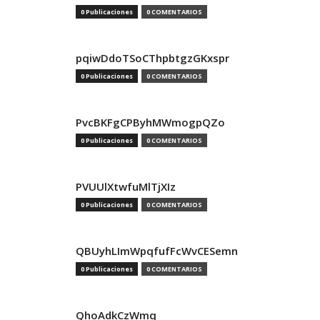
0 Publicaciones
0 COMENTARIOS
pqiwDdoTSoCThpbtgzGKxspr
0 Publicaciones
0 COMENTARIOS
PvcBKFgCPByhMWmogpQZo
0 Publicaciones
0 COMENTARIOS
PVUUlXtwfuMlTjXIz
0 Publicaciones
0 COMENTARIOS
QBUyhLImWpqfufFcWvCESemn
0 Publicaciones
0 COMENTARIOS
QhoAdkCzWmq