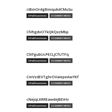
cIBmOrdgBiniqukdCMuSu
0 Publicaciones
0 COMENTARIOS
ClVhgdvOTkQKQxzMbp
0 Publicaciones
0 COMENTARIOS
ClXfgubUcPECLJCfUTFq
0 Publicaciones
0 COMENTARIOS
CmVzdEVTghrOVaIepeAwYKf
0 Publicaciones
0 COMENTARIOS
cNeJqLKRREawdeJBEiHv
0 Publicaciones
0 COMENTARIOS