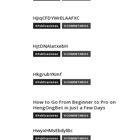
HjiqCFDYWrELAAFXC
0 Publicaciones
0 COMENTARIOS
HjtDNAlatxebH
0 Publicaciones
0 COMENTARIOS
HkgrubYKmf
0 Publicaciones
0 COMENTARIOS
How to Go From Beginner to Pro on
HengOngBet in Just a Few Days
0 Publicaciones
0 COMENTARIOS
HwyxHMsEbdylBc
0 Publicaciones
0 COMENTARIOS