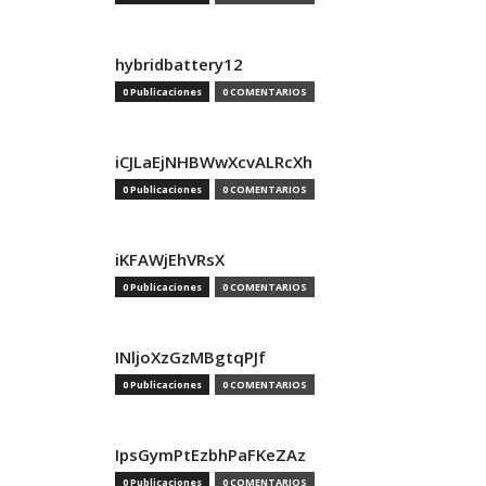
hybridbattery12
0 Publicaciones
0 COMENTARIOS
iCJLaEjNHBWwXcvALRcXh
0 Publicaciones
0 COMENTARIOS
iKFAWjEhVRsX
0 Publicaciones
0 COMENTARIOS
INljoXzGzMBgtqPJf
0 Publicaciones
0 COMENTARIOS
IpsGymPtEzbhPaFKeZAz
0 Publicaciones
0 COMENTARIOS