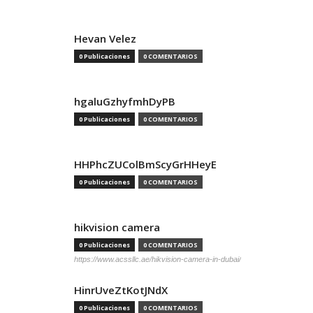
Hevan Velez
0 Publicaciones
0 COMENTARIOS
hgaluGzhyfmhDyPB
0 Publicaciones
0 COMENTARIOS
HHPhcZUColBmScyGrHHeyE
0 Publicaciones
0 COMENTARIOS
hikvision camera
0 Publicaciones
0 COMENTARIOS
https://www.acssllc.ae/hikvision-camera-in-dubai/
HinrUveZtKotJNdX
0 Publicaciones
0 COMENTARIOS