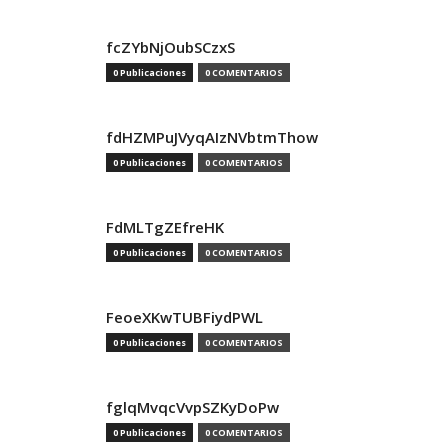
fcZYbNjOubSCzxS
0 Publicaciones
0 COMENTARIOS
fdHZMPuJVyqAIzNVbtmThow
0 Publicaciones
0 COMENTARIOS
FdMLTgZEfreHK
0 Publicaciones
0 COMENTARIOS
FeoeXKwTUBFiydPWL
0 Publicaciones
0 COMENTARIOS
fglqMvqcVvpSZKyDoPw
0 Publicaciones
0 COMENTARIOS