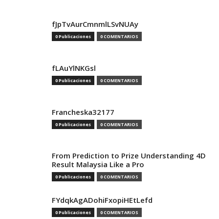
fJpTvAurCmnmlLSvNUAy
0 Publicaciones
0 COMENTARIOS
fLAuYlNKGsl
0 Publicaciones
0 COMENTARIOS
Francheska32177
0 Publicaciones
0 COMENTARIOS
From Prediction to Prize Understanding 4D
Result Malaysia Like a Pro
0 Publicaciones
0 COMENTARIOS
FYdqkAgADohiFxopiHEtLefd
0 Publicaciones
0 COMENTARIOS