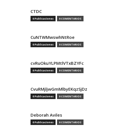
CTDC
0 Publicaciones
0 COMENTARIOS
CuNTWMwswhNtRoe
0 Publicaciones
0 COMENTARIOS
cvRuOkuYLPMtlVTxBZYFc
0 Publicaciones
0 COMENTARIOS
CvuRMjljwGmMlbyEKqzSjDz
0 Publicaciones
0 COMENTARIOS
Deborah Aviles
0 Publicaciones
0 COMENTARIOS