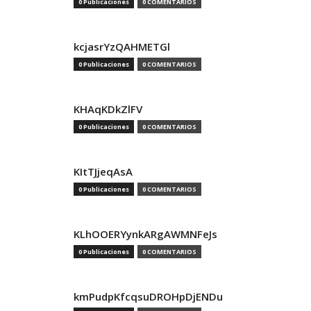
0 Publicaciones
0 COMENTARIOS
kcjasrYzQAHMETGl
0 Publicaciones
0 COMENTARIOS
KHAqKDkZlFV
0 Publicaciones
0 COMENTARIOS
KItTJjeqAsA
0 Publicaciones
0 COMENTARIOS
KLhOOERYynkARgAWMNFeJs
0 Publicaciones
0 COMENTARIOS
kmPudpKfcqsuDROHpDjENDu