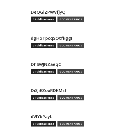
DeQGiZPWVfjyQ
0 Publicaciones
0 COMENTARIOS
dgHoTpcqSOtfkggI
0 Publicaciones
0 COMENTARIOS
DhSWJNZaeqC
0 Publicaciones
0 COMENTARIOS
DiSjiEZoxRDKMzf
0 Publicaciones
0 COMENTARIOS
dVlYbPayL
0 Publicaciones
0 COMENTARIOS