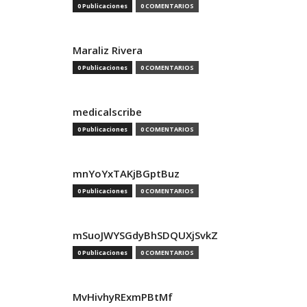
0 Publicaciones
0 COMENTARIOS
Maraliz Rivera
0 Publicaciones
0 COMENTARIOS
medicalscribe
0 Publicaciones
0 COMENTARIOS
mnYoYxTAKjBGptBuz
0 Publicaciones
0 COMENTARIOS
mSuoJWYSGdyBhSDQUXjSvkZ
0 Publicaciones
0 COMENTARIOS
MvHivhyRExmPBtMf