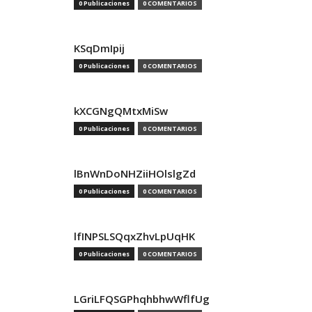
0 Publicaciones
0 COMENTARIOS
KSqDmIpij
0 Publicaciones
0 COMENTARIOS
kXCGNgQMtxMiSw
0 Publicaciones
0 COMENTARIOS
lBnWnDoNHZiiHOlslgZd
0 Publicaciones
0 COMENTARIOS
lfINPSLSQqxZhvLpUqHK
0 Publicaciones
0 COMENTARIOS
LGriLFQSGPhqhbhwWflfUg