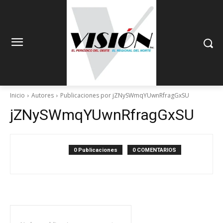
Inicio
Autores
Publicaciones por jZNySWmqYUwnRfragGxSU
jZNySWmqYUwnRfragGxSU
0 Publicaciones
0 COMENTARIOS