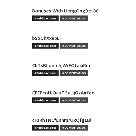
Bonuses With HengOngBet88
0 Publicaciones
0 COMENTARIOS
bSoGhXxepLi
0 Publicaciones
0 COMENTARIOS
CbTsBIIqnmhjWrFOtakiRm
0 Publicaciones
0 COMENTARIOS
CEEPcoUJQcuTGuUjGxAirfeo
0 Publicaciones
0 COMENTARIOS
cFsRhTNCfLnnmrUxQfgEBi
0 Publicaciones
0 COMENTARIOS