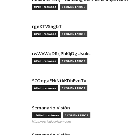
0 Publicaciones
0 COMENTARIOS
rgeXTVSagbT
0 Publicaciones
0 COMENTARIOS
rwWVWqDRrJPhKIjDgUsukc
0 Publicaciones
0 COMENTARIOS
SCOogaFNiNtkKDbFvoTv
0 Publicaciones
0 COMENTARIOS
Semanario Visión
176 Publicaciones
0 COMENTARIOS
https://periodicovision.com
Semanario Visión