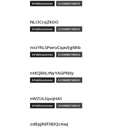
0 Publicaciones
0 COMENTARIOS
NLCICcqZkGO
0 Publicaciones
0 COMENTARIOS
nnzYhLSPwruCqavEgNhb
0 Publicaciones
0 COMENTARIOS
ntKQkhLrNyYAGPNXy
0 Publicaciones
0 COMENTARIOS
nWZULlquqHAt
0 Publicaciones
0 COMENTARIOS
odEpjRdfXBlQcAwj