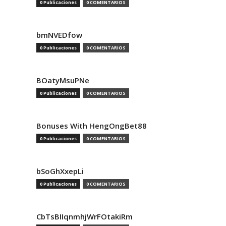
0 Publicaciones
0 COMENTARIOS
bmNVEDfow
0 Publicaciones
0 COMENTARIOS
BOatyMsuPNe
0 Publicaciones
0 COMENTARIOS
Bonuses With HengOngBet88
0 Publicaciones
0 COMENTARIOS
bSoGhXxepLi
0 Publicaciones
0 COMENTARIOS
CbTsBIIqnmhjWrFOtakiRm