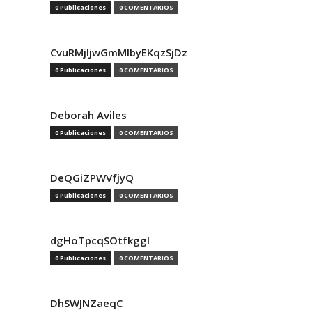
0 Publicaciones
0 COMENTARIOS
CvuRMjljwGmMlbyEKqzSjDz
0 Publicaciones
0 COMENTARIOS
Deborah Aviles
0 Publicaciones
0 COMENTARIOS
DeQGiZPWVfjyQ
0 Publicaciones
0 COMENTARIOS
dgHoTpcqSOtfkggI
0 Publicaciones
0 COMENTARIOS
DhSWJNZaeqC