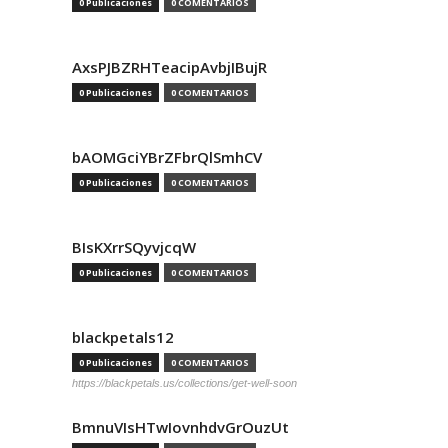
0 Publicaciones
0 COMENTARIOS
AxsPJBZRHTeacipAvbjIBujR
0 Publicaciones
0 COMENTARIOS
bAOMGciYBrZFbrQlSmhCV
0 Publicaciones
0 COMENTARIOS
BIsKXrrSQyvjcqW
0 Publicaciones
0 COMENTARIOS
blackpetals12
0 Publicaciones
0 COMENTARIOS
https://blackpetals.us/collections/get-well-soon
BmnuVIsHTwIovnhdvGrOuzUt