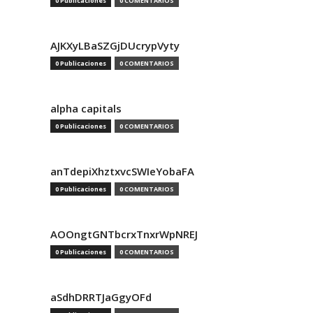
0 Publicaciones
0 COMENTARIOS
AJKXyLBaSZGjDUcrypVyty
0 Publicaciones
0 COMENTARIOS
alpha capitals
0 Publicaciones
0 COMENTARIOS
anTdepiXhztxvcSWIeYobaFA
0 Publicaciones
0 COMENTARIOS
AOOngtGNTbcrxTnxrWpNREJ
0 Publicaciones
0 COMENTARIOS
aSdhDRRTJaGgyOFd