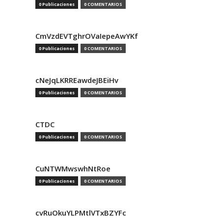
0 Publicaciones
0 COMENTARIOS
CmVzdEVTghrOVaIepeAwYKf
0 Publicaciones
0 COMENTARIOS
cNeJqLKRREawdeJBEiHv
0 Publicaciones
0 COMENTARIOS
CTDC
0 Publicaciones
0 COMENTARIOS
CuNTWMwswhNtRoe
0 Publicaciones
0 COMENTARIOS
cvRuOkuYLPMtlVTxBZYFc