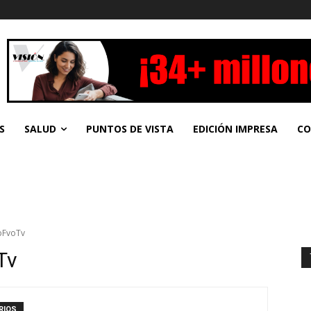
S
SALUD
PUNTOS DE VISTA
EDICIÓN IMPRESA
CO
bFvoTv
Tv
RIOS