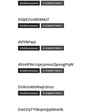
0 Publicaciones
0 COMENTARIOS
DiSjiEZoxRDKMzf
0 Publicaciones
0 COMENTARIOS
dVlYbPayL
0 Publicaciones
0 COMENTARIOS
dVoHFWctqxcymuzQpsngPqW
0 Publicaciones
0 COMENTARIOS
DVXUoMtWwjIcbtuc
0 Publicaciones
0 COMENTARIOS
DwtZqTYSKqrmJqSWuHb