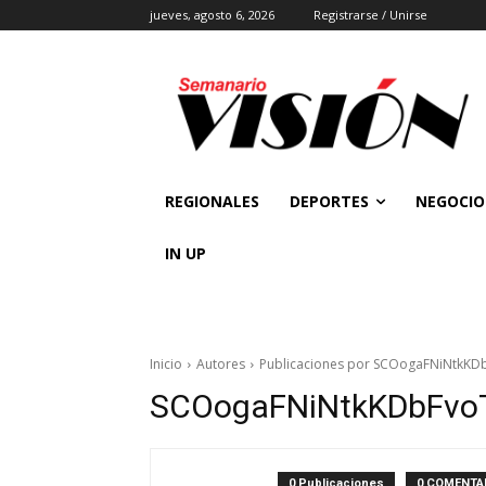
jueves, agosto 6, 2026
Registrarse / Unirse
REGIONALES
DEPORTES
NEGOCIO
IN UP
Inicio
Autores
Publicaciones por SCOogaFNiNtkKD
SCOogaFNiNtkKDbFvo
0 Publicaciones
0 COMENTA