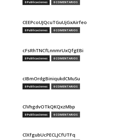
0 Publicaciones
0 COMENTARIOS
CEEPcoUJQcuTGuUjGxAirfeo
0 Publicaciones
0 COMENTARIOS
cFsRhTNCfLnnmrUxQfgEBi
0 Publicaciones
0 COMENTARIOS
cIBmOrdgBiniqukdCMuSu
0 Publicaciones
0 COMENTARIOS
ClVhgdvOTkQKQxzMbp
0 Publicaciones
0 COMENTARIOS
ClXfgubUcPECLJCfUTFq