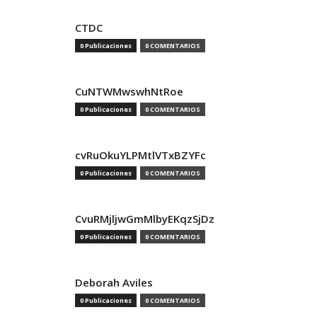
CTDC
0 Publicaciones
0 COMENTARIOS
CuNTWMwswhNtRoe
0 Publicaciones
0 COMENTARIOS
cvRuOkuYLPMtlVTxBZYFc
0 Publicaciones
0 COMENTARIOS
CvuRMjljwGmMlbyEKqzSjDz
0 Publicaciones
0 COMENTARIOS
Deborah Aviles
0 Publicaciones
0 COMENTARIOS