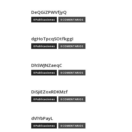
DeQGiZPWVfjyQ
0 Publicaciones
0 COMENTARIOS
dgHoTpcqSOtfkggI
0 Publicaciones
0 COMENTARIOS
DhSWJNZaeqC
0 Publicaciones
0 COMENTARIOS
DiSjiEZoxRDKMzf
0 Publicaciones
0 COMENTARIOS
dVlYbPayL
0 Publicaciones
0 COMENTARIOS