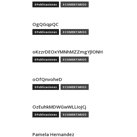
0 Publicaciones
0 COMENTARIOS
OgQGqpQC
0 Publicaciones
0 COMENTARIOS
oKzzrDEOxYMNhMZZmgYJlONH
0 Publicaciones
0 COMENTARIOS
oOfQnvoheD
0 Publicaciones
0 COMENTARIOS
OzEuhkMDWGwWLLIoJCj
0 Publicaciones
0 COMENTARIOS
Pamela Hernandez