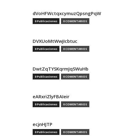
dVoHFWctqxcymuzQpsngPqW
0 Publicaciones
0 COMENTARIOS
DVXUoMtWwjIcbtuc
0 Publicaciones
0 COMENTARIOS
DwtZqTYSKqrmJqSWuHb
0 Publicaciones
0 COMENTARIOS
eARxriZlyFBAIeir
0 Publicaciones
0 COMENTARIOS
ecjnHJTP
0 Publicaciones
0 COMENTARIOS