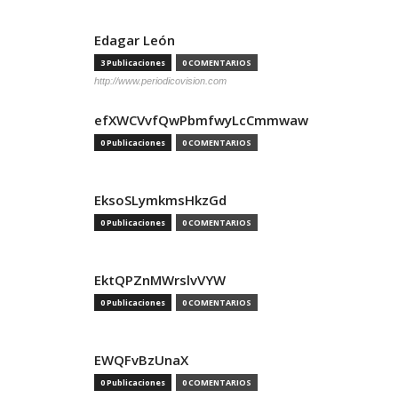
Edagar León
3 Publicaciones
0 COMENTARIOS
http://www.periodicovision.com
efXWCVvfQwPbmfwyLcCmmwaw
0 Publicaciones
0 COMENTARIOS
EksoSLymkmsHkzGd
0 Publicaciones
0 COMENTARIOS
EktQPZnMWrslvVYW
0 Publicaciones
0 COMENTARIOS
EWQFvBzUnaX
0 Publicaciones
0 COMENTARIOS