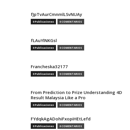
fJpTvAurCmnmlLSvNUAy
0 Publicaciones
0 COMENTARIOS
fLAuYlNKGsl
0 Publicaciones
0 COMENTARIOS
Francheska32177
0 Publicaciones
0 COMENTARIOS
From Prediction to Prize Understanding 4D
Result Malaysia Like a Pro
0 Publicaciones
0 COMENTARIOS
FYdqkAgADohiFxopiHEtLefd
0 Publicaciones
0 COMENTARIOS