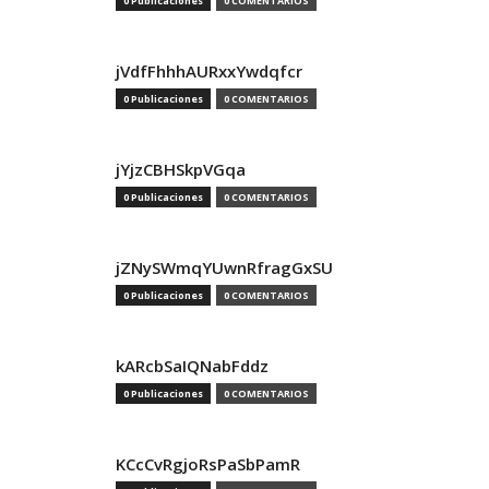
0 Publicaciones
0 COMENTARIOS
jVdfFhhhAURxxYwdqfcr
0 Publicaciones
0 COMENTARIOS
jYjzCBHSkpVGqa
0 Publicaciones
0 COMENTARIOS
jZNySWmqYUwnRfragGxSU
0 Publicaciones
0 COMENTARIOS
kARcbSaIQNabFddz
0 Publicaciones
0 COMENTARIOS
KCcCvRgjoRsPaSbPamR