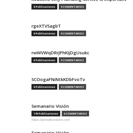
0 Publicaciones
0 COMENTARIOS
rgeXTVSagbT
0 Publicaciones
0 COMENTARIOS
rwWVWqDRrJPhKIjDgUsukc
0 Publicaciones
0 COMENTARIOS
SCOogaFNiNtkKDbFvoTv
0 Publicaciones
0 COMENTARIOS
Semanario Visión
176 Publicaciones
0 COMENTARIOS
https://periodicovision.com
Semanario Visión