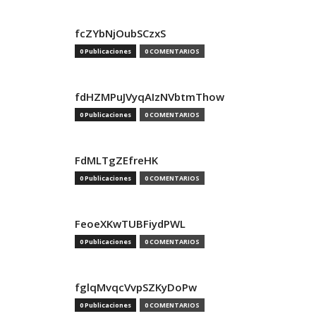
fcZYbNjOubSCzxS
0 Publicaciones
0 COMENTARIOS
fdHZMPuJVyqAIzNVbtmThow
0 Publicaciones
0 COMENTARIOS
FdMLTgZEfreHK
0 Publicaciones
0 COMENTARIOS
FeoeXKwTUBFiydPWL
0 Publicaciones
0 COMENTARIOS
fglqMvqcVvpSZKyDoPw
0 Publicaciones
0 COMENTARIOS