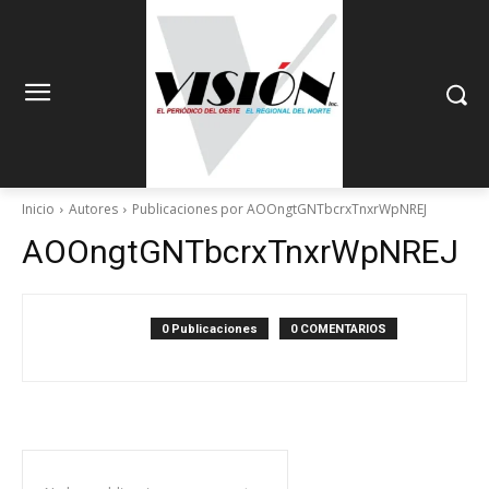
Inicio
Autores
Publicaciones por AOOngtGNTbcrxTnxrWpNREJ
AOOngtGNTbcrxTnxrWpNREJ
0 Publicaciones
0 COMENTARIOS