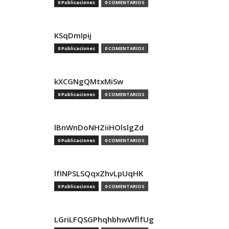
0 Publicaciones
0 COMENTARIOS
KSqDmIpij
0 Publicaciones
0 COMENTARIOS
kXCGNgQMtxMiSw
0 Publicaciones
0 COMENTARIOS
lBnWnDoNHZiiHOlslgZd
0 Publicaciones
0 COMENTARIOS
lfINPSLSQqxZhvLpUqHK
0 Publicaciones
0 COMENTARIOS
LGriLFQSGPhqhbhwWflfUg