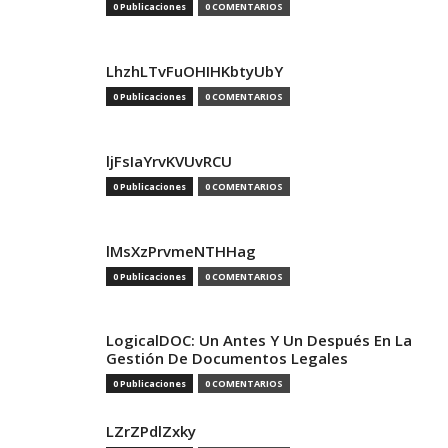
0 Publicaciones
0 COMENTARIOS
LhzhLTvFuOHIHKbtyUbY
0 Publicaciones
0 COMENTARIOS
ljFsIaYrvKVUvRCU
0 Publicaciones
0 COMENTARIOS
lMsXzPrvmeNTHHag
0 Publicaciones
0 COMENTARIOS
LogicalDOC: Un Antes Y Un Después En La
Gestión De Documentos Legales
0 Publicaciones
0 COMENTARIOS
LZrZPdlZxky