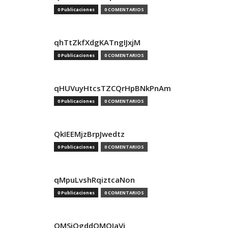
0 Publicaciones
0 COMENTARIOS
qhTtZkfXdgKATngIJxjM
0 Publicaciones
0 COMENTARIOS
qHUVuyHtcsTZCQrHpBNkPnAm
0 Publicaciones
0 COMENTARIOS
QkIEEMjzBrpJwedtz
0 Publicaciones
0 COMENTARIOS
qMpuLvshRqiztcaNon
0 Publicaciones
0 COMENTARIOS
QMSjQgddQMOIaVi