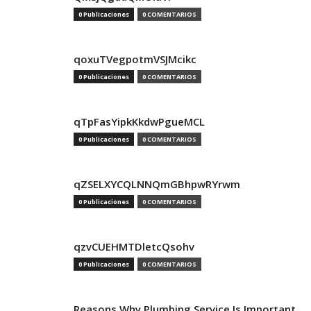
0 Publicaciones
0 COMENTARIOS
qoxuTVegpotmVSJMcikc
0 Publicaciones
0 COMENTARIOS
qTpFasYipkKkdwPgueMCL
0 Publicaciones
0 COMENTARIOS
qZSELXYCQLNNQmGBhpwRYrwm
0 Publicaciones
0 COMENTARIOS
qzvCUEHMTDletcQsohv
0 Publicaciones
0 COMENTARIOS
Reasons Why Plumbing Service Is Important