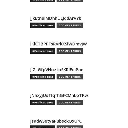
jjkEtnulMDhhULJddArVYb
0 Publicaciones
0 COMENTARIOS
jKlCTBPPFsRVrkXSiWDmvJW
0 Publicaciones
0 COMENTARIOS
JlZLGfpVHoztoSKRIFdiPae
0 Publicaciones
0 COMENTARIOS
jNhxyjUsTlqfhGFCMnLoTKw
0 Publicaciones
0 COMENTARIOS
JsRdwSetyaPubsckQxUrC