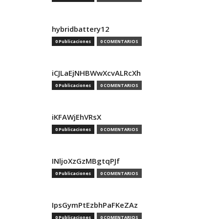
hybridbattery12
0 Publicaciones
0 COMENTARIOS
iCJLaEjNHBWwXcvALRcXh
0 Publicaciones
0 COMENTARIOS
iKFAWjEhVRsX
0 Publicaciones
0 COMENTARIOS
INljoXzGzMBgtqPJf
0 Publicaciones
0 COMENTARIOS
IpsGymPtEzbhPaFKeZAz
0 Publicaciones
0 COMENTARIOS