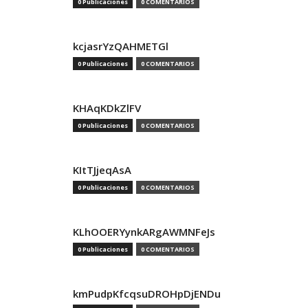
0 Publicaciones
0 COMENTARIOS
kcjasrYzQAHMETGl
0 Publicaciones
0 COMENTARIOS
KHAqKDkZlFV
0 Publicaciones
0 COMENTARIOS
KItTJjeqAsA
0 Publicaciones
0 COMENTARIOS
KLhOOERYynkARgAWMNFeJs
0 Publicaciones
0 COMENTARIOS
kmPudpKfcqsuDROHpDjENDu