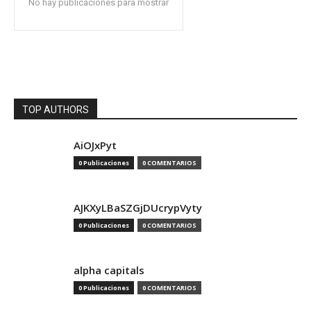
No hay publicaciones para mostrar
TOP AUTHORS
AiOJxPyt
0 Publicaciones
0 COMENTARIOS
AJKXyLBaSZGjDUcrypVyty
0 Publicaciones
0 COMENTARIOS
alpha capitals
0 Publicaciones
0 COMENTARIOS