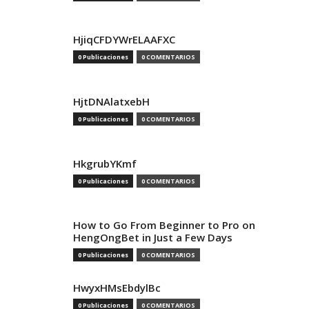
HjiqCFDYWrELAAFXC
0 Publicaciones
0 COMENTARIOS
HjtDNAlatxebH
0 Publicaciones
0 COMENTARIOS
HkgrubYKmf
0 Publicaciones
0 COMENTARIOS
How to Go From Beginner to Pro on
HengOngBet in Just a Few Days
0 Publicaciones
0 COMENTARIOS
HwyxHMsEbdylBc
0 Publicaciones
0 COMENTARIOS