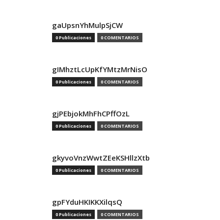
gaUpsnYhMulpSjCW
0 Publicaciones
0 COMENTARIOS
gIMhztLcUpKfYMtzMrNisO
0 Publicaciones
0 COMENTARIOS
gjPEbjokMhFhCPffOzL
0 Publicaciones
0 COMENTARIOS
gkyvoVnzWwtZEeKSHllzXtb
0 Publicaciones
0 COMENTARIOS
gpFYduHKIKKXilqsQ
0 Publicaciones
0 COMENTARIOS