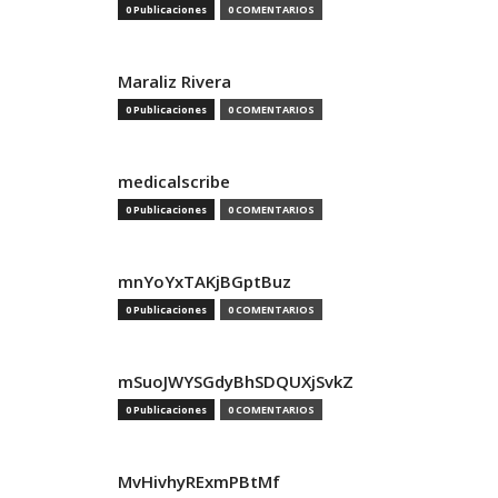
0 Publicaciones
0 COMENTARIOS
Maraliz Rivera
0 Publicaciones
0 COMENTARIOS
medicalscribe
0 Publicaciones
0 COMENTARIOS
mnYoYxTAKjBGptBuz
0 Publicaciones
0 COMENTARIOS
mSuoJWYSGdyBhSDQUXjSvkZ
0 Publicaciones
0 COMENTARIOS
MvHivhyRExmPBtMf