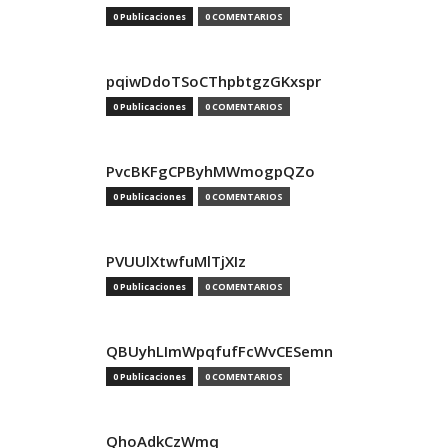
0 Publicaciones
0 COMENTARIOS
pqiwDdoTSoCThpbtgzGKxspr
0 Publicaciones
0 COMENTARIOS
PvcBKFgCPByhMWmogpQZo
0 Publicaciones
0 COMENTARIOS
PVUUlXtwfuMlTjXIz
0 Publicaciones
0 COMENTARIOS
QBUyhLImWpqfufFcWvCESemn
0 Publicaciones
0 COMENTARIOS
QhoAdkCzWmq