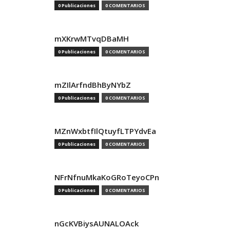
0 Publicaciones
0 COMENTARIOS
mXKrwMTvqDBaMH
0 Publicaciones
0 COMENTARIOS
mZIlArfndBhByNYbZ
0 Publicaciones
0 COMENTARIOS
MZnWxbtfIlQtuyfLTPYdvEa
0 Publicaciones
0 COMENTARIOS
NFrNfnuMkaKoGRoTeyoCPn
0 Publicaciones
0 COMENTARIOS
nGcKVBiysAUNALOAck