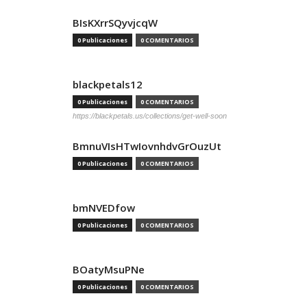
BIsKXrrSQyvjcqW
0 Publicaciones
0 COMENTARIOS
blackpetals12
0 Publicaciones
0 COMENTARIOS
https://blackpetals.us/collections/get-well-soon
BmnuVIsHTwIovnhdvGrOuzUt
0 Publicaciones
0 COMENTARIOS
bmNVEDfow
0 Publicaciones
0 COMENTARIOS
BOatyMsuPNe
0 Publicaciones
0 COMENTARIOS