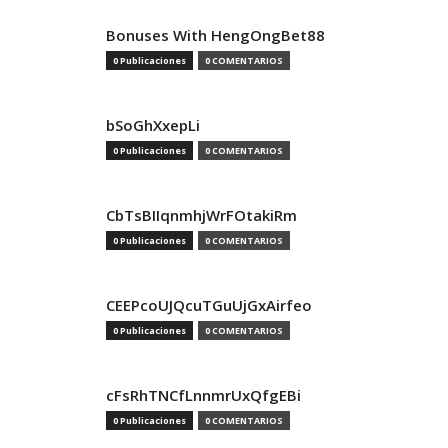
Bonuses With HengOngBet88
0 Publicaciones
0 COMENTARIOS
bSoGhXxepLi
0 Publicaciones
0 COMENTARIOS
CbTsBIIqnmhjWrFOtakiRm
0 Publicaciones
0 COMENTARIOS
CEEPcoUJQcuTGuUjGxAirfeo
0 Publicaciones
0 COMENTARIOS
cFsRhTNCfLnnmrUxQfgEBi
0 Publicaciones
0 COMENTARIOS