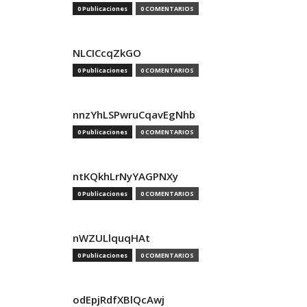
0 Publicaciones
0 COMENTARIOS
NLCICcqZkGO
0 Publicaciones
0 COMENTARIOS
nnzYhLSPwruCqavEgNhb
0 Publicaciones
0 COMENTARIOS
ntKQkhLrNyYAGPNXy
0 Publicaciones
0 COMENTARIOS
nWZULlquqHAt
0 Publicaciones
0 COMENTARIOS
odEpjRdfXBlQcAwj