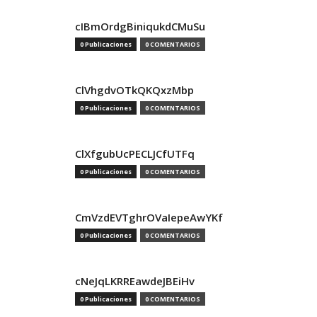
cIBmOrdgBiniqukdCMuSu
0 Publicaciones
0 COMENTARIOS
ClVhgdvOTkQKQxzMbp
0 Publicaciones
0 COMENTARIOS
ClXfgubUcPECLJCfUTFq
0 Publicaciones
0 COMENTARIOS
CmVzdEVTghrOVaIepeAwYKf
0 Publicaciones
0 COMENTARIOS
cNeJqLKRREawdeJBEiHv
0 Publicaciones
0 COMENTARIOS