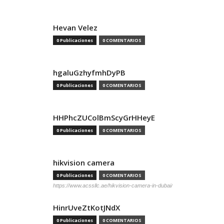
Hevan Velez
0 Publicaciones
0 COMENTARIOS
hgaluGzhyfmhDyPB
0 Publicaciones
0 COMENTARIOS
HHPhcZUColBmScyGrHHeyE
0 Publicaciones
0 COMENTARIOS
hikvision camera
0 Publicaciones
0 COMENTARIOS
https://www.acssllc.ae/hikvision-camera-in-dubai/
HinrUveZtKotJNdX
0 Publicaciones
0 COMENTARIOS