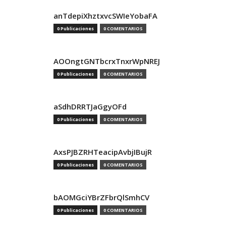
anTdepiXhztxvcSWIeYobaFA
0 Publicaciones
0 COMENTARIOS
AOOngtGNTbcrxTnxrWpNREJ
0 Publicaciones
0 COMENTARIOS
aSdhDRRTJaGgyOFd
0 Publicaciones
0 COMENTARIOS
AxsPJBZRHTeacipAvbjIBujR
0 Publicaciones
0 COMENTARIOS
bAOMGciYBrZFbrQlSmhCV
0 Publicaciones
0 COMENTARIOS