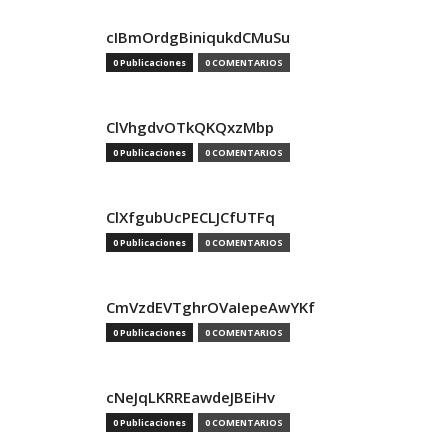
cIBmOrdgBiniqukdCMuSu
0 Publicaciones
0 COMENTARIOS
ClVhgdvOTkQKQxzMbp
0 Publicaciones
0 COMENTARIOS
ClXfgubUcPECLJCfUTFq
0 Publicaciones
0 COMENTARIOS
CmVzdEVTghrOVaIepeAwYKf
0 Publicaciones
0 COMENTARIOS
cNeJqLKRREawdeJBEiHv
0 Publicaciones
0 COMENTARIOS