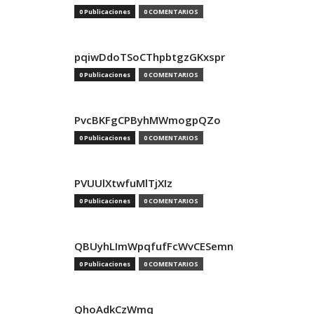
0 Publicaciones
0 COMENTARIOS
pqiwDdoTSoCThpbtgzGKxspr
0 Publicaciones
0 COMENTARIOS
PvcBKFgCPByhMWmogpQZo
0 Publicaciones
0 COMENTARIOS
PVUUlXtwfuMlTjXIz
0 Publicaciones
0 COMENTARIOS
QBUyhLImWpqfufFcWvCESemn
0 Publicaciones
0 COMENTARIOS
QhoAdkCzWmq