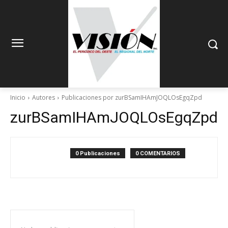
Inicio
Autores
Publicaciones por zurBSamIHAmJOQLOsEgqZpd
zurBSamIHAmJOQLOsEgqZpd
0 Publicaciones
0 COMENTARIOS