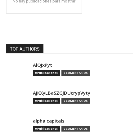
No hay publicaciones para mostrar
TOP AUTHORS
AiOJxPyt
0 Publicaciones
0 COMENTARIOS
AJKXyLBaSZGjDUcrypVyty
0 Publicaciones
0 COMENTARIOS
alpha capitals
0 Publicaciones
0 COMENTARIOS