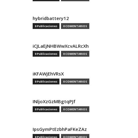
hybridbattery12
0 Publicaciones
0 COMENTARIOS
iCJLaEjNHBWwXcvALRcXh
0 Publicaciones
0 COMENTARIOS
iKFAWjEhVRsX
0 Publicaciones
0 COMENTARIOS
INljoXzGzMBgtqPJf
0 Publicaciones
0 COMENTARIOS
IpsGymPtEzbhPaFKeZAz
0 Publicaciones
0 COMENTARIOS