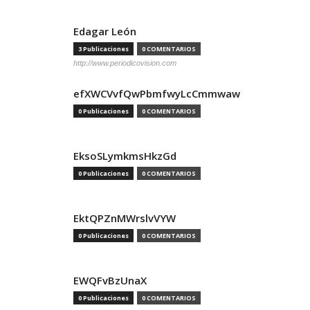
Edagar León
3 Publicaciones
0 COMENTARIOS
http://www.periodicovision.com
efXWCVvfQwPbmfwyLcCmmwaw
0 Publicaciones
0 COMENTARIOS
EksoSLymkmsHkzGd
0 Publicaciones
0 COMENTARIOS
EktQPZnMWrslvVYW
0 Publicaciones
0 COMENTARIOS
EWQFvBzUnaX
0 Publicaciones
0 COMENTARIOS