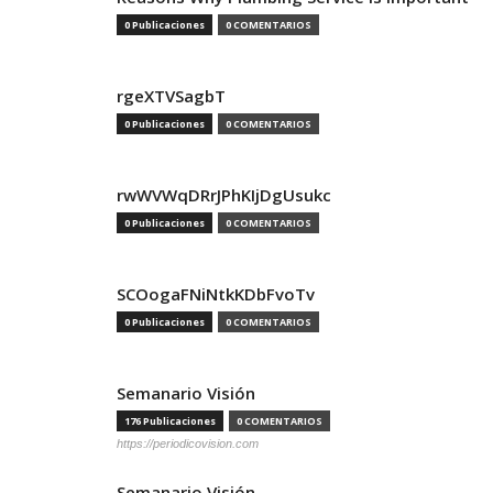
0 Publicaciones
0 COMENTARIOS
rgeXTVSagbT
0 Publicaciones
0 COMENTARIOS
rwWVWqDRrJPhKIjDgUsukc
0 Publicaciones
0 COMENTARIOS
SCOogaFNiNtkKDbFvoTv
0 Publicaciones
0 COMENTARIOS
Semanario Visión
176 Publicaciones
0 COMENTARIOS
https://periodicovision.com
Semanario Visión