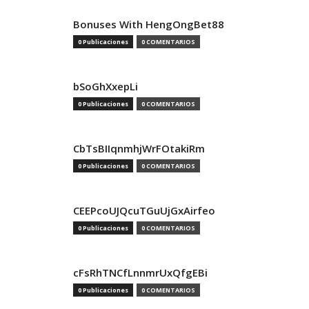
Bonuses With HengOngBet88
0 Publicaciones
0 COMENTARIOS
bSoGhXxepLi
0 Publicaciones
0 COMENTARIOS
CbTsBIIqnmhjWrFOtakiRm
0 Publicaciones
0 COMENTARIOS
CEEPcoUJQcuTGuUjGxAirfeo
0 Publicaciones
0 COMENTARIOS
cFsRhTNCfLnnmrUxQfgEBi
0 Publicaciones
0 COMENTARIOS