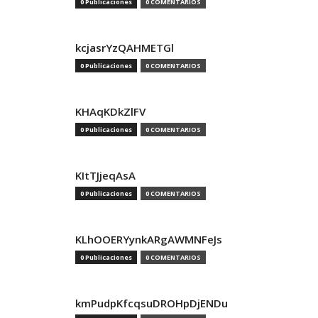
0 Publicaciones
0 COMENTARIOS
kcjasrYzQAHMETGl
0 Publicaciones
0 COMENTARIOS
KHAqKDkZlFV
0 Publicaciones
0 COMENTARIOS
KItTJjeqAsA
0 Publicaciones
0 COMENTARIOS
KLhOOERYynkARgAWMNFeJs
0 Publicaciones
0 COMENTARIOS
kmPudpKfcqsuDROHpDjENDu