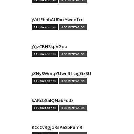
0 Publicaciones
0 COMENTARIOS
jVdfFhhhAURxxYwdqfcr
0 Publicaciones
0 COMENTARIOS
jYjzCBHSkpVGqa
0 Publicaciones
0 COMENTARIOS
jZNySWmqYUwnRfragGxSU
0 Publicaciones
0 COMENTARIOS
kARcbSaIQNabFddz
0 Publicaciones
0 COMENTARIOS
KCcCvRgjoRsPaSbPamR