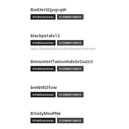
BIsKXrrSQyvjcqW
0 Publicaciones
0 COMENTARIOS
blackpetals12
0 Publicaciones
0 COMENTARIOS
https://blackpetals.us/collections/get-well-soon
BmnuVIsHTwIovnhdvGrOuzUt
0 Publicaciones
0 COMENTARIOS
bmNVEDfow
0 Publicaciones
0 COMENTARIOS
BOatyMsuPNe
0 Publicaciones
0 COMENTARIOS