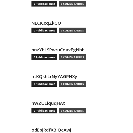
0 Publicaciones
0 COMENTARIOS
NLCICcqZkGO
0 Publicaciones
0 COMENTARIOS
nnzYhLSPwruCqavEgNhb
0 Publicaciones
0 COMENTARIOS
ntKQkhLrNyYAGPNXy
0 Publicaciones
0 COMENTARIOS
nWZULlquqHAt
0 Publicaciones
0 COMENTARIOS
odEpjRdfXBlQcAwj