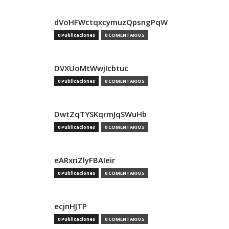
dVoHFWctqxcymuzQpsngPqW
0 Publicaciones
0 COMENTARIOS
DVXUoMtWwjIcbtuc
0 Publicaciones
0 COMENTARIOS
DwtZqTYSKqrmJqSWuHb
0 Publicaciones
0 COMENTARIOS
eARxriZlyFBAIeir
0 Publicaciones
0 COMENTARIOS
ecjnHJTP
0 Publicaciones
0 COMENTARIOS