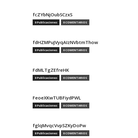
fcZYbNjOubSCzxS
0 Publicaciones
0 COMENTARIOS
fdHZMPuJVyqAIzNVbtmThow
0 Publicaciones
0 COMENTARIOS
FdMLTgZEfreHK
0 Publicaciones
0 COMENTARIOS
FeoeXKwTUBFiydPWL
0 Publicaciones
0 COMENTARIOS
fglqMvqcVvpSZKyDoPw
0 Publicaciones
0 COMENTARIOS