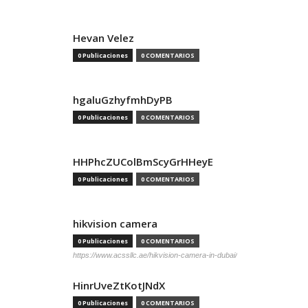
Hevan Velez
0 Publicaciones
0 COMENTARIOS
hgaluGzhyfmhDyPB
0 Publicaciones
0 COMENTARIOS
HHPhcZUColBmScyGrHHeyE
0 Publicaciones
0 COMENTARIOS
hikvision camera
0 Publicaciones
0 COMENTARIOS
https://www.acssllc.ae/hikvision-camera-in-dubai/
HinrUveZtKotJNdX
0 Publicaciones
0 COMENTARIOS