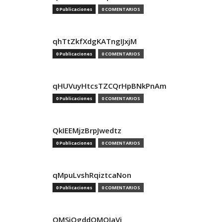
0 Publicaciones
0 COMENTARIOS
qhTtZkfXdgKATngIJxjM
0 Publicaciones
0 COMENTARIOS
qHUVuyHtcsTZCQrHpBNkPnAm
0 Publicaciones
0 COMENTARIOS
QkIEEMjzBrpJwedtz
0 Publicaciones
0 COMENTARIOS
qMpuLvshRqiztcaNon
0 Publicaciones
0 COMENTARIOS
QMSjQgddQMOIaVi