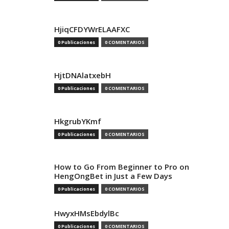
HjiqCFDYWrELAAFXC
0 Publicaciones
0 COMENTARIOS
HjtDNAlatxebH
0 Publicaciones
0 COMENTARIOS
HkgrubYKmf
0 Publicaciones
0 COMENTARIOS
How to Go From Beginner to Pro on
HengOngBet in Just a Few Days
0 Publicaciones
0 COMENTARIOS
HwyxHMsEbdylBc
0 Publicaciones
0 COMENTARIOS