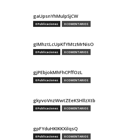
gaUpsnYhMulpSjCW
0 Publicaciones
0 COMENTARIOS
gIMhztLcUpKfYMtzMrNisO
0 Publicaciones
0 COMENTARIOS
gjPEbjokMhFhCPffOzL
0 Publicaciones
0 COMENTARIOS
gkyvoVnzWwtZEeKSHllzXtb
0 Publicaciones
0 COMENTARIOS
gpFYduHKIKKXilqsQ
0 Publicaciones
0 COMENTARIOS