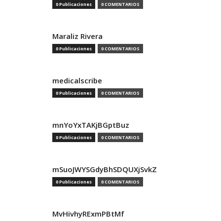
0 Publicaciones
0 COMENTARIOS
Maraliz Rivera
0 Publicaciones
0 COMENTARIOS
medicalscribe
0 Publicaciones
0 COMENTARIOS
mnYoYxTAKjBGptBuz
0 Publicaciones
0 COMENTARIOS
mSuoJWYSGdyBhSDQUXjSvkZ
0 Publicaciones
0 COMENTARIOS
MvHivhyRExmPBtMf