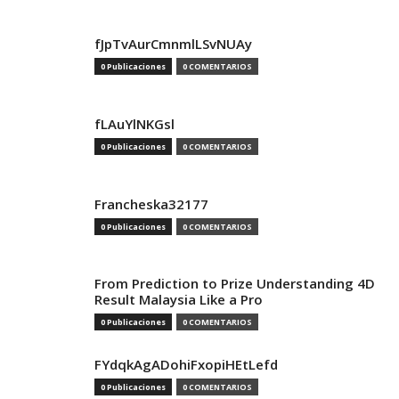
fJpTvAurCmnmlLSvNUAy
0 Publicaciones
0 COMENTARIOS
fLAuYlNKGsl
0 Publicaciones
0 COMENTARIOS
Francheska32177
0 Publicaciones
0 COMENTARIOS
From Prediction to Prize Understanding 4D
Result Malaysia Like a Pro
0 Publicaciones
0 COMENTARIOS
FYdqkAgADohiFxopiHEtLefd
0 Publicaciones
0 COMENTARIOS