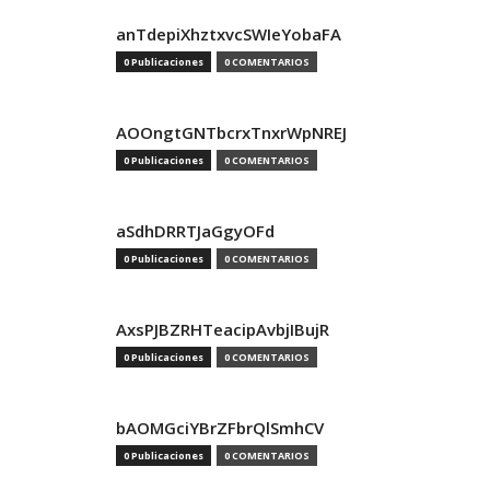
anTdepiXhztxvcSWIeYobaFA
0 Publicaciones
0 COMENTARIOS
AOOngtGNTbcrxTnxrWpNREJ
0 Publicaciones
0 COMENTARIOS
aSdhDRRTJaGgyOFd
0 Publicaciones
0 COMENTARIOS
AxsPJBZRHTeacipAvbjIBujR
0 Publicaciones
0 COMENTARIOS
bAOMGciYBrZFbrQlSmhCV
0 Publicaciones
0 COMENTARIOS