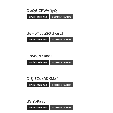
DeQGiZPWVfjyQ
0 Publicaciones
0 COMENTARIOS
dgHoTpcqSOtfkggI
0 Publicaciones
0 COMENTARIOS
DhSWJNZaeqC
0 Publicaciones
0 COMENTARIOS
DiSjiEZoxRDKMzf
0 Publicaciones
0 COMENTARIOS
dVlYbPayL
0 Publicaciones
0 COMENTARIOS