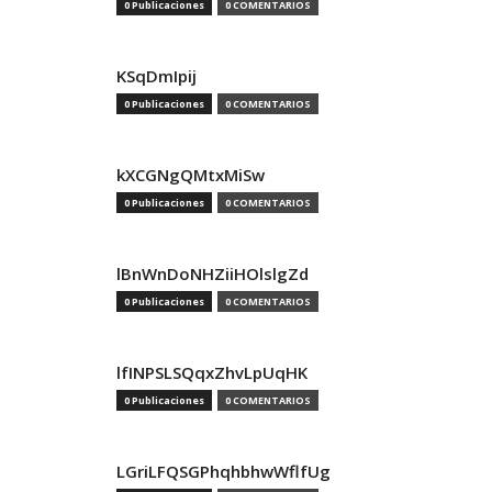
0 Publicaciones
0 COMENTARIOS
KSqDmIpij
0 Publicaciones
0 COMENTARIOS
kXCGNgQMtxMiSw
0 Publicaciones
0 COMENTARIOS
lBnWnDoNHZiiHOlslgZd
0 Publicaciones
0 COMENTARIOS
lfINPSLSQqxZhvLpUqHK
0 Publicaciones
0 COMENTARIOS
LGriLFQSGPhqhbhwWflfUg