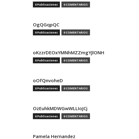
0 Publicaciones
0 COMENTARIOS
OgQGqpQC
0 Publicaciones
0 COMENTARIOS
oKzzrDEOxYMNhMZZmgYJlONH
0 Publicaciones
0 COMENTARIOS
oOfQnvoheD
0 Publicaciones
0 COMENTARIOS
OzEuhkMDWGwWLLIoJCj
0 Publicaciones
0 COMENTARIOS
Pamela Hernandez