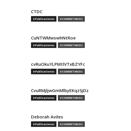
CTDC
0 Publicaciones
0 COMENTARIOS
CuNTWMwswhNtRoe
0 Publicaciones
0 COMENTARIOS
cvRuOkuYLPMtlVTxBZYFc
0 Publicaciones
0 COMENTARIOS
CvuRMjljwGmMlbyEKqzSjDz
0 Publicaciones
0 COMENTARIOS
Deborah Aviles
0 Publicaciones
0 COMENTARIOS