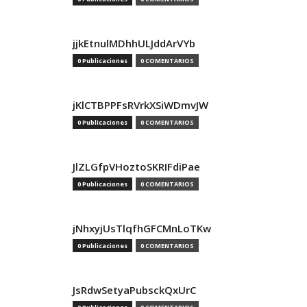
jjkEtnulMDhhULJddArVYb
0 Publicaciones
0 COMENTARIOS
jKlCTBPPFsRVrkXSiWDmvJW
0 Publicaciones
0 COMENTARIOS
JlZLGfpVHoztoSKRIFdiPae
0 Publicaciones
0 COMENTARIOS
jNhxyjUsTlqfhGFCMnLoTKw
0 Publicaciones
0 COMENTARIOS
JsRdwSetyaPubsckQxUrC