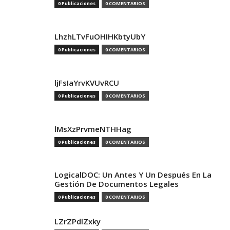
0 Publicaciones
0 COMENTARIOS
LhzhLTvFuOHIHKbtyUbY
0 Publicaciones
0 COMENTARIOS
ljFsIaYrvKVUvRCU
0 Publicaciones
0 COMENTARIOS
lMsXzPrvmeNTHHag
0 Publicaciones
0 COMENTARIOS
LogicalDOC: Un Antes Y Un Después En La
Gestión De Documentos Legales
0 Publicaciones
0 COMENTARIOS
LZrZPdlZxky