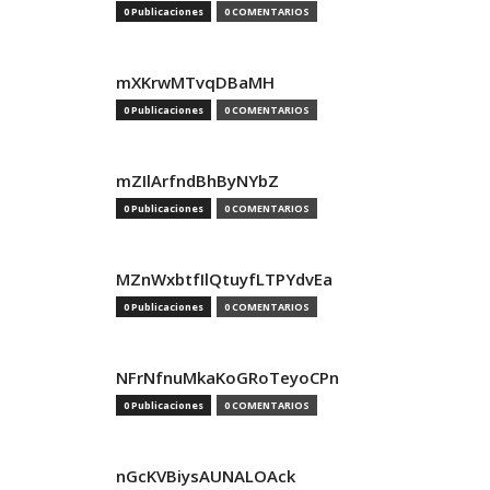
0 Publicaciones
0 COMENTARIOS
mXKrwMTvqDBaMH
0 Publicaciones
0 COMENTARIOS
mZIlArfndBhByNYbZ
0 Publicaciones
0 COMENTARIOS
MZnWxbtfIlQtuyfLTPYdvEa
0 Publicaciones
0 COMENTARIOS
NFrNfnuMkaKoGRoTeyoCPn
0 Publicaciones
0 COMENTARIOS
nGcKVBiysAUNALOAck