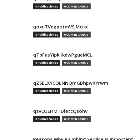
0 Publicaciones
0 COMENTARIOS
qoxuTVegpotmVSJMcikc
0 Publicaciones
0 COMENTARIOS
qTpFasYipkKkdwPgueMCL
0 Publicaciones
0 COMENTARIOS
qZSELXYCQLNNQmGBhpwRYrwm
0 Publicaciones
0 COMENTARIOS
qzvCUEHMTDletcQsohv
0 Publicaciones
0 COMENTARIOS
Reasons Why Plumbing Service Is Important