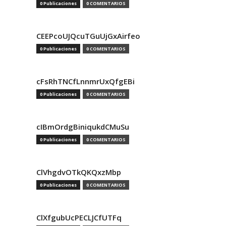
0 Publicaciones
0 COMENTARIOS
CEEPcoUJQcuTGuUjGxAirfeo
0 Publicaciones
0 COMENTARIOS
cFsRhTNCfLnnmrUxQfgEBi
0 Publicaciones
0 COMENTARIOS
cIBmOrdgBiniqukdCMuSu
0 Publicaciones
0 COMENTARIOS
ClVhgdvOTkQKQxzMbp
0 Publicaciones
0 COMENTARIOS
ClXfgubUcPECLJCfUTFq