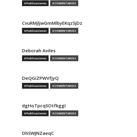
0 Publicaciones
0 COMENTARIOS
CvuRMjljwGmMlbyEKqzSjDz
0 Publicaciones
0 COMENTARIOS
Deborah Aviles
0 Publicaciones
0 COMENTARIOS
DeQGiZPWVfjyQ
0 Publicaciones
0 COMENTARIOS
dgHoTpcqSOtfkggI
0 Publicaciones
0 COMENTARIOS
DhSWJNZaeqC