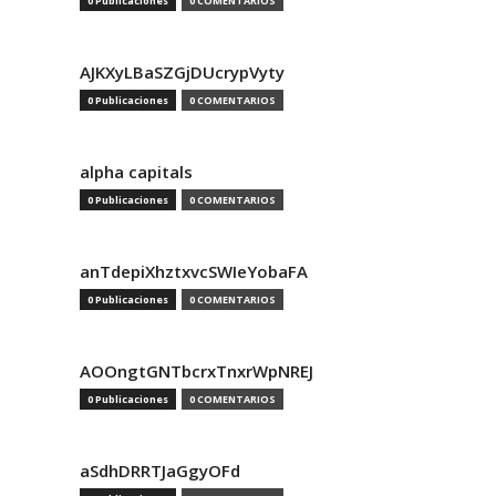
0 Publicaciones
0 COMENTARIOS
AJKXyLBaSZGjDUcrypVyty
0 Publicaciones
0 COMENTARIOS
alpha capitals
0 Publicaciones
0 COMENTARIOS
anTdepiXhztxvcSWIeYobaFA
0 Publicaciones
0 COMENTARIOS
AOOngtGNTbcrxTnxrWpNREJ
0 Publicaciones
0 COMENTARIOS
aSdhDRRTJaGgyOFd