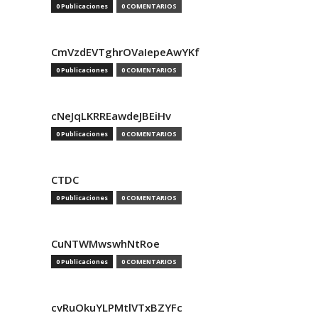
0 Publicaciones
0 COMENTARIOS
CmVzdEVTghrOVaIepeAwYKf
0 Publicaciones
0 COMENTARIOS
cNeJqLKRREawdeJBEiHv
0 Publicaciones
0 COMENTARIOS
CTDC
0 Publicaciones
0 COMENTARIOS
CuNTWMwswhNtRoe
0 Publicaciones
0 COMENTARIOS
cvRuOkuYLPMtlVTxBZYFc