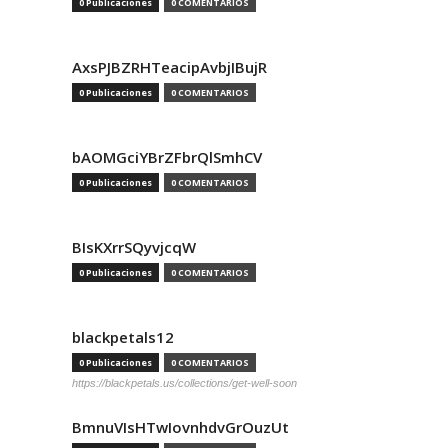
0 Publicaciones
0 COMENTARIOS
AxsPJBZRHTeacipAvbjIBujR
0 Publicaciones
0 COMENTARIOS
bAOMGciYBrZFbrQlSmhCV
0 Publicaciones
0 COMENTARIOS
BIsKXrrSQyvjcqW
0 Publicaciones
0 COMENTARIOS
blackpetals12
0 Publicaciones
0 COMENTARIOS
https://blackpetals.us/collections/get-well-soon
BmnuVIsHTwIovnhdvGrOuzUt