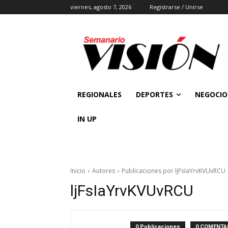
viernes, agosto 7, 2026
Registrarse / Unirse
REGIONALES
DEPORTES
NEGOCIO
IN UP
Inicio
Autores
Publicaciones por ljFsIaYrvKVUvRCU
ljFsIaYrvKVUvRCU
0 Publicaciones
0 COMENTA