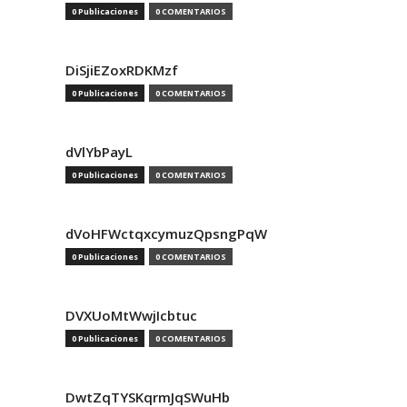
0 Publicaciones
0 COMENTARIOS
DiSjiEZoxRDKMzf
0 Publicaciones
0 COMENTARIOS
dVlYbPayL
0 Publicaciones
0 COMENTARIOS
dVoHFWctqxcymuzQpsngPqW
0 Publicaciones
0 COMENTARIOS
DVXUoMtWwjIcbtuc
0 Publicaciones
0 COMENTARIOS
DwtZqTYSKqrmJqSWuHb