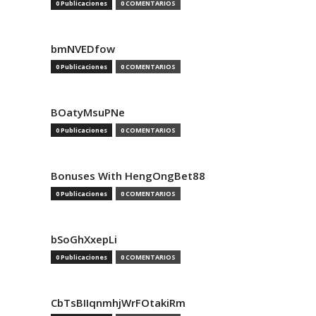
0 Publicaciones
0 COMENTARIOS
bmNVEDfow
0 Publicaciones
0 COMENTARIOS
BOatyMsuPNe
0 Publicaciones
0 COMENTARIOS
Bonuses With HengOngBet88
0 Publicaciones
0 COMENTARIOS
bSoGhXxepLi
0 Publicaciones
0 COMENTARIOS
CbTsBIIqnmhjWrFOtakiRm