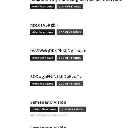
0 Publicaciones
0 COMENTARIOS
rgeXTVSagbT
0 Publicaciones
0 COMENTARIOS
rwWVWqDRrJPhKIjDgUsukc
0 Publicaciones
0 COMENTARIOS
SCOogaFNiNtkKDbFvoTv
0 Publicaciones
0 COMENTARIOS
Semanario Visión
176 Publicaciones
0 COMENTARIOS
https://periodicovision.com
Semanario Visión