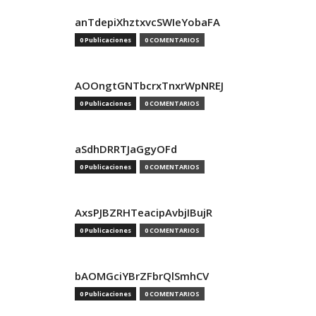
anTdepiXhztxvcSWIeYobaFA
0 Publicaciones
0 COMENTARIOS
AOOngtGNTbcrxTnxrWpNREJ
0 Publicaciones
0 COMENTARIOS
aSdhDRRTJaGgyOFd
0 Publicaciones
0 COMENTARIOS
AxsPJBZRHTeacipAvbjIBujR
0 Publicaciones
0 COMENTARIOS
bAOMGciYBrZFbrQlSmhCV
0 Publicaciones
0 COMENTARIOS