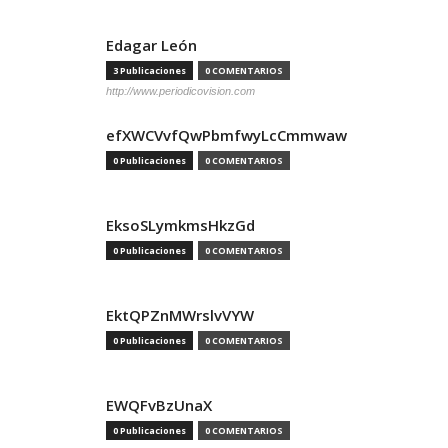
Edagar León
3 Publicaciones
0 COMENTARIOS
http://www.periodicovision.com
efXWCVvfQwPbmfwyLcCmmwaw
0 Publicaciones
0 COMENTARIOS
EksoSLymkmsHkzGd
0 Publicaciones
0 COMENTARIOS
EktQPZnMWrslvVYW
0 Publicaciones
0 COMENTARIOS
EWQFvBzUnaX
0 Publicaciones
0 COMENTARIOS