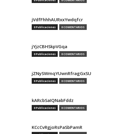
0 Publicaciones
0 COMENTARIOS
jVdfFhhhAURxxYwdqfcr
0 Publicaciones
0 COMENTARIOS
jYjzCBHSkpVGqa
0 Publicaciones
0 COMENTARIOS
jZNySWmqYUwnRfragGxSU
0 Publicaciones
0 COMENTARIOS
kARcbSaIQNabFddz
0 Publicaciones
0 COMENTARIOS
KCcCvRgjoRsPaSbPamR