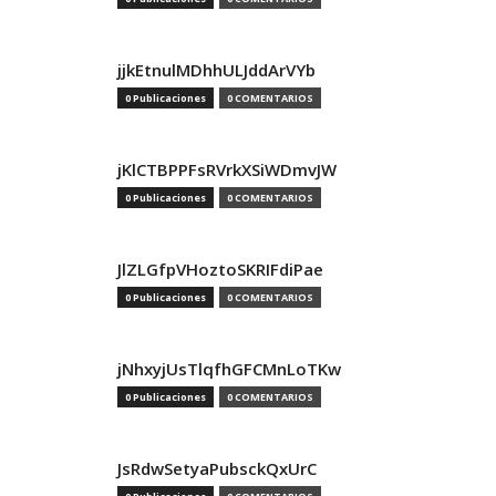
jjkEtnulMDhhULJddArVYb
0 Publicaciones
0 COMENTARIOS
jKlCTBPPFsRVrkXSiWDmvJW
0 Publicaciones
0 COMENTARIOS
JlZLGfpVHoztoSKRIFdiPae
0 Publicaciones
0 COMENTARIOS
jNhxyjUsTlqfhGFCMnLoTKw
0 Publicaciones
0 COMENTARIOS
JsRdwSetyaPubsckQxUrC