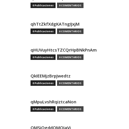
0 Publicaciones
0 COMENTARIOS
qhTtZkfXdgKATngIJxjM
0 Publicaciones
0 COMENTARIOS
qHUVuyHtcsTZCQrHpBNkPnAm
0 Publicaciones
0 COMENTARIOS
QkIEEMjzBrpJwedtz
0 Publicaciones
0 COMENTARIOS
qMpuLvshRqiztcaNon
0 Publicaciones
0 COMENTARIOS
QMSjQgddQMOIaVi