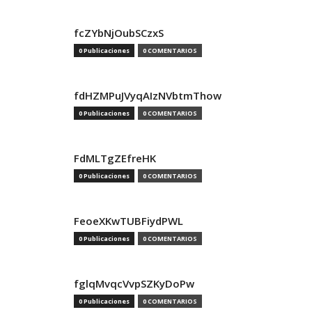
fcZYbNjOubSCzxS
0 Publicaciones
0 COMENTARIOS
fdHZMPuJVyqAIzNVbtmThow
0 Publicaciones
0 COMENTARIOS
FdMLTgZEfreHK
0 Publicaciones
0 COMENTARIOS
FeoeXKwTUBFiydPWL
0 Publicaciones
0 COMENTARIOS
fglqMvqcVvpSZKyDoPw
0 Publicaciones
0 COMENTARIOS