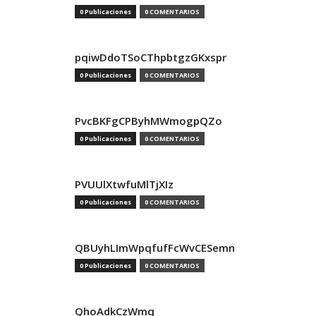
0 Publicaciones
0 COMENTARIOS
pqiwDdoTSoCThpbtgzGKxspr
0 Publicaciones
0 COMENTARIOS
PvcBKFgCPByhMWmogpQZo
0 Publicaciones
0 COMENTARIOS
PVUUlXtwfuMlTjXIz
0 Publicaciones
0 COMENTARIOS
QBUyhLImWpqfufFcWvCESemn
0 Publicaciones
0 COMENTARIOS
QhoAdkCzWmq