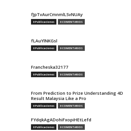
fJpTvAurCmnmlLSvNUAy
0 Publicaciones
0 COMENTARIOS
fLAuYlNKGsl
0 Publicaciones
0 COMENTARIOS
Francheska32177
0 Publicaciones
0 COMENTARIOS
From Prediction to Prize Understanding 4D
Result Malaysia Like a Pro
0 Publicaciones
0 COMENTARIOS
FYdqkAgADohiFxopiHEtLefd
0 Publicaciones
0 COMENTARIOS