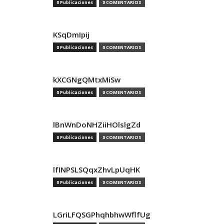
0 Publicaciones
0 COMENTARIOS
KSqDmIpij
0 Publicaciones
0 COMENTARIOS
kXCGNgQMtxMiSw
0 Publicaciones
0 COMENTARIOS
lBnWnDoNHZiiHOlslgZd
0 Publicaciones
0 COMENTARIOS
lfINPSLSQqxZhvLpUqHK
0 Publicaciones
0 COMENTARIOS
LGriLFQSGPhqhbhwWflfUg