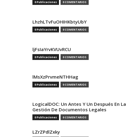
0 Publicaciones
0 COMENTARIOS
LhzhLTvFuOHIHKbtyUbY
0 Publicaciones
0 COMENTARIOS
ljFsIaYrvKVUvRCU
0 Publicaciones
0 COMENTARIOS
lMsXzPrvmeNTHHag
0 Publicaciones
0 COMENTARIOS
LogicalDOC: Un Antes Y Un Después En La
Gestión De Documentos Legales
0 Publicaciones
0 COMENTARIOS
LZrZPdlZxky