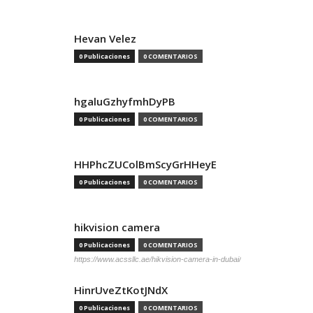
Hevan Velez
0 Publicaciones
0 COMENTARIOS
hgaluGzhyfmhDyPB
0 Publicaciones
0 COMENTARIOS
HHPhcZUColBmScyGrHHeyE
0 Publicaciones
0 COMENTARIOS
hikvision camera
0 Publicaciones
0 COMENTARIOS
https://www.acssllc.ae/hikvision-camera-in-dubai/
HinrUveZtKotJNdX
0 Publicaciones
0 COMENTARIOS