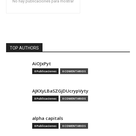
No hay publicaciones para mostrar
TOP AUTHORS
AiOJxPyt
0 Publicaciones
0 COMENTARIOS
AJKXyLBaSZGjDUcrypVyty
0 Publicaciones
0 COMENTARIOS
alpha capitals
0 Publicaciones
0 COMENTARIOS