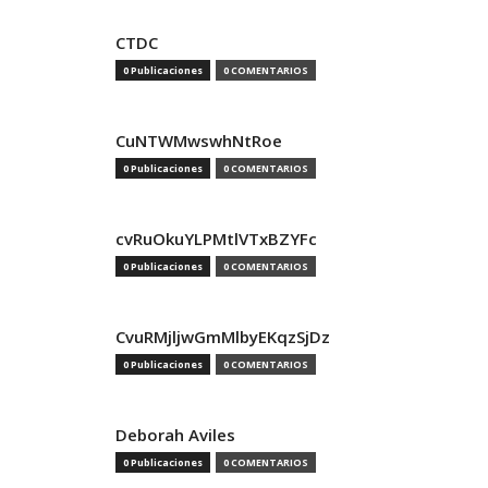
CTDC
0 Publicaciones
0 COMENTARIOS
CuNTWMwswhNtRoe
0 Publicaciones
0 COMENTARIOS
cvRuOkuYLPMtlVTxBZYFc
0 Publicaciones
0 COMENTARIOS
CvuRMjljwGmMlbyEKqzSjDz
0 Publicaciones
0 COMENTARIOS
Deborah Aviles
0 Publicaciones
0 COMENTARIOS