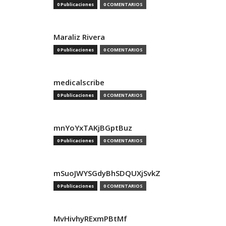
0 Publicaciones
0 COMENTARIOS
Maraliz Rivera
0 Publicaciones
0 COMENTARIOS
medicalscribe
0 Publicaciones
0 COMENTARIOS
mnYoYxTAKjBGptBuz
0 Publicaciones
0 COMENTARIOS
mSuoJWYSGdyBhSDQUXjSvkZ
0 Publicaciones
0 COMENTARIOS
MvHivhyRExmPBtMf