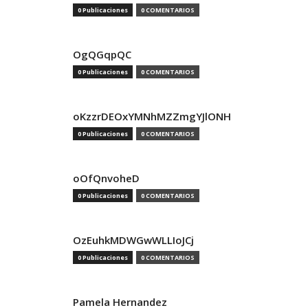
0 Publicaciones
0 COMENTARIOS
OgQGqpQC
0 Publicaciones
0 COMENTARIOS
oKzzrDEOxYMNhMZZmgYJlONH
0 Publicaciones
0 COMENTARIOS
oOfQnvoheD
0 Publicaciones
0 COMENTARIOS
OzEuhkMDWGwWLLIoJCj
0 Publicaciones
0 COMENTARIOS
Pamela Hernandez