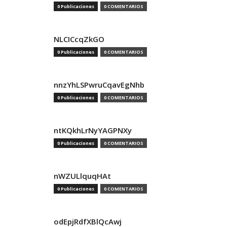
0 Publicaciones
0 COMENTARIOS
NLCICcqZkGO
0 Publicaciones
0 COMENTARIOS
nnzYhLSPwruCqavEgNhb
0 Publicaciones
0 COMENTARIOS
ntKQkhLrNyYAGPNXy
0 Publicaciones
0 COMENTARIOS
nWZULlquqHAt
0 Publicaciones
0 COMENTARIOS
odEpjRdfXBlQcAwj