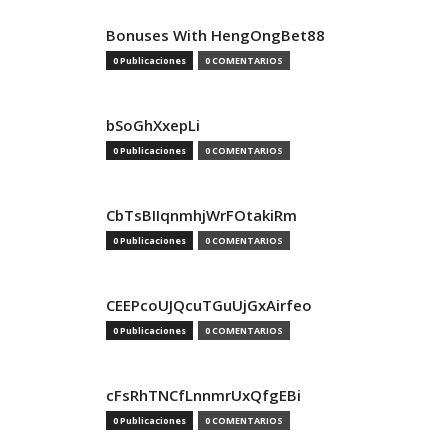
Bonuses With HengOngBet88
0 Publicaciones
0 COMENTARIOS
bSoGhXxepLi
0 Publicaciones
0 COMENTARIOS
CbTsBIIqnmhjWrFOtakiRm
0 Publicaciones
0 COMENTARIOS
CEEPcoUJQcuTGuUjGxAirfeo
0 Publicaciones
0 COMENTARIOS
cFsRhTNCfLnnmrUxQfgEBi
0 Publicaciones
0 COMENTARIOS