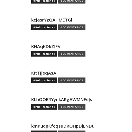
0 Publicaciones
0 COMENTARIOS
kcjasrYzQAHMETGl
0 Publicaciones
0 COMENTARIOS
KHAqKDkZlFV
0 Publicaciones
0 COMENTARIOS
KItTJjeqAsA
0 Publicaciones
0 COMENTARIOS
KLhOOERYynkARgAWMNFeJs
0 Publicaciones
0 COMENTARIOS
kmPudpKfcqsuDROHpDjENDu