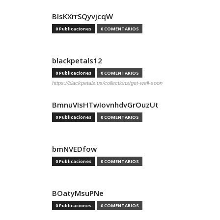
BIsKXrrSQyvjcqW
0 Publicaciones
0 COMENTARIOS
blackpetals12
0 Publicaciones
0 COMENTARIOS
https://blackpetals.us/collections/get-well-soon
BmnuVIsHTwIovnhdvGrOuzUt
0 Publicaciones
0 COMENTARIOS
bmNVEDfow
0 Publicaciones
0 COMENTARIOS
BOatyMsuPNe
0 Publicaciones
0 COMENTARIOS