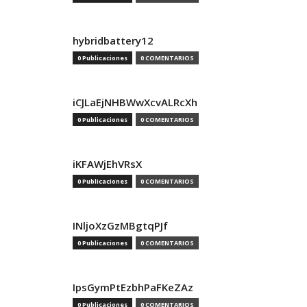
hybridbattery12
0 Publicaciones
0 COMENTARIOS
iCJLaEjNHBWwXcvALRcXh
0 Publicaciones
0 COMENTARIOS
iKFAWjEhVRsX
0 Publicaciones
0 COMENTARIOS
INljoXzGzMBgtqPJf
0 Publicaciones
0 COMENTARIOS
IpsGymPtEzbhPaFKeZAz
0 Publicaciones
0 COMENTARIOS