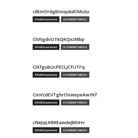
cIBmOrdgBiniqukdCMuSu
0 Publicaciones
0 COMENTARIOS
ClVhgdvOTkQKQxzMbp
0 Publicaciones
0 COMENTARIOS
ClXfgubUcPECLJCfUTFq
0 Publicaciones
0 COMENTARIOS
CmVzdEVTghrOVaIepeAwYKf
0 Publicaciones
0 COMENTARIOS
cNeJqLKRREawdeJBEiHv
0 Publicaciones
0 COMENTARIOS