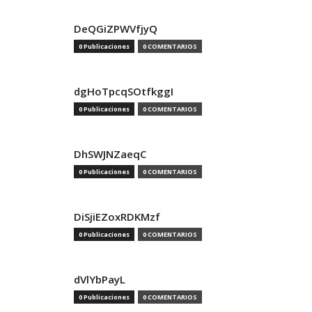
DeQGiZPWVfjyQ
0 Publicaciones
0 COMENTARIOS
dgHoTpcqSOtfkggI
0 Publicaciones
0 COMENTARIOS
DhSWJNZaeqC
0 Publicaciones
0 COMENTARIOS
DiSjiEZoxRDKMzf
0 Publicaciones
0 COMENTARIOS
dVlYbPayL
0 Publicaciones
0 COMENTARIOS