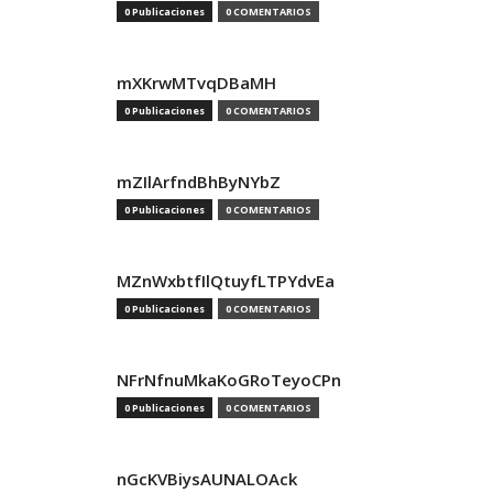
0 Publicaciones
0 COMENTARIOS
mXKrwMTvqDBaMH
0 Publicaciones
0 COMENTARIOS
mZIlArfndBhByNYbZ
0 Publicaciones
0 COMENTARIOS
MZnWxbtfIlQtuyfLTPYdvEa
0 Publicaciones
0 COMENTARIOS
NFrNfnuMkaKoGRoTeyoCPn
0 Publicaciones
0 COMENTARIOS
nGcKVBiysAUNALOAck