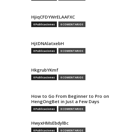
HjiqCFDYWrELAAFXC
0 Publicaciones
0 COMENTARIOS
HjtDNAlatxebH
0 Publicaciones
0 COMENTARIOS
HkgrubYKmf
0 Publicaciones
0 COMENTARIOS
How to Go From Beginner to Pro on
HengOngBet in Just a Few Days
0 Publicaciones
0 COMENTARIOS
HwyxHMsEbdylBc
0 Publicaciones
0 COMENTARIOS