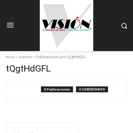
Inicio
Autores
Publicaciones por tQgtHdGFL
tQgtHdGFL
0 Publicaciones
0 COMENTARIOS