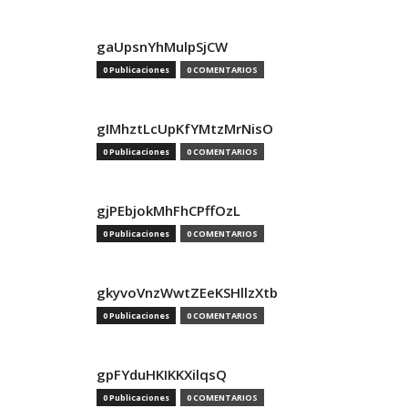
gaUpsnYhMulpSjCW
0 Publicaciones
0 COMENTARIOS
gIMhztLcUpKfYMtzMrNisO
0 Publicaciones
0 COMENTARIOS
gjPEbjokMhFhCPffOzL
0 Publicaciones
0 COMENTARIOS
gkyvoVnzWwtZEeKSHllzXtb
0 Publicaciones
0 COMENTARIOS
gpFYduHKIKKXilqsQ
0 Publicaciones
0 COMENTARIOS