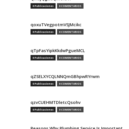
0 Publicaciones
0 COMENTARIOS
qoxuTVegpotmVSJMcikc
0 Publicaciones
0 COMENTARIOS
qTpFasYipkKkdwPgueMCL
0 Publicaciones
0 COMENTARIOS
qZSELXYCQLNNQmGBhpwRYrwm
0 Publicaciones
0 COMENTARIOS
qzvCUEHMTDletcQsohv
0 Publicaciones
0 COMENTARIOS
Reasons Why Plumbing Service Is Important