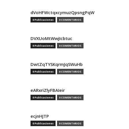
dVoHFWctqxcymuzQpsngPqW
0 Publicaciones
0 COMENTARIOS
DVXUoMtWwjIcbtuc
0 Publicaciones
0 COMENTARIOS
DwtZqTYSKqrmJqSWuHb
0 Publicaciones
0 COMENTARIOS
eARxriZlyFBAIeir
0 Publicaciones
0 COMENTARIOS
ecjnHJTP
0 Publicaciones
0 COMENTARIOS