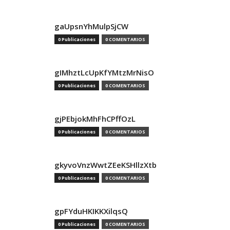
gaUpsnYhMulpSjCW
0 Publicaciones
0 COMENTARIOS
gIMhztLcUpKfYMtzMrNisO
0 Publicaciones
0 COMENTARIOS
gjPEbjokMhFhCPffOzL
0 Publicaciones
0 COMENTARIOS
gkyvoVnzWwtZEeKSHllzXtb
0 Publicaciones
0 COMENTARIOS
gpFYduHKIKKXilqsQ
0 Publicaciones
0 COMENTARIOS