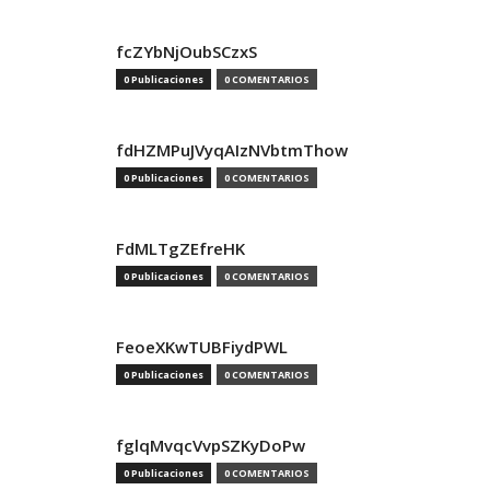
fcZYbNjOubSCzxS
0 Publicaciones
0 COMENTARIOS
fdHZMPuJVyqAIzNVbtmThow
0 Publicaciones
0 COMENTARIOS
FdMLTgZEfreHK
0 Publicaciones
0 COMENTARIOS
FeoeXKwTUBFiydPWL
0 Publicaciones
0 COMENTARIOS
fglqMvqcVvpSZKyDoPw
0 Publicaciones
0 COMENTARIOS