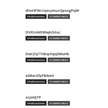
dVoHFWctqxcymuzQpsngPqW
0 Publicaciones
0 COMENTARIOS
DVXUoMtWwjIcbtuc
0 Publicaciones
0 COMENTARIOS
DwtZqTYSKqrmJqSWuHb
0 Publicaciones
0 COMENTARIOS
eARxriZlyFBAIeir
0 Publicaciones
0 COMENTARIOS
ecjnHJTP
0 Publicaciones
0 COMENTARIOS