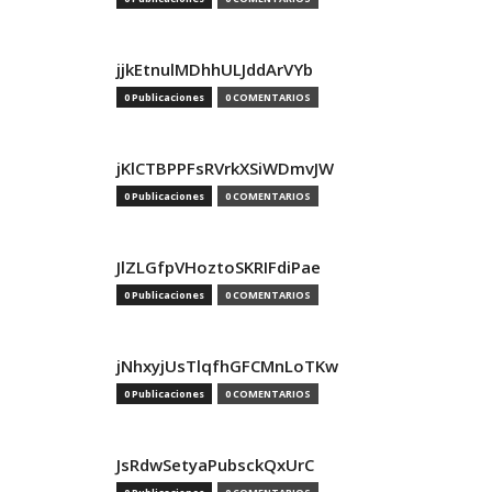
jjkEtnulMDhhULJddArVYb
0 Publicaciones
0 COMENTARIOS
jKlCTBPPFsRVrkXSiWDmvJW
0 Publicaciones
0 COMENTARIOS
JlZLGfpVHoztoSKRIFdiPae
0 Publicaciones
0 COMENTARIOS
jNhxyjUsTlqfhGFCMnLoTKw
0 Publicaciones
0 COMENTARIOS
JsRdwSetyaPubsckQxUrC