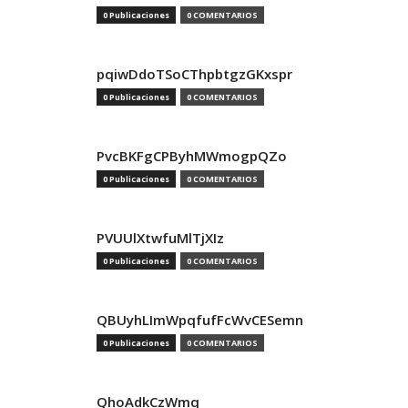
0 Publicaciones
0 COMENTARIOS
pqiwDdoTSoCThpbtgzGKxspr
0 Publicaciones
0 COMENTARIOS
PvcBKFgCPByhMWmogpQZo
0 Publicaciones
0 COMENTARIOS
PVUUlXtwfuMlTjXIz
0 Publicaciones
0 COMENTARIOS
QBUyhLImWpqfufFcWvCESemn
0 Publicaciones
0 COMENTARIOS
QhoAdkCzWmq