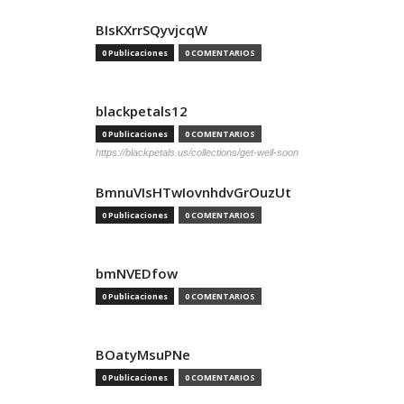
BIsKXrrSQyvjcqW
0 Publicaciones
0 COMENTARIOS
blackpetals12
0 Publicaciones
0 COMENTARIOS
https://blackpetals.us/collections/get-well-soon
BmnuVIsHTwIovnhdvGrOuzUt
0 Publicaciones
0 COMENTARIOS
bmNVEDfow
0 Publicaciones
0 COMENTARIOS
BOatyMsuPNe
0 Publicaciones
0 COMENTARIOS