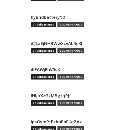
hybridbattery12
0 Publicaciones
0 COMENTARIOS
iCJLaEjNHBWwXcvALRcXh
0 Publicaciones
0 COMENTARIOS
iKFAWjEhVRsX
0 Publicaciones
0 COMENTARIOS
INljoXzGzMBgtqPJf
0 Publicaciones
0 COMENTARIOS
IpsGymPtEzbhPaFKeZAz
0 Publicaciones
0 COMENTARIOS