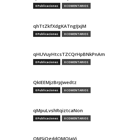
0 Publicaciones
0 COMENTARIOS
qhTtZkfXdgKATngIJxjM
0 Publicaciones
0 COMENTARIOS
qHUVuyHtcsTZCQrHpBNkPnAm
0 Publicaciones
0 COMENTARIOS
QkIEEMjzBrpJwedtz
0 Publicaciones
0 COMENTARIOS
qMpuLvshRqiztcaNon
0 Publicaciones
0 COMENTARIOS
QMSjQgddQMOIaVi