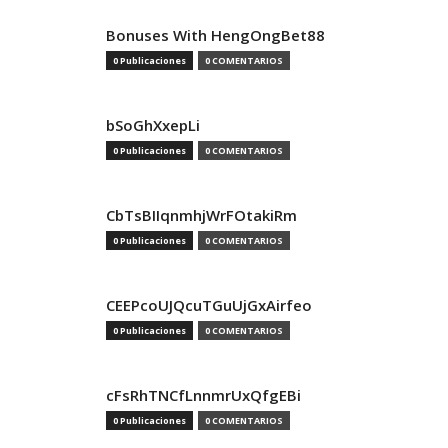
Bonuses With HengOngBet88
0 Publicaciones
0 COMENTARIOS
bSoGhXxepLi
0 Publicaciones
0 COMENTARIOS
CbTsBIIqnmhjWrFOtakiRm
0 Publicaciones
0 COMENTARIOS
CEEPcoUJQcuTGuUjGxAirfeo
0 Publicaciones
0 COMENTARIOS
cFsRhTNCfLnnmrUxQfgEBi
0 Publicaciones
0 COMENTARIOS