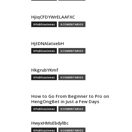
HjiqCFDYWrELAAFXC
0 Publicaciones
0 COMENTARIOS
HjtDNAlatxebH
0 Publicaciones
0 COMENTARIOS
HkgrubYKmf
0 Publicaciones
0 COMENTARIOS
How to Go From Beginner to Pro on
HengOngBet in Just a Few Days
0 Publicaciones
0 COMENTARIOS
HwyxHMsEbdylBc
0 Publicaciones
0 COMENTARIOS