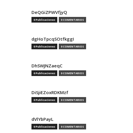
DeQGiZPWVfjyQ
0 Publicaciones
0 COMENTARIOS
dgHoTpcqSOtfkggI
0 Publicaciones
0 COMENTARIOS
DhSWJNZaeqC
0 Publicaciones
0 COMENTARIOS
DiSjiEZoxRDKMzf
0 Publicaciones
0 COMENTARIOS
dVlYbPayL
0 Publicaciones
0 COMENTARIOS