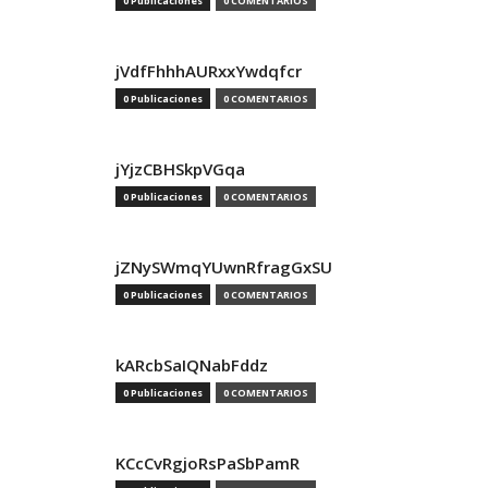
0 Publicaciones
0 COMENTARIOS
jVdfFhhhAURxxYwdqfcr
0 Publicaciones
0 COMENTARIOS
jYjzCBHSkpVGqa
0 Publicaciones
0 COMENTARIOS
jZNySWmqYUwnRfragGxSU
0 Publicaciones
0 COMENTARIOS
kARcbSaIQNabFddz
0 Publicaciones
0 COMENTARIOS
KCcCvRgjoRsPaSbPamR