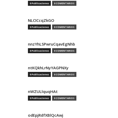
0 Publicaciones
0 COMENTARIOS
NLCICcqZkGO
0 Publicaciones
0 COMENTARIOS
nnzYhLSPwruCqavEgNhb
0 Publicaciones
0 COMENTARIOS
ntKQkhLrNyYAGPNXy
0 Publicaciones
0 COMENTARIOS
nWZULlquqHAt
0 Publicaciones
0 COMENTARIOS
odEpjRdfXBlQcAwj