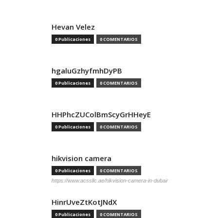
Hevan Velez
0 Publicaciones
0 COMENTARIOS
hgaluGzhyfmhDyPB
0 Publicaciones
0 COMENTARIOS
HHPhcZUColBmScyGrHHeyE
0 Publicaciones
0 COMENTARIOS
hikvision camera
0 Publicaciones
0 COMENTARIOS
https://www.acssllc.ae/hikvision-camera-in-dubai/
HinrUveZtKotJNdX
0 Publicaciones
0 COMENTARIOS