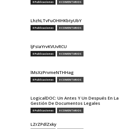
0 Publicaciones
0 COMENTARIOS
LhzhLTvFuOHIHKbtyUbY
0 Publicaciones
0 COMENTARIOS
ljFsIaYrvKVUvRCU
0 Publicaciones
0 COMENTARIOS
lMsXzPrvmeNTHHag
0 Publicaciones
0 COMENTARIOS
LogicalDOC: Un Antes Y Un Después En La
Gestión De Documentos Legales
0 Publicaciones
0 COMENTARIOS
LZrZPdlZxky