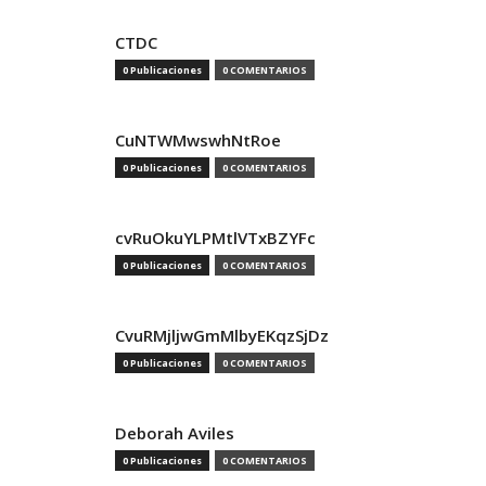
CTDC
0 Publicaciones
0 COMENTARIOS
CuNTWMwswhNtRoe
0 Publicaciones
0 COMENTARIOS
cvRuOkuYLPMtlVTxBZYFc
0 Publicaciones
0 COMENTARIOS
CvuRMjljwGmMlbyEKqzSjDz
0 Publicaciones
0 COMENTARIOS
Deborah Aviles
0 Publicaciones
0 COMENTARIOS