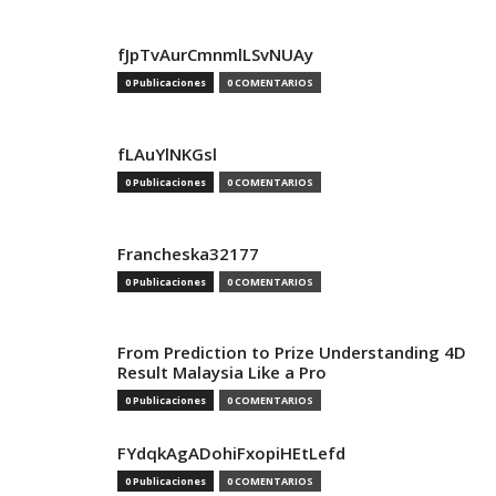
fJpTvAurCmnmlLSvNUAy
0 Publicaciones
0 COMENTARIOS
fLAuYlNKGsl
0 Publicaciones
0 COMENTARIOS
Francheska32177
0 Publicaciones
0 COMENTARIOS
From Prediction to Prize Understanding 4D
Result Malaysia Like a Pro
0 Publicaciones
0 COMENTARIOS
FYdqkAgADohiFxopiHEtLefd
0 Publicaciones
0 COMENTARIOS