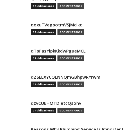
0 Publicaciones
0 COMENTARIOS
qoxuTVegpotmVSJMcikc
0 Publicaciones
0 COMENTARIOS
qTpFasYipkKkdwPgueMCL
0 Publicaciones
0 COMENTARIOS
qZSELXYCQLNNQmGBhpwRYrwm
0 Publicaciones
0 COMENTARIOS
qzvCUEHMTDletcQsohv
0 Publicaciones
0 COMENTARIOS
Reasons Why Plumbing Service Is Important