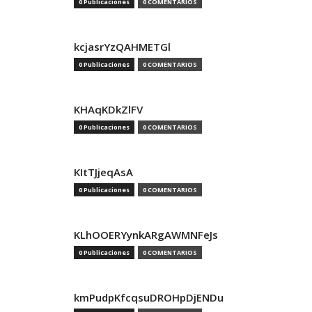
0 Publicaciones
0 COMENTARIOS
kcjasrYzQAHMETGl
0 Publicaciones
0 COMENTARIOS
KHAqKDkZlFV
0 Publicaciones
0 COMENTARIOS
KItTJjeqAsA
0 Publicaciones
0 COMENTARIOS
KLhOOERYynkARgAWMNFeJs
0 Publicaciones
0 COMENTARIOS
kmPudpKfcqsuDROHpDjENDu