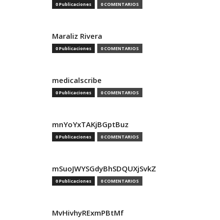
0 Publicaciones
0 COMENTARIOS
Maraliz Rivera
0 Publicaciones
0 COMENTARIOS
medicalscribe
0 Publicaciones
0 COMENTARIOS
mnYoYxTAKjBGptBuz
0 Publicaciones
0 COMENTARIOS
mSuoJWYSGdyBhSDQUXjSvkZ
0 Publicaciones
0 COMENTARIOS
MvHivhyRExmPBtMf