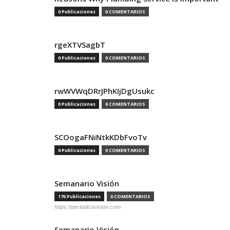
0 Publicaciones
0 COMENTARIOS
rgeXTVSagbT
0 Publicaciones
0 COMENTARIOS
rwWVWqDRrJPhKIjDgUsukc
0 Publicaciones
0 COMENTARIOS
SCOogaFNiNtkKDbFvoTv
0 Publicaciones
0 COMENTARIOS
Semanario Visión
176 Publicaciones
0 COMENTARIOS
https://periodicovision.com
Semanario Visión