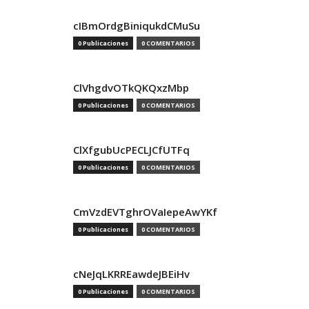
cIBmOrdgBiniqukdCMuSu
0 Publicaciones
0 COMENTARIOS
ClVhgdvOTkQKQxzMbp
0 Publicaciones
0 COMENTARIOS
ClXfgubUcPECLJCfUTFq
0 Publicaciones
0 COMENTARIOS
CmVzdEVTghrOVaIepeAwYKf
0 Publicaciones
0 COMENTARIOS
cNeJqLKRREawdeJBEiHv
0 Publicaciones
0 COMENTARIOS