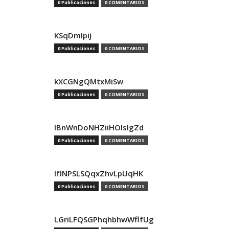
0 Publicaciones
0 COMENTARIOS
KSqDmIpij
0 Publicaciones
0 COMENTARIOS
kXCGNgQMtxMiSw
0 Publicaciones
0 COMENTARIOS
lBnWnDoNHZiiHOlslgZd
0 Publicaciones
0 COMENTARIOS
lfINPSLSQqxZhvLpUqHK
0 Publicaciones
0 COMENTARIOS
LGriLFQSGPhqhbhwWflfUg