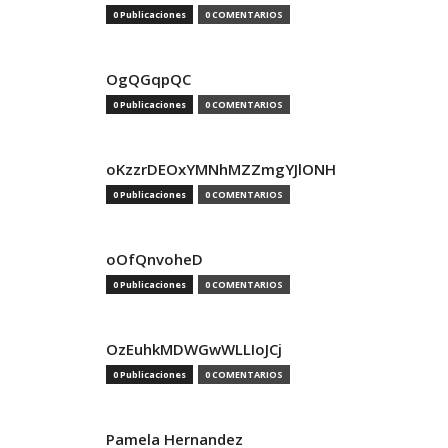
0 Publicaciones
0 COMENTARIOS
OgQGqpQC
0 Publicaciones
0 COMENTARIOS
oKzzrDEOxYMNhMZZmgYJlONH
0 Publicaciones
0 COMENTARIOS
oOfQnvoheD
0 Publicaciones
0 COMENTARIOS
OzEuhkMDWGwWLLIoJCj
0 Publicaciones
0 COMENTARIOS
Pamela Hernandez