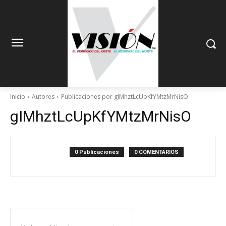
Inicio
Autores
Publicaciones por gIMhztLcUpKfYMtzMrNisO
gIMhztLcUpKfYMtzMrNisO
0 Publicaciones
0 COMENTARIOS