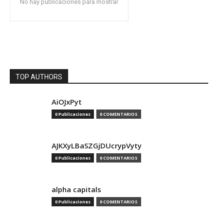
No hay publicaciones para mostrar
TOP AUTHORS
AiOJxPyt
0 Publicaciones
0 COMENTARIOS
AJKXyLBaSZGjDUcrypVyty
0 Publicaciones
0 COMENTARIOS
alpha capitals
0 Publicaciones
0 COMENTARIOS