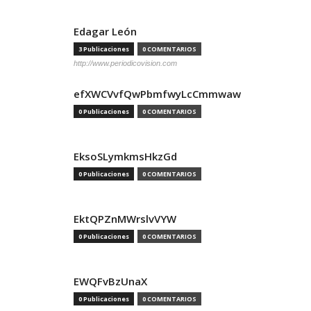
Edagar León
3 Publicaciones
0 COMENTARIOS
http://www.periodicovision.com
efXWCVvfQwPbmfwyLcCmmwaw
0 Publicaciones
0 COMENTARIOS
EksoSLymkmsHkzGd
0 Publicaciones
0 COMENTARIOS
EktQPZnMWrslvVYW
0 Publicaciones
0 COMENTARIOS
EWQFvBzUnaX
0 Publicaciones
0 COMENTARIOS