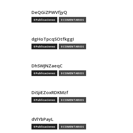
DeQGiZPWVfjyQ
0 Publicaciones
0 COMENTARIOS
dgHoTpcqSOtfkggI
0 Publicaciones
0 COMENTARIOS
DhSWJNZaeqC
0 Publicaciones
0 COMENTARIOS
DiSjiEZoxRDKMzf
0 Publicaciones
0 COMENTARIOS
dVlYbPayL
0 Publicaciones
0 COMENTARIOS