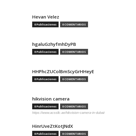
Hevan Velez
0 Publicaciones
0 COMENTARIOS
hgaluGzhyfmhDyPB
0 Publicaciones
0 COMENTARIOS
HHPhcZUColBmScyGrHHeyE
0 Publicaciones
0 COMENTARIOS
hikvision camera
0 Publicaciones
0 COMENTARIOS
https://www.acssllc.ae/hikvision-camera-in-dubai/
HinrUveZtKotJNdX
0 Publicaciones
0 COMENTARIOS