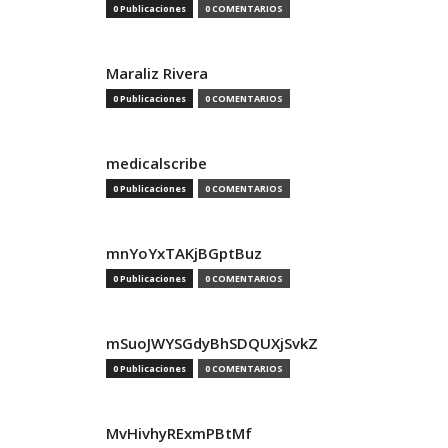
0 Publicaciones
0 COMENTARIOS
Maraliz Rivera
0 Publicaciones
0 COMENTARIOS
medicalscribe
0 Publicaciones
0 COMENTARIOS
mnYoYxTAKjBGptBuz
0 Publicaciones
0 COMENTARIOS
mSuoJWYSGdyBhSDQUXjSvkZ
0 Publicaciones
0 COMENTARIOS
MvHivhyRExmPBtMf