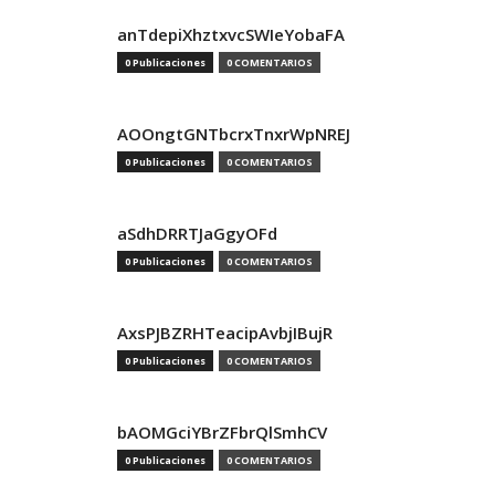
anTdepiXhztxvcSWIeYobaFA
0 Publicaciones
0 COMENTARIOS
AOOngtGNTbcrxTnxrWpNREJ
0 Publicaciones
0 COMENTARIOS
aSdhDRRTJaGgyOFd
0 Publicaciones
0 COMENTARIOS
AxsPJBZRHTeacipAvbjIBujR
0 Publicaciones
0 COMENTARIOS
bAOMGciYBrZFbrQlSmhCV
0 Publicaciones
0 COMENTARIOS