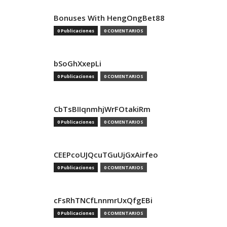
Bonuses With HengOngBet88
0 Publicaciones
0 COMENTARIOS
bSoGhXxepLi
0 Publicaciones
0 COMENTARIOS
CbTsBIIqnmhjWrFOtakiRm
0 Publicaciones
0 COMENTARIOS
CEEPcoUJQcuTGuUjGxAirfeo
0 Publicaciones
0 COMENTARIOS
cFsRhTNCfLnnmrUxQfgEBi
0 Publicaciones
0 COMENTARIOS