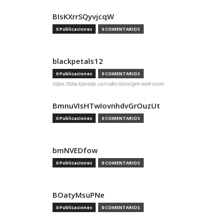
BIsKXrrSQyvjcqW
0 Publicaciones
0 COMENTARIOS
blackpetals12
0 Publicaciones
0 COMENTARIOS
https://blackpetals.us/collections/get-well-soon
BmnuVIsHTwIovnhdvGrOuzUt
0 Publicaciones
0 COMENTARIOS
bmNVEDfow
0 Publicaciones
0 COMENTARIOS
BOatyMsuPNe
0 Publicaciones
0 COMENTARIOS