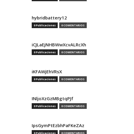
hybridbattery12
0 Publicaciones
0 COMENTARIOS
iCJLaEjNHBWwXcvALRcXh
0 Publicaciones
0 COMENTARIOS
iKFAWjEhVRsX
0 Publicaciones
0 COMENTARIOS
INljoXzGzMBgtqPJf
0 Publicaciones
0 COMENTARIOS
IpsGymPtEzbhPaFKeZAz
0 Publicaciones
0 COMENTARIOS