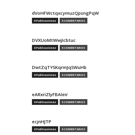
dVoHFWctqxcymuzQpsngPqW
0 Publicaciones
0 COMENTARIOS
DVXUoMtWwjIcbtuc
0 Publicaciones
0 COMENTARIOS
DwtZqTYSKqrmJqSWuHb
0 Publicaciones
0 COMENTARIOS
eARxriZlyFBAIeir
0 Publicaciones
0 COMENTARIOS
ecjnHJTP
0 Publicaciones
0 COMENTARIOS