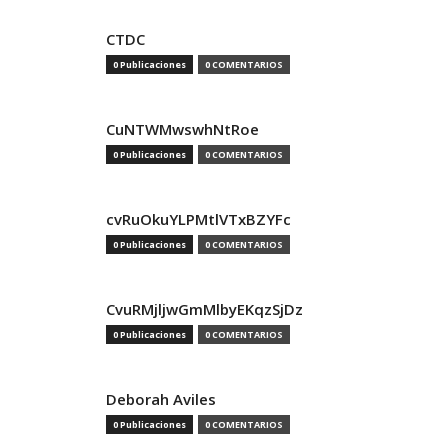
CTDC
0 Publicaciones
0 COMENTARIOS
CuNTWMwswhNtRoe
0 Publicaciones
0 COMENTARIOS
cvRuOkuYLPMtlVTxBZYFc
0 Publicaciones
0 COMENTARIOS
CvuRMjljwGmMlbyEKqzSjDz
0 Publicaciones
0 COMENTARIOS
Deborah Aviles
0 Publicaciones
0 COMENTARIOS