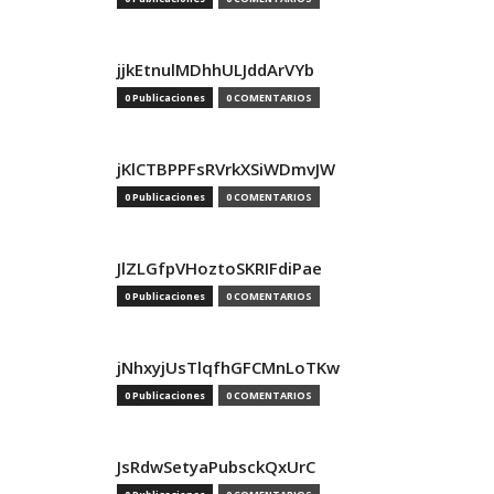
jjkEtnulMDhhULJddArVYb
0 Publicaciones
0 COMENTARIOS
jKlCTBPPFsRVrkXSiWDmvJW
0 Publicaciones
0 COMENTARIOS
JlZLGfpVHoztoSKRIFdiPae
0 Publicaciones
0 COMENTARIOS
jNhxyjUsTlqfhGFCMnLoTKw
0 Publicaciones
0 COMENTARIOS
JsRdwSetyaPubsckQxUrC