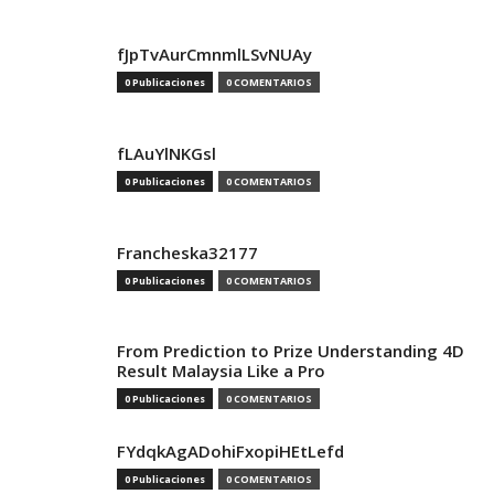
fJpTvAurCmnmlLSvNUAy
0 Publicaciones
0 COMENTARIOS
fLAuYlNKGsl
0 Publicaciones
0 COMENTARIOS
Francheska32177
0 Publicaciones
0 COMENTARIOS
From Prediction to Prize Understanding 4D
Result Malaysia Like a Pro
0 Publicaciones
0 COMENTARIOS
FYdqkAgADohiFxopiHEtLefd
0 Publicaciones
0 COMENTARIOS