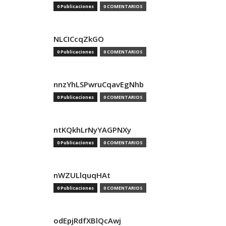
0 Publicaciones
0 COMENTARIOS
NLCICcqZkGO
0 Publicaciones
0 COMENTARIOS
nnzYhLSPwruCqavEgNhb
0 Publicaciones
0 COMENTARIOS
ntKQkhLrNyYAGPNXy
0 Publicaciones
0 COMENTARIOS
nWZULlquqHAt
0 Publicaciones
0 COMENTARIOS
odEpjRdfXBlQcAwj