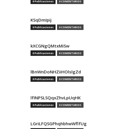
0 Publicaciones
0 COMENTARIOS
KSqDmIpij
0 Publicaciones
0 COMENTARIOS
kXCGNgQMtxMiSw
0 Publicaciones
0 COMENTARIOS
lBnWnDoNHZiiHOlslgZd
0 Publicaciones
0 COMENTARIOS
lfINPSLSQqxZhvLpUqHK
0 Publicaciones
0 COMENTARIOS
LGriLFQSGPhqhbhwWflfUg