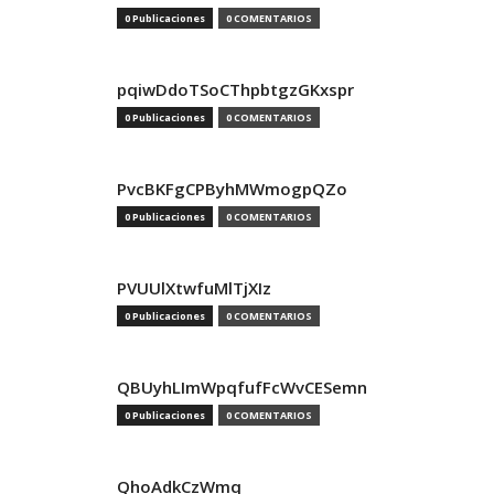
0 Publicaciones
0 COMENTARIOS
pqiwDdoTSoCThpbtgzGKxspr
0 Publicaciones
0 COMENTARIOS
PvcBKFgCPByhMWmogpQZo
0 Publicaciones
0 COMENTARIOS
PVUUlXtwfuMlTjXIz
0 Publicaciones
0 COMENTARIOS
QBUyhLImWpqfufFcWvCESemn
0 Publicaciones
0 COMENTARIOS
QhoAdkCzWmq