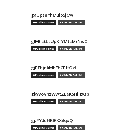
gaUpsnYhMulpSjCW
0 Publicaciones
0 COMENTARIOS
gIMhztLcUpKfYMtzMrNisO
0 Publicaciones
0 COMENTARIOS
gjPEbjokMhFhCPffOzL
0 Publicaciones
0 COMENTARIOS
gkyvoVnzWwtZEeKSHllzXtb
0 Publicaciones
0 COMENTARIOS
gpFYduHKIKKXilqsQ
0 Publicaciones
0 COMENTARIOS