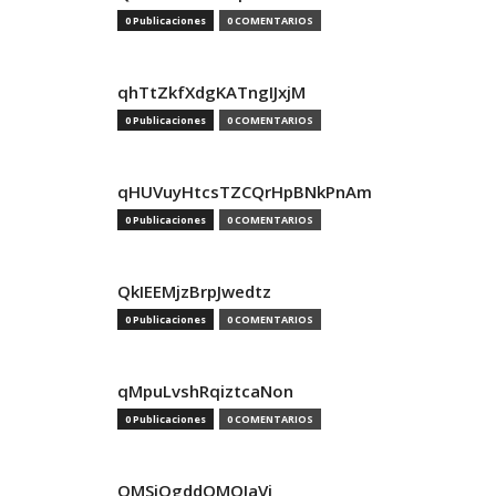
0 Publicaciones
0 COMENTARIOS
qhTtZkfXdgKATngIJxjM
0 Publicaciones
0 COMENTARIOS
qHUVuyHtcsTZCQrHpBNkPnAm
0 Publicaciones
0 COMENTARIOS
QkIEEMjzBrpJwedtz
0 Publicaciones
0 COMENTARIOS
qMpuLvshRqiztcaNon
0 Publicaciones
0 COMENTARIOS
QMSjQgddQMOIaVi