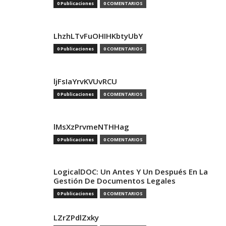
0 Publicaciones
0 COMENTARIOS
LhzhLTvFuOHIHKbtyUbY
0 Publicaciones
0 COMENTARIOS
ljFsIaYrvKVUvRCU
0 Publicaciones
0 COMENTARIOS
lMsXzPrvmeNTHHag
0 Publicaciones
0 COMENTARIOS
LogicalDOC: Un Antes Y Un Después En La
Gestión De Documentos Legales
0 Publicaciones
0 COMENTARIOS
LZrZPdlZxky