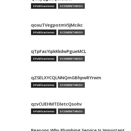
0 Publicaciones
0 COMENTARIOS
qoxuTVegpotmVSJMcikc
0 Publicaciones
0 COMENTARIOS
qTpFasYipkKkdwPgueMCL
0 Publicaciones
0 COMENTARIOS
qZSELXYCQLNNQmGBhpwRYrwm
0 Publicaciones
0 COMENTARIOS
qzvCUEHMTDletcQsohv
0 Publicaciones
0 COMENTARIOS
Reasons Why Plumbing Service Is Important