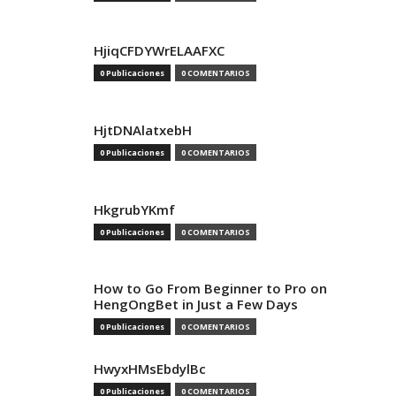
HjiqCFDYWrELAAFXC
0 Publicaciones
0 COMENTARIOS
HjtDNAlatxebH
0 Publicaciones
0 COMENTARIOS
HkgrubYKmf
0 Publicaciones
0 COMENTARIOS
How to Go From Beginner to Pro on
HengOngBet in Just a Few Days
0 Publicaciones
0 COMENTARIOS
HwyxHMsEbdylBc
0 Publicaciones
0 COMENTARIOS