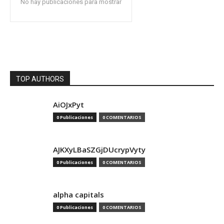
No hay publicaciones para mostrar
TOP AUTHORS
AiOJxPyt
0 Publicaciones
0 COMENTARIOS
AJKXyLBaSZGjDUcrypVyty
0 Publicaciones
0 COMENTARIOS
alpha capitals
0 Publicaciones
0 COMENTARIOS