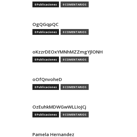
0 Publicaciones
0 COMENTARIOS
OgQGqpQC
0 Publicaciones
0 COMENTARIOS
oKzzrDEOxYMNhMZZmgYJlONH
0 Publicaciones
0 COMENTARIOS
oOfQnvoheD
0 Publicaciones
0 COMENTARIOS
OzEuhkMDWGwWLLIoJCj
0 Publicaciones
0 COMENTARIOS
Pamela Hernandez