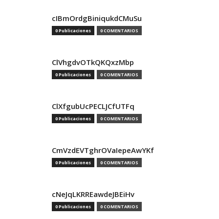
cIBmOrdgBiniqukdCMuSu
0 Publicaciones
0 COMENTARIOS
ClVhgdvOTkQKQxzMbp
0 Publicaciones
0 COMENTARIOS
ClXfgubUcPECLJCfUTFq
0 Publicaciones
0 COMENTARIOS
CmVzdEVTghrOVaIepeAwYKf
0 Publicaciones
0 COMENTARIOS
cNeJqLKRREawdeJBEiHv
0 Publicaciones
0 COMENTARIOS