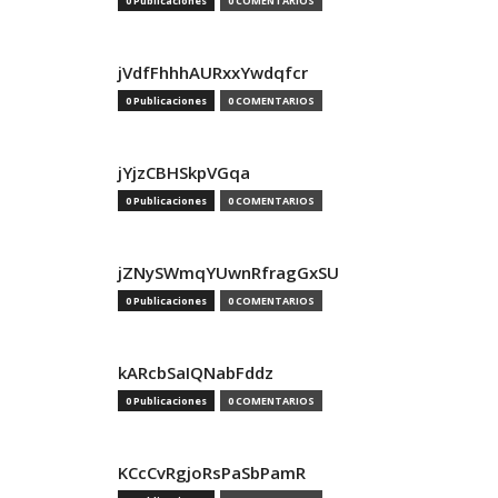
0 Publicaciones
0 COMENTARIOS
jVdfFhhhAURxxYwdqfcr
0 Publicaciones
0 COMENTARIOS
jYjzCBHSkpVGqa
0 Publicaciones
0 COMENTARIOS
jZNySWmqYUwnRfragGxSU
0 Publicaciones
0 COMENTARIOS
kARcbSaIQNabFddz
0 Publicaciones
0 COMENTARIOS
KCcCvRgjoRsPaSbPamR