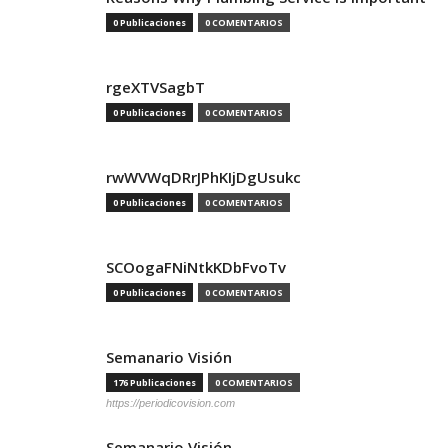
0 Publicaciones
0 COMENTARIOS
rgeXTVSagbT
0 Publicaciones
0 COMENTARIOS
rwWVWqDRrJPhKIjDgUsukc
0 Publicaciones
0 COMENTARIOS
SCOogaFNiNtkKDbFvoTv
0 Publicaciones
0 COMENTARIOS
Semanario Visión
176 Publicaciones
0 COMENTARIOS
https://periodicovision.com
Semanario Visión