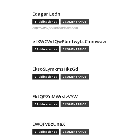
Edagar León
3 Publicaciones
0 COMENTARIOS
http://www.periodicovision.com
efXWCVvfQwPbmfwyLcCmmwaw
0 Publicaciones
0 COMENTARIOS
EksoSLymkmsHkzGd
0 Publicaciones
0 COMENTARIOS
EktQPZnMWrslvVYW
0 Publicaciones
0 COMENTARIOS
EWQFvBzUnaX
0 Publicaciones
0 COMENTARIOS