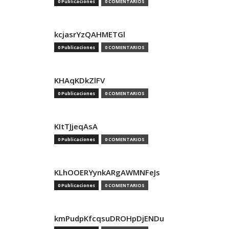
0 Publicaciones
0 COMENTARIOS
kcjasrYzQAHMETGl
0 Publicaciones
0 COMENTARIOS
KHAqKDkZlFV
0 Publicaciones
0 COMENTARIOS
KItTJjeqAsA
0 Publicaciones
0 COMENTARIOS
KLhOOERYynkARgAWMNFeJs
0 Publicaciones
0 COMENTARIOS
kmPudpKfcqsuDROHpDjENDu