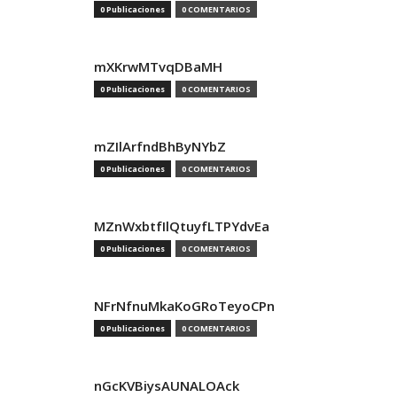
0 Publicaciones
0 COMENTARIOS
mXKrwMTvqDBaMH
0 Publicaciones
0 COMENTARIOS
mZIlArfndBhByNYbZ
0 Publicaciones
0 COMENTARIOS
MZnWxbtfIlQtuyfLTPYdvEa
0 Publicaciones
0 COMENTARIOS
NFrNfnuMkaKoGRoTeyoCPn
0 Publicaciones
0 COMENTARIOS
nGcKVBiysAUNALOAck