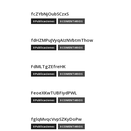
fcZYbNjOubSCzxS
0 Publicaciones
0 COMENTARIOS
fdHZMPuJVyqAIzNVbtmThow
0 Publicaciones
0 COMENTARIOS
FdMLTgZEfreHK
0 Publicaciones
0 COMENTARIOS
FeoeXKwTUBFiydPWL
0 Publicaciones
0 COMENTARIOS
fglqMvqcVvpSZKyDoPw
0 Publicaciones
0 COMENTARIOS