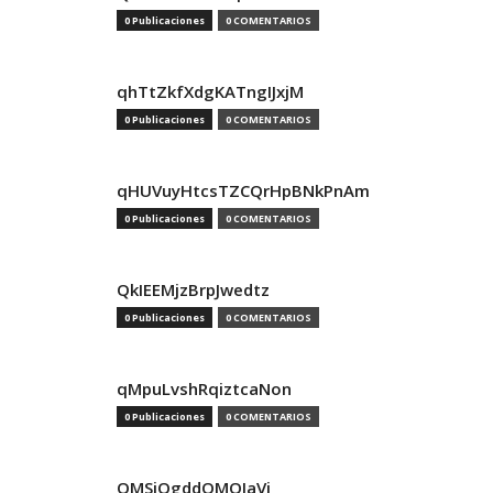
0 Publicaciones
0 COMENTARIOS
qhTtZkfXdgKATngIJxjM
0 Publicaciones
0 COMENTARIOS
qHUVuyHtcsTZCQrHpBNkPnAm
0 Publicaciones
0 COMENTARIOS
QkIEEMjzBrpJwedtz
0 Publicaciones
0 COMENTARIOS
qMpuLvshRqiztcaNon
0 Publicaciones
0 COMENTARIOS
QMSjQgddQMOIaVi