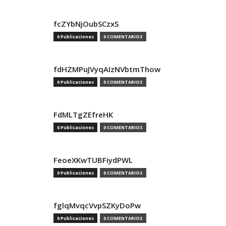
fcZYbNjOubSCzxS
0 Publicaciones
0 COMENTARIOS
fdHZMPuJVyqAIzNVbtmThow
0 Publicaciones
0 COMENTARIOS
FdMLTgZEfreHK
0 Publicaciones
0 COMENTARIOS
FeoeXKwTUBFiydPWL
0 Publicaciones
0 COMENTARIOS
fglqMvqcVvpSZKyDoPw
0 Publicaciones
0 COMENTARIOS