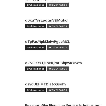
0 Publicaciones
0 COMENTARIOS
qoxuTVegpotmVSJMcikc
0 Publicaciones
0 COMENTARIOS
qTpFasYipkKkdwPgueMCL
0 Publicaciones
0 COMENTARIOS
qZSELXYCQLNNQmGBhpwRYrwm
0 Publicaciones
0 COMENTARIOS
qzvCUEHMTDletcQsohv
0 Publicaciones
0 COMENTARIOS
Reasons Why Plumbing Service Is Important