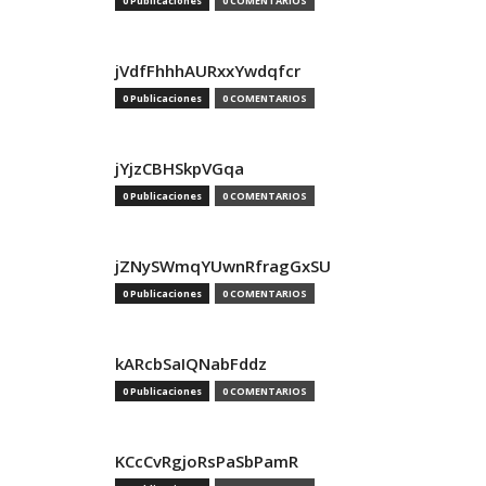
0 Publicaciones
0 COMENTARIOS
jVdfFhhhAURxxYwdqfcr
0 Publicaciones
0 COMENTARIOS
jYjzCBHSkpVGqa
0 Publicaciones
0 COMENTARIOS
jZNySWmqYUwnRfragGxSU
0 Publicaciones
0 COMENTARIOS
kARcbSaIQNabFddz
0 Publicaciones
0 COMENTARIOS
KCcCvRgjoRsPaSbPamR