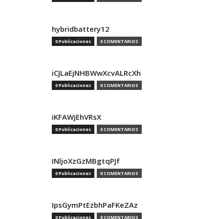
hybridbattery12
0 Publicaciones
0 COMENTARIOS
iCJLaEjNHBWwXcvALRcXh
0 Publicaciones
0 COMENTARIOS
iKFAWjEhVRsX
0 Publicaciones
0 COMENTARIOS
INljoXzGzMBgtqPJf
0 Publicaciones
0 COMENTARIOS
IpsGymPtEzbhPaFKeZAz
0 Publicaciones
0 COMENTARIOS