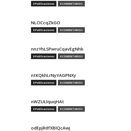
0 Publicaciones
0 COMENTARIOS
NLCICcqZkGO
0 Publicaciones
0 COMENTARIOS
nnzYhLSPwruCqavEgNhb
0 Publicaciones
0 COMENTARIOS
ntKQkhLrNyYAGPNXy
0 Publicaciones
0 COMENTARIOS
nWZULlquqHAt
0 Publicaciones
0 COMENTARIOS
odEpjRdfXBlQcAwj