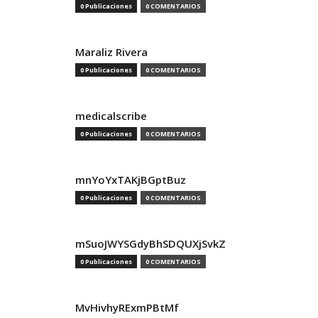
0 Publicaciones
0 COMENTARIOS
Maraliz Rivera
0 Publicaciones
0 COMENTARIOS
medicalscribe
0 Publicaciones
0 COMENTARIOS
mnYoYxTAKjBGptBuz
0 Publicaciones
0 COMENTARIOS
mSuoJWYSGdyBhSDQUXjSvkZ
0 Publicaciones
0 COMENTARIOS
MvHivhyRExmPBtMf