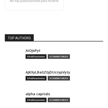
No hay publicaciones para mostrar
TOP AUTHORS
AiOJxPyt
0 Publicaciones
0 COMENTARIOS
AJKXyLBaSZGjDUcrypVyty
0 Publicaciones
0 COMENTARIOS
alpha capitals
0 Publicaciones
0 COMENTARIOS