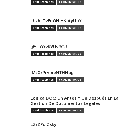
0 Publicaciones
0 COMENTARIOS
LhzhLTvFuOHIHKbtyUbY
0 Publicaciones
0 COMENTARIOS
ljFsIaYrvKVUvRCU
0 Publicaciones
0 COMENTARIOS
lMsXzPrvmeNTHHag
0 Publicaciones
0 COMENTARIOS
LogicalDOC: Un Antes Y Un Después En La
Gestión De Documentos Legales
0 Publicaciones
0 COMENTARIOS
LZrZPdlZxky