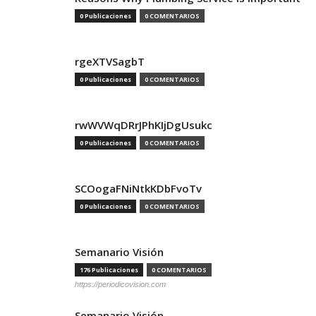
0 Publicaciones
0 COMENTARIOS
rgeXTVSagbT
0 Publicaciones
0 COMENTARIOS
rwWVWqDRrJPhKIjDgUsukc
0 Publicaciones
0 COMENTARIOS
SCOogaFNiNtkKDbFvoTv
0 Publicaciones
0 COMENTARIOS
Semanario Visión
176 Publicaciones
0 COMENTARIOS
https://periodicovision.com
Semanario Visión