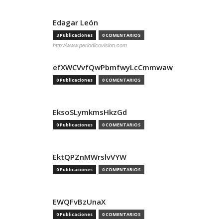
Edagar León
3 Publicaciones
0 COMENTARIOS
http://www.periodicovision.com
efXWCVvfQwPbmfwyLcCmmwaw
0 Publicaciones
0 COMENTARIOS
EksoSLymkmsHkzGd
0 Publicaciones
0 COMENTARIOS
EktQPZnMWrslvVYW
0 Publicaciones
0 COMENTARIOS
EWQFvBzUnaX
0 Publicaciones
0 COMENTARIOS