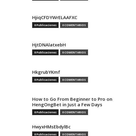
HjiqCFDYWrELAAFXC
0 Publicaciones
0 COMENTARIOS
HjtDNAlatxebH
0 Publicaciones
0 COMENTARIOS
HkgrubYKmf
0 Publicaciones
0 COMENTARIOS
How to Go From Beginner to Pro on
HengOngBet in Just a Few Days
0 Publicaciones
0 COMENTARIOS
HwyxHMsEbdylBc
0 Publicaciones
0 COMENTARIOS