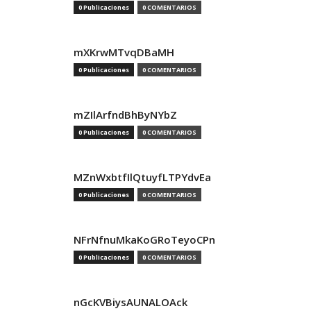
0 Publicaciones
0 COMENTARIOS
mXKrwMTvqDBaMH
0 Publicaciones
0 COMENTARIOS
mZIlArfndBhByNYbZ
0 Publicaciones
0 COMENTARIOS
MZnWxbtfIlQtuyfLTPYdvEa
0 Publicaciones
0 COMENTARIOS
NFrNfnuMkaKoGRoTeyoCPn
0 Publicaciones
0 COMENTARIOS
nGcKVBiysAUNALOAck