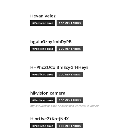
Hevan Velez
0 Publicaciones
0 COMENTARIOS
hgaluGzhyfmhDyPB
0 Publicaciones
0 COMENTARIOS
HHPhcZUColBmScyGrHHeyE
0 Publicaciones
0 COMENTARIOS
hikvision camera
0 Publicaciones
0 COMENTARIOS
https://www.acssllc.ae/hikvision-camera-in-dubai/
HinrUveZtKotJNdX
0 Publicaciones
0 COMENTARIOS