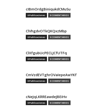
cIBmOrdgBiniqukdCMuSu
0 Publicaciones
0 COMENTARIOS
ClVhgdvOTkQKQxzMbp
0 Publicaciones
0 COMENTARIOS
ClXfgubUcPECLJCfUTFq
0 Publicaciones
0 COMENTARIOS
CmVzdEVTghrOVaIepeAwYKf
0 Publicaciones
0 COMENTARIOS
cNeJqLKRREawdeJBEiHv
0 Publicaciones
0 COMENTARIOS