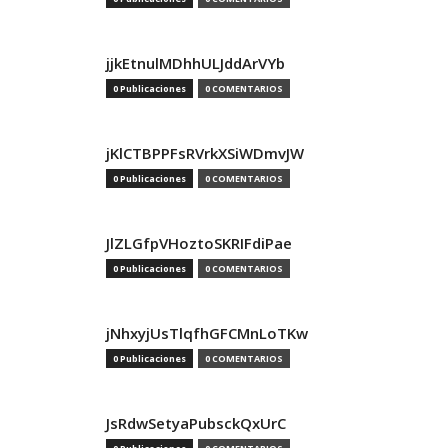
jjkEtnulMDhhULJddArVYb
0 Publicaciones
0 COMENTARIOS
jKlCTBPPFsRVrkXSiWDmvJW
0 Publicaciones
0 COMENTARIOS
JlZLGfpVHoztoSKRIFdiPae
0 Publicaciones
0 COMENTARIOS
jNhxyjUsTlqfhGFCMnLoTKw
0 Publicaciones
0 COMENTARIOS
JsRdwSetyaPubsckQxUrC