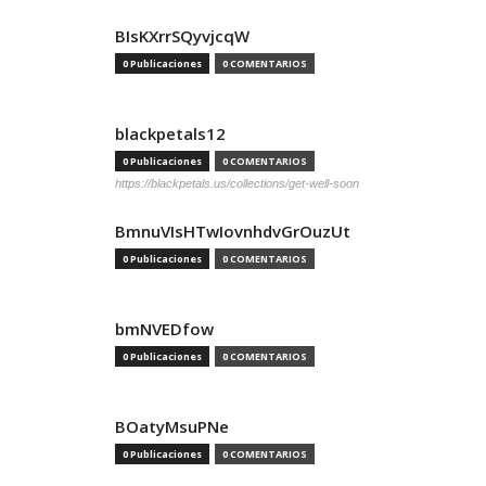
BIsKXrrSQyvjcqW
0 Publicaciones
0 COMENTARIOS
blackpetals12
0 Publicaciones
0 COMENTARIOS
https://blackpetals.us/collections/get-well-soon
BmnuVIsHTwIovnhdvGrOuzUt
0 Publicaciones
0 COMENTARIOS
bmNVEDfow
0 Publicaciones
0 COMENTARIOS
BOatyMsuPNe
0 Publicaciones
0 COMENTARIOS