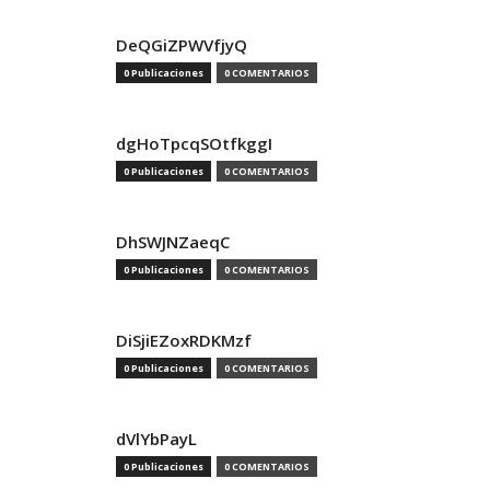
DeQGiZPWVfjyQ
0 Publicaciones
0 COMENTARIOS
dgHoTpcqSOtfkggI
0 Publicaciones
0 COMENTARIOS
DhSWJNZaeqC
0 Publicaciones
0 COMENTARIOS
DiSjiEZoxRDKMzf
0 Publicaciones
0 COMENTARIOS
dVlYbPayL
0 Publicaciones
0 COMENTARIOS