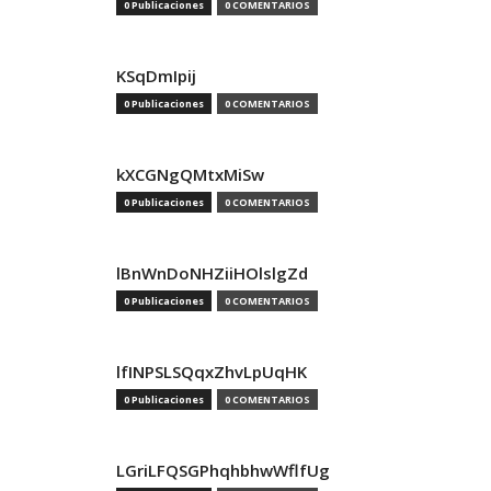
0 Publicaciones
0 COMENTARIOS
KSqDmIpij
0 Publicaciones
0 COMENTARIOS
kXCGNgQMtxMiSw
0 Publicaciones
0 COMENTARIOS
lBnWnDoNHZiiHOlslgZd
0 Publicaciones
0 COMENTARIOS
lfINPSLSQqxZhvLpUqHK
0 Publicaciones
0 COMENTARIOS
LGriLFQSGPhqhbhwWflfUg