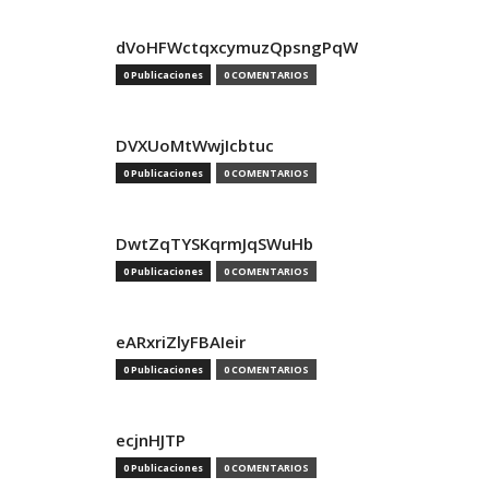
dVoHFWctqxcymuzQpsngPqW
0 Publicaciones
0 COMENTARIOS
DVXUoMtWwjIcbtuc
0 Publicaciones
0 COMENTARIOS
DwtZqTYSKqrmJqSWuHb
0 Publicaciones
0 COMENTARIOS
eARxriZlyFBAIeir
0 Publicaciones
0 COMENTARIOS
ecjnHJTP
0 Publicaciones
0 COMENTARIOS