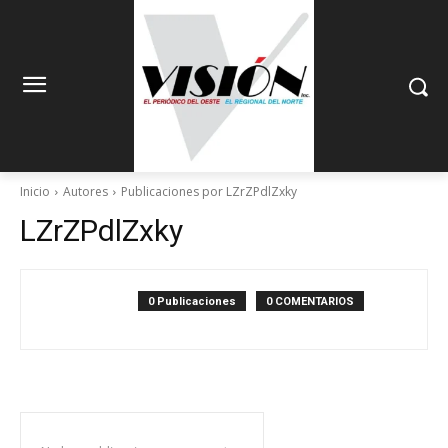
Inicio
Autores
Publicaciones por LZrZPdlZxky
LZrZPdlZxky
0 Publicaciones
0 COMENTARIOS