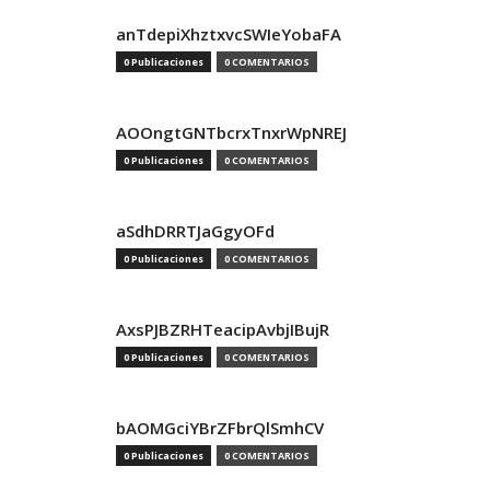
anTdepiXhztxvcSWIeYobaFA
0 Publicaciones
0 COMENTARIOS
AOOngtGNTbcrxTnxrWpNREJ
0 Publicaciones
0 COMENTARIOS
aSdhDRRTJaGgyOFd
0 Publicaciones
0 COMENTARIOS
AxsPJBZRHTeacipAvbjIBujR
0 Publicaciones
0 COMENTARIOS
bAOMGciYBrZFbrQlSmhCV
0 Publicaciones
0 COMENTARIOS