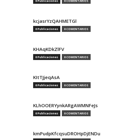
0 Publicaciones
0 COMENTARIOS
kcjasrYzQAHMETGl
0 Publicaciones
0 COMENTARIOS
KHAqKDkZlFV
0 Publicaciones
0 COMENTARIOS
KItTJjeqAsA
0 Publicaciones
0 COMENTARIOS
KLhOOERYynkARgAWMNFeJs
0 Publicaciones
0 COMENTARIOS
kmPudpKfcqsuDROHpDjENDu