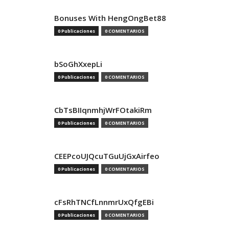
Bonuses With HengOngBet88
0 Publicaciones
0 COMENTARIOS
bSoGhXxepLi
0 Publicaciones
0 COMENTARIOS
CbTsBIIqnmhjWrFOtakiRm
0 Publicaciones
0 COMENTARIOS
CEEPcoUJQcuTGuUjGxAirfeo
0 Publicaciones
0 COMENTARIOS
cFsRhTNCfLnnmrUxQfgEBi
0 Publicaciones
0 COMENTARIOS