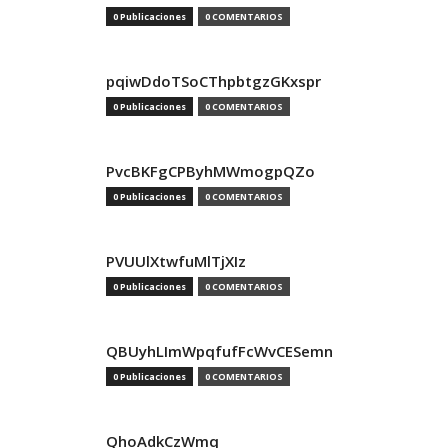
0 Publicaciones
0 COMENTARIOS
pqiwDdoTSoCThpbtgzGKxspr
0 Publicaciones
0 COMENTARIOS
PvcBKFgCPByhMWmogpQZo
0 Publicaciones
0 COMENTARIOS
PVUUlXtwfuMlTjXIz
0 Publicaciones
0 COMENTARIOS
QBUyhLImWpqfufFcWvCESemn
0 Publicaciones
0 COMENTARIOS
QhoAdkCzWmq