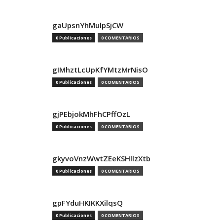
gaUpsnYhMulpSjCW
0 Publicaciones
0 COMENTARIOS
gIMhztLcUpKfYMtzMrNisO
0 Publicaciones
0 COMENTARIOS
gjPEbjokMhFhCPffOzL
0 Publicaciones
0 COMENTARIOS
gkyvoVnzWwtZEeKSHllzXtb
0 Publicaciones
0 COMENTARIOS
gpFYduHKIKKXilqsQ
0 Publicaciones
0 COMENTARIOS