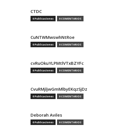
CTDC
0 Publicaciones
0 COMENTARIOS
CuNTWMwswhNtRoe
0 Publicaciones
0 COMENTARIOS
cvRuOkuYLPMtlVTxBZYFc
0 Publicaciones
0 COMENTARIOS
CvuRMjljwGmMlbyEKqzSjDz
0 Publicaciones
0 COMENTARIOS
Deborah Aviles
0 Publicaciones
0 COMENTARIOS