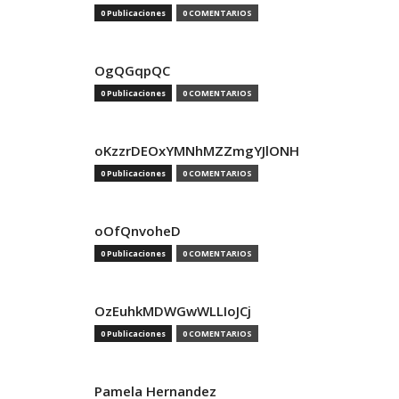
0 Publicaciones
0 COMENTARIOS
OgQGqpQC
0 Publicaciones
0 COMENTARIOS
oKzzrDEOxYMNhMZZmgYJlONH
0 Publicaciones
0 COMENTARIOS
oOfQnvoheD
0 Publicaciones
0 COMENTARIOS
OzEuhkMDWGwWLLIoJCj
0 Publicaciones
0 COMENTARIOS
Pamela Hernandez