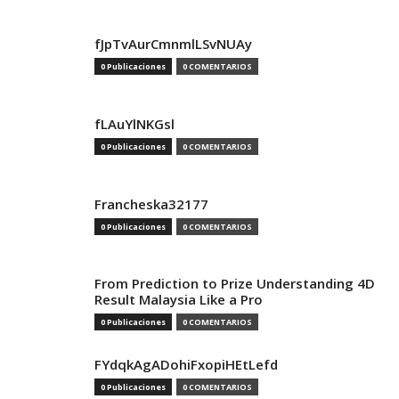
fJpTvAurCmnmlLSvNUAy
0 Publicaciones
0 COMENTARIOS
fLAuYlNKGsl
0 Publicaciones
0 COMENTARIOS
Francheska32177
0 Publicaciones
0 COMENTARIOS
From Prediction to Prize Understanding 4D
Result Malaysia Like a Pro
0 Publicaciones
0 COMENTARIOS
FYdqkAgADohiFxopiHEtLefd
0 Publicaciones
0 COMENTARIOS