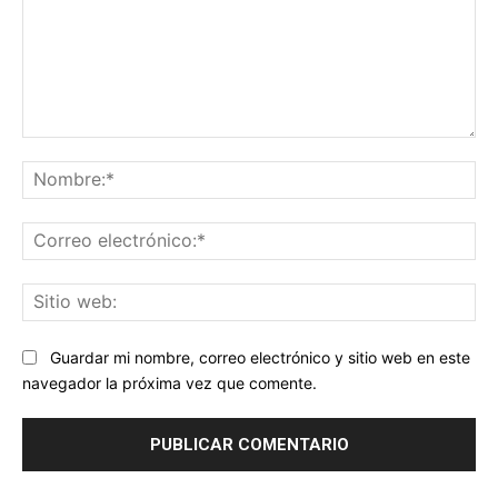
Comentario:
No
Co
ele
Sit
we
Guardar mi nombre, correo electrónico y sitio web en este
navegador la próxima vez que comente.