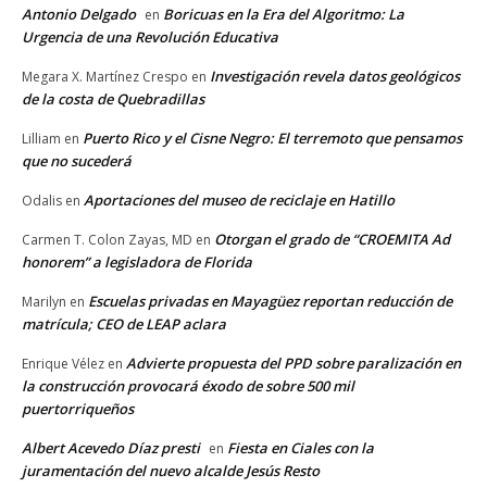
Antonio Delgado
Boricuas en la Era del Algoritmo: La
en
Urgencia de una Revolución Educativa
Investigación revela datos geológicos
Megara X. Martínez Crespo
en
de la costa de Quebradillas
Puerto Rico y el Cisne Negro: El terremoto que pensamos
Lilliam
en
que no sucederá
Aportaciones del museo de reciclaje en Hatillo
Odalis
en
Otorgan el grado de “CROEMITA Ad
Carmen T. Colon Zayas, MD
en
honorem” a legisladora de Florida
Escuelas privadas en Mayagüez reportan reducción de
Marilyn
en
matrícula; CEO de LEAP aclara
Advierte propuesta del PPD sobre paralización en
Enrique Vélez
en
la construcción provocará éxodo de sobre 500 mil
puertorriqueños
Albert Acevedo Díaz presti
Fiesta en Ciales con la
en
juramentación del nuevo alcalde Jesús Resto