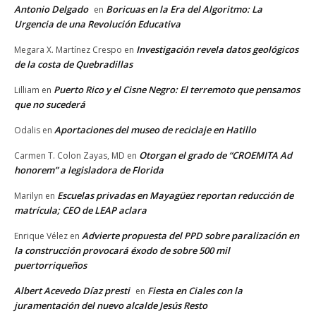
Antonio Delgado
Boricuas en la Era del Algoritmo: La
en
Urgencia de una Revolución Educativa
Investigación revela datos geológicos
Megara X. Martínez Crespo
en
de la costa de Quebradillas
Puerto Rico y el Cisne Negro: El terremoto que pensamos
Lilliam
en
que no sucederá
Aportaciones del museo de reciclaje en Hatillo
Odalis
en
Otorgan el grado de “CROEMITA Ad
Carmen T. Colon Zayas, MD
en
honorem” a legisladora de Florida
Escuelas privadas en Mayagüez reportan reducción de
Marilyn
en
matrícula; CEO de LEAP aclara
Advierte propuesta del PPD sobre paralización en
Enrique Vélez
en
la construcción provocará éxodo de sobre 500 mil
puertorriqueños
Albert Acevedo Díaz presti
Fiesta en Ciales con la
en
juramentación del nuevo alcalde Jesús Resto