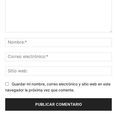
Comentario:
No
Co
ele
Sit
we
Guardar mi nombre, correo electrónico y sitio web en este
navegador la próxima vez que comente.