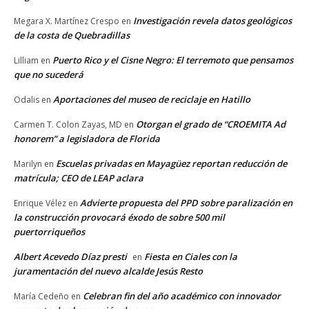
Investigación revela datos geológicos
Megara X. Martínez Crespo
en
de la costa de Quebradillas
Puerto Rico y el Cisne Negro: El terremoto que pensamos
Lilliam
en
que no sucederá
Aportaciones del museo de reciclaje en Hatillo
Odalis
en
Otorgan el grado de “CROEMITA Ad
Carmen T. Colon Zayas, MD
en
honorem” a legisladora de Florida
Escuelas privadas en Mayagüez reportan reducción de
Marilyn
en
matrícula; CEO de LEAP aclara
Advierte propuesta del PPD sobre paralización en
Enrique Vélez
en
la construcción provocará éxodo de sobre 500 mil
puertorriqueños
Albert Acevedo Díaz presti
Fiesta en Ciales con la
en
juramentación del nuevo alcalde Jesús Resto
Celebran fin del año académico con innovador
María Cedeño
en