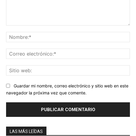
Comentario:
No
Co
ele
Sit
we
Guardar mi nombre, correo electrónico y sitio web en este
navegador la próxima vez que comente.
LAS MÁS LEÍDAS