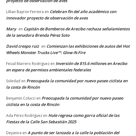
proyecto de observación de aves
Celebran fin del año académico con
Lillian Bayron Ferreira
en
innovador proyecto de observación de aves
Mary
Capitán de Bomberos de Arecibo rechaza señalamientos
en
de la senadora Brenda Pérez Soto
David crespo ruiz
Comienzan las exhibiciones de autos del Hot
en
Wheels Monster Trucks Live™: Glow-N-Fire
Inversión de $15.6 millones en Arecibo
Feizal Marrero Rodriguez
en
en espera de permisos ambientales federales
Preocupada la comunidad por nuevo paseo ciclista en
Soledad
en
la costa de Rincón
Preocupada la comunidad por nuevo paseo
Benjamin Colucci
en
ciclista en la costa de Rincón
Hule regresa como gorra oficial de las
Ada Pérez Rodríguez
en
Fiestas de la Calle San Sebastián 2025
A punto de ser lanzada a la calle la población del
Deyanira
en