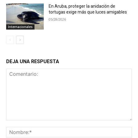
En Aruba, proteger la anidación de
tortugas exige más que luces amigables
05/28/2026
Internacionales
DEJA UNA RESPUESTA
Comentario:
No