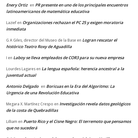
Enery Ortiz
PR presente en uno de los principales encuentros
en
latinoamericanos de matemática educativa
Organizaciones rechazan el PC 25 y exigen moratoria
Lazief
en
inmediata
Logran rescatar el
G A Giles, director del Museo de la Base
en
histórico Teatro Roxy de Aguadilla
Laboy se lleva empleados de COR3 para su nueva empresa
I
en
La lengua española: herencia ancestral a la
Lourdes Lagares
en
juventud actual
Antonio Delgado
Boricuas en la Era del Algoritmo: La
en
Urgencia de una Revolución Educativa
Investigación revela datos geológicos
Megara X. Martínez Crespo
en
de la costa de Quebradillas
Puerto Rico y el Cisne Negro: El terremoto que pensamos
Lilliam
en
que no sucederá