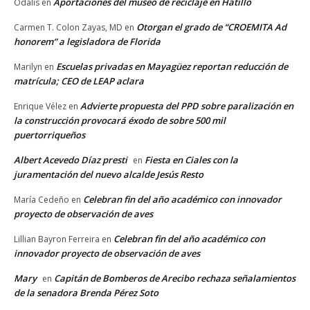
Aportaciones del museo de reciclaje en Hatillo
Odalis
en
Otorgan el grado de “CROEMITA Ad
Carmen T. Colon Zayas, MD
en
honorem” a legisladora de Florida
Escuelas privadas en Mayagüez reportan reducción de
Marilyn
en
matrícula; CEO de LEAP aclara
Advierte propuesta del PPD sobre paralización en
Enrique Vélez
en
la construcción provocará éxodo de sobre 500 mil
puertorriqueños
Albert Acevedo Díaz presti
Fiesta en Ciales con la
en
juramentación del nuevo alcalde Jesús Resto
Celebran fin del año académico con innovador
María Cedeño
en
proyecto de observación de aves
Celebran fin del año académico con
Lillian Bayron Ferreira
en
innovador proyecto de observación de aves
Mary
Capitán de Bomberos de Arecibo rechaza señalamientos
en
de la senadora Brenda Pérez Soto