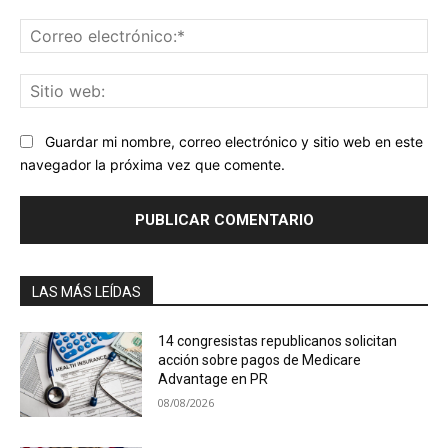
Co
ele
Sit
we
Guardar mi nombre, correo electrónico y sitio web en este
navegador la próxima vez que comente.
LAS MÁS LEÍDAS
14 congresistas republicanos solicitan
acción sobre pagos de Medicare
Advantage en PR
08/08/2026