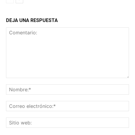
DEJA UNA RESPUESTA
Comentario:
No
Co
ele
Sit
we