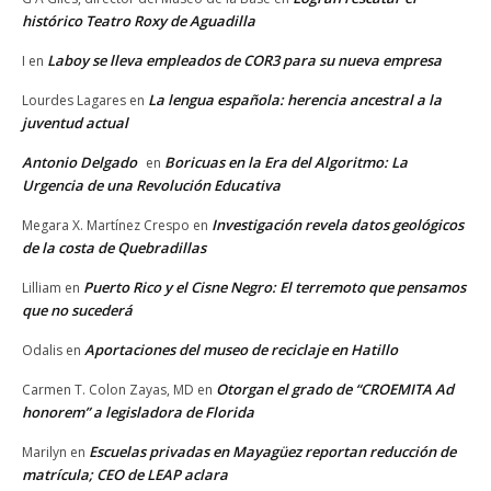
histórico Teatro Roxy de Aguadilla
Laboy se lleva empleados de COR3 para su nueva empresa
I
en
La lengua española: herencia ancestral a la
Lourdes Lagares
en
juventud actual
Antonio Delgado
Boricuas en la Era del Algoritmo: La
en
Urgencia de una Revolución Educativa
Investigación revela datos geológicos
Megara X. Martínez Crespo
en
de la costa de Quebradillas
Puerto Rico y el Cisne Negro: El terremoto que pensamos
Lilliam
en
que no sucederá
Aportaciones del museo de reciclaje en Hatillo
Odalis
en
Otorgan el grado de “CROEMITA Ad
Carmen T. Colon Zayas, MD
en
honorem” a legisladora de Florida
Escuelas privadas en Mayagüez reportan reducción de
Marilyn
en
matrícula; CEO de LEAP aclara