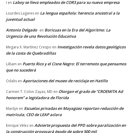
Laboy se lleva empleados de COR3 para su nueva empresa
I
en
La lengua española: herencia ancestral a la
Lourdes Lagares
en
juventud actual
Antonio Delgado
Boricuas en la Era del Algoritmo: La
en
Urgencia de una Revolución Educativa
Investigación revela datos geológicos
Megara X. Martínez Crespo
en
de la costa de Quebradillas
Puerto Rico y el Cisne Negro: El terremoto que pensamos
Lilliam
en
que no sucederá
Aportaciones del museo de reciclaje en Hatillo
Odalis
en
Otorgan el grado de “CROEMITA Ad
Carmen T. Colon Zayas, MD
en
honorem” a legisladora de Florida
Escuelas privadas en Mayagüez reportan reducción de
Marilyn
en
matrícula; CEO de LEAP aclara
Advierte propuesta del PPD sobre paralización en
Enrique Vélez
en
la construcción provocará éxodo de sobre 500 mil