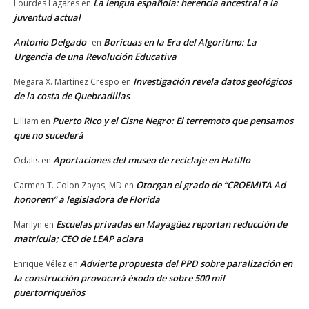
La lengua española: herencia ancestral a la
Lourdes Lagares
en
juventud actual
Antonio Delgado
Boricuas en la Era del Algoritmo: La
en
Urgencia de una Revolución Educativa
Investigación revela datos geológicos
Megara X. Martínez Crespo
en
de la costa de Quebradillas
Puerto Rico y el Cisne Negro: El terremoto que pensamos
Lilliam
en
que no sucederá
Aportaciones del museo de reciclaje en Hatillo
Odalis
en
Otorgan el grado de “CROEMITA Ad
Carmen T. Colon Zayas, MD
en
honorem” a legisladora de Florida
Escuelas privadas en Mayagüez reportan reducción de
Marilyn
en
matrícula; CEO de LEAP aclara
Advierte propuesta del PPD sobre paralización en
Enrique Vélez
en
la construcción provocará éxodo de sobre 500 mil
puertorriqueños