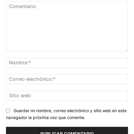
Comentario:
No
Co
ele
Sit
we
Guardar mi nombre, correo electrónico y sitio web en este
navegador la próxima vez que comente.