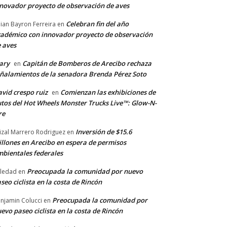
novador proyecto de observación de aves
Celebran fin del año
llian Bayron Ferreira
en
adémico con innovador proyecto de observación
 aves
ary
Capitán de Bomberos de Arecibo rechaza
en
ñalamientos de la senadora Brenda Pérez Soto
vid crespo ruiz
Comienzan las exhibiciones de
en
tos del Hot Wheels Monster Trucks Live™: Glow-N-
re
Inversión de $15.6
izal Marrero Rodriguez
en
llones en Arecibo en espera de permisos
bientales federales
Preocupada la comunidad por nuevo
ledad
en
seo ciclista en la costa de Rincón
Preocupada la comunidad por
njamin Colucci
en
evo paseo ciclista en la costa de Rincón