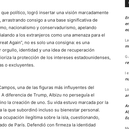
e político, logró insertar una visión marcadamente
En
, arrastrando consigo a una base significativa de
en
smo, nacionalismo y conservadurismo, apelando
ed
ñalando a los extranjeros como una amenaza para el
La
eat Again”, no es solo una consigna: es una
mo
orgullo, identidad y una idea de recuperación
G 
rioriza la protección de los intereses estadounidenses,
re
das o excluyentes.
I
e
n
Campos, una de las figuras más influyentes del
Lo
 A diferencia de Trump, Albizu no perseguía el
an
ino la creación de uno. Su vida estuvo marcada por la
An
a la que subordinó incluso su bienestar personal.
Al
ocupación ilegítima sobre la isla, cuestionando,
Ed
tado de París. Defendió con firmeza la identidad
Me