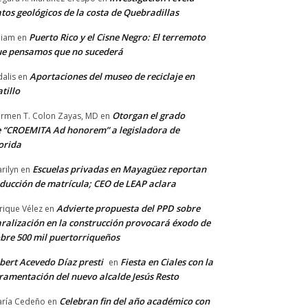
tos geológicos de la costa de Quebradillas
Puerto Rico y el Cisne Negro: El terremoto
lliam
en
e pensamos que no sucederá
Aportaciones del museo de reciclaje en
alis
en
tillo
Otorgan el grado
rmen T. Colon Zayas, MD
en
 “CROEMITA Ad honorem” a legisladora de
orida
Escuelas privadas en Mayagüez reportan
rilyn
en
ducción de matrícula; CEO de LEAP aclara
Advierte propuesta del PPD sobre
rique Vélez
en
ralización en la construcción provocará éxodo de
bre 500 mil puertorriqueños
bert Acevedo Díaz presti
Fiesta en Ciales con la
en
ramentación del nuevo alcalde Jesús Resto
Celebran fin del año académico con
ría Cedeño
en