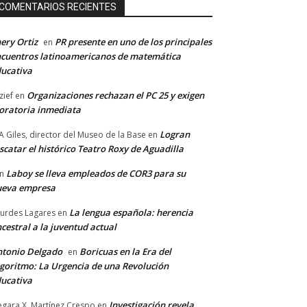
COMENTARIOS RECIENTES
ery Ortiz
PR presente en uno de los principales
en
cuentros latinoamericanos de matemática
ucativa
Organizaciones rechazan el PC 25 y exigen
zief
en
ratoria inmediata
Logran
A Giles, director del Museo de la Base
en
scatar el histórico Teatro Roxy de Aguadilla
Laboy se lleva empleados de COR3 para su
n
ueva empresa
La lengua española: herencia
urdes Lagares
en
cestral a la juventud actual
tonio Delgado
Boricuas en la Era del
en
goritmo: La Urgencia de una Revolución
ucativa
Investigación revela
gara X. Martínez Crespo
en