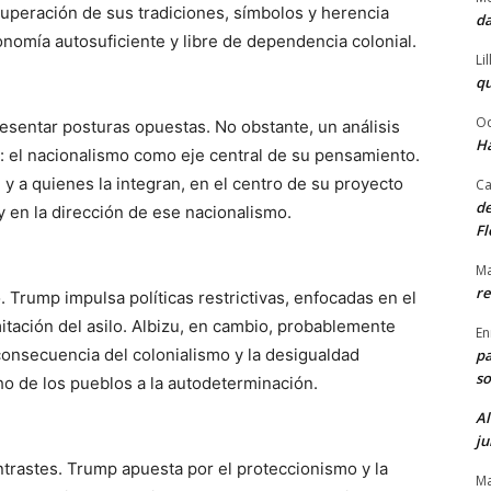
cuperación de sus tradiciones, símbolos y herencia
da
nomía autosuficiente y libre de dependencia colonial.
Li
qu
Od
esentar posturas opuestas. No obstante, un análisis
Ha
: el nacionalismo como eje central de su pensamiento.
y a quienes la integran, en el centro de su proyecto
Ca
de
 y en la dirección de ese nacionalismo.
Fl
Ma
re
 Trump impulsa políticas restrictivas, enfocadas en el
imitación del asilo. Albizu, en cambio, probablemente
En
consecuencia del colonialismo y la desigualdad
pa
so
ho de los pueblos a la autodeterminación.
Al
ju
rastes. Trump apuesta por el proteccionismo y la
Ma