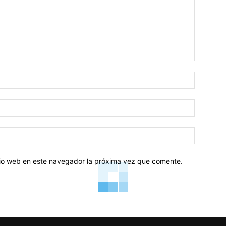
Nombre:
Correo
electróni
Sitio
web:
itio web en este navegador la próxima vez que comente.