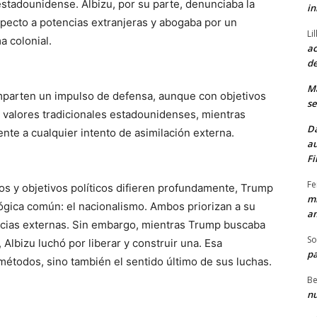
stadounidense. Albizu, por su parte, denunciaba la
in
ecto a potencias extranjeras y abogaba por un
Li
a colonial.
ac
de
M
omparten un impulso de defensa, aunque con objetivos
se
a valores tradicionales estadounidenses, mientras
Da
ente a cualquier intento de asimilación externa.
au
Fi
Fe
cos y objetivos políticos difieren profundamente, Trump
mi
gica común: el nacionalismo. Ambos priorizan a su
am
ncias externas. Sin embargo, mientras Trump buscaba
So
 Albizu luchó por liberar y construir una. Esa
pa
métodos, sino también el sentido último de sus luchas.
Be
nu