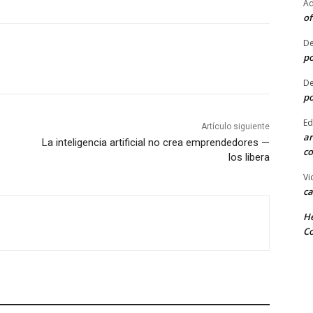
Ad
of
De
po
De
po
Ed
Artículo siguiente
ar
La inteligencia artificial no crea emprendedores —
co
los libera
Vi
ca
He
Co