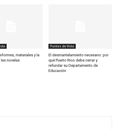
ista
Puntos de Vista
iformes, materiales y la
El desmantelamiento necesario: por
 las novelas
qué Puerto Rico debe cerrar y
refundar su Departamento de
Educación