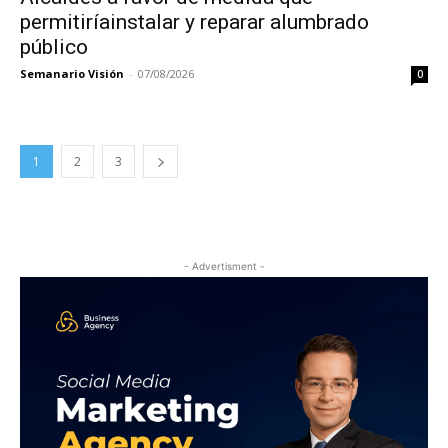
permitiríainstalar y reparar alumbrado
público
Semanario Visión
-
07/08/2026
0
1
2
3
- Advertisment -