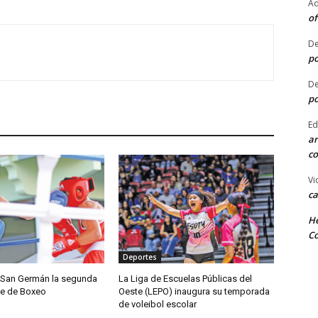
Ad
of
De
po
De
po
Ed
ar
co
Vi
ca
He
Co
Deportes
 San Germán la segunda
La Liga de Escuelas Públicas del
e de Boxeo
Oeste (LEPO) inaugura su temporada
de voleibol escolar