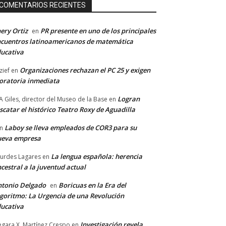
COMENTARIOS RECIENTES
ery Ortiz
PR presente en uno de los principales
en
cuentros latinoamericanos de matemática
ucativa
Organizaciones rechazan el PC 25 y exigen
zief
en
ratoria inmediata
Logran
A Giles, director del Museo de la Base
en
scatar el histórico Teatro Roxy de Aguadilla
Laboy se lleva empleados de COR3 para su
n
ueva empresa
La lengua española: herencia
urdes Lagares
en
cestral a la juventud actual
tonio Delgado
Boricuas en la Era del
en
goritmo: La Urgencia de una Revolución
ucativa
Investigación revela
gara X. Martínez Crespo
en