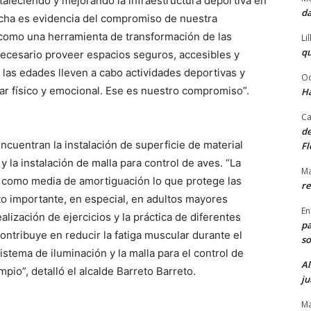
taleciendo y mejorando la infraestructura deportiva en
da
ncha es evidencia del compromiso de nuestra
 como una herramienta de transformación de las
Li
qu
necesario proveer espacios seguros, accesibles y
las edades lleven a cabo actividades deportivas y
Od
tar físico y emocional. Ese es nuestro compromiso”.
Ha
Ca
de
encuentran la instalación de superficie de material
Fl
y la instalación de malla para control de aves. “La
Ma
ye como media de amortiguación lo que protege las
re
to importante, en especial, en adultos mayores
En
alización de ejercicios y la práctica de diferentes
pa
contribuye en reducir la fatiga muscular durante el
so
 sistema de iluminación y la malla para el control de
Al
pio”, detalló el alcalde Barreto Barreto.
ju
Ma