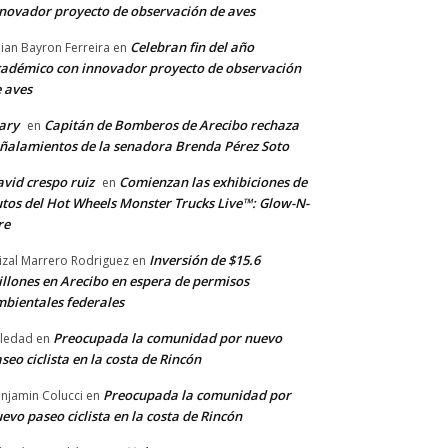
novador proyecto de observación de aves
Celebran fin del año
llian Bayron Ferreira
en
adémico con innovador proyecto de observación
 aves
ary
Capitán de Bomberos de Arecibo rechaza
en
ñalamientos de la senadora Brenda Pérez Soto
vid crespo ruiz
Comienzan las exhibiciones de
en
tos del Hot Wheels Monster Trucks Live™: Glow-N-
re
Inversión de $15.6
izal Marrero Rodriguez
en
llones en Arecibo en espera de permisos
bientales federales
Preocupada la comunidad por nuevo
ledad
en
seo ciclista en la costa de Rincón
Preocupada la comunidad por
njamin Colucci
en
evo paseo ciclista en la costa de Rincón