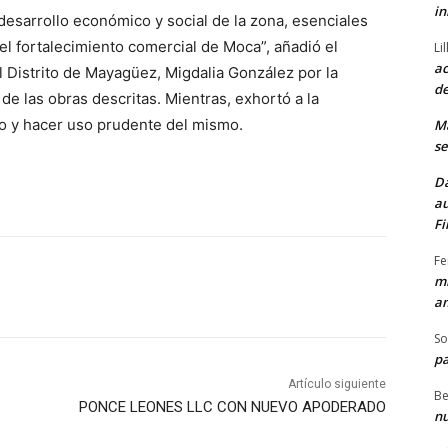
in
desarrollo económico y social de la zona, esenciales
el fortalecimiento comercial de Moca”, añadió el
Li
ac
l Distrito de Mayagüez, Migdalia González por la
de
 de las obras descritas. Mientras, exhortó a la
io y hacer uso prudente del mismo.
M
se
Da
au
Fi
Fe
mi
am
So
pa
Artículo siguiente
Be
PONCE LEONES LLC CON NUEVO APODERADO
nu