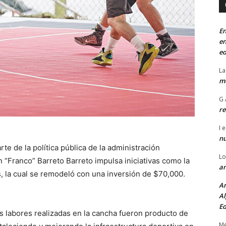
En
en
ed
La
mo
G 
re
I
e
n
rte de la política pública de la administración
Lo
ín “Franco” Barreto Barreto impulsa iniciativas como la
an
 la cual se remodeló con una inversión de $70,000.
An
Al
Ed
as labores realizadas en la cancha fueron producto de
Me