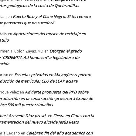
tos geológicos de la costa de Quebradillas
Puerto Rico y el Cisne Negro: El terremoto
lliam
en
e pensamos que no sucederá
Aportaciones del museo de reciclaje en
alis
en
tillo
Otorgan el grado
rmen T. Colon Zayas, MD
en
 “CROEMITA Ad honorem” a legisladora de
orida
Escuelas privadas en Mayagüez reportan
rilyn
en
ducción de matrícula; CEO de LEAP aclara
Advierte propuesta del PPD sobre
rique Vélez
en
ralización en la construcción provocará éxodo de
bre 500 mil puertorriqueños
bert Acevedo Díaz presti
Fiesta en Ciales con la
en
ramentación del nuevo alcalde Jesús Resto
Celebran fin del año académico con
ría Cedeño
en