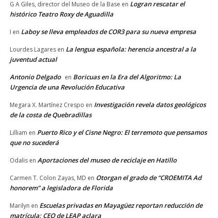
Logran rescatar el
G A Giles, director del Museo de la Base
en
histórico Teatro Roxy de Aguadilla
Laboy se lleva empleados de COR3 para su nueva empresa
I
en
La lengua española: herencia ancestral a la
Lourdes Lagares
en
juventud actual
Antonio Delgado
Boricuas en la Era del Algoritmo: La
en
Urgencia de una Revolución Educativa
Investigación revela datos geológicos
Megara X. Martínez Crespo
en
de la costa de Quebradillas
Puerto Rico y el Cisne Negro: El terremoto que pensamos
Lilliam
en
que no sucederá
Aportaciones del museo de reciclaje en Hatillo
Odalis
en
Otorgan el grado de “CROEMITA Ad
Carmen T. Colon Zayas, MD
en
honorem” a legisladora de Florida
Escuelas privadas en Mayagüez reportan reducción de
Marilyn
en
matrícula; CEO de LEAP aclara