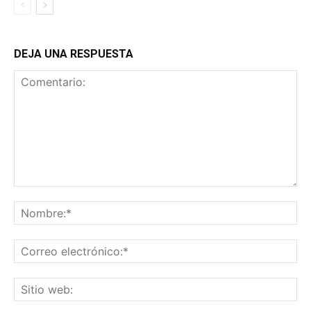
DEJA UNA RESPUESTA
Comentario:
No
Co
ele
Sit
we