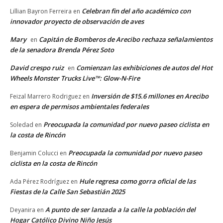
Celebran fin del año académico con
Lillian Bayron Ferreira
en
innovador proyecto de observación de aves
Mary
Capitán de Bomberos de Arecibo rechaza señalamientos
en
de la senadora Brenda Pérez Soto
David crespo ruiz
Comienzan las exhibiciones de autos del Hot
en
Wheels Monster Trucks Live™: Glow-N-Fire
Inversión de $15.6 millones en Arecibo
Feizal Marrero Rodriguez
en
en espera de permisos ambientales federales
Preocupada la comunidad por nuevo paseo ciclista en
Soledad
en
la costa de Rincón
Preocupada la comunidad por nuevo paseo
Benjamin Colucci
en
ciclista en la costa de Rincón
Hule regresa como gorra oficial de las
Ada Pérez Rodríguez
en
Fiestas de la Calle San Sebastián 2025
A punto de ser lanzada a la calle la población del
Deyanira
en
Hogar Católico Divino Niño Jesús