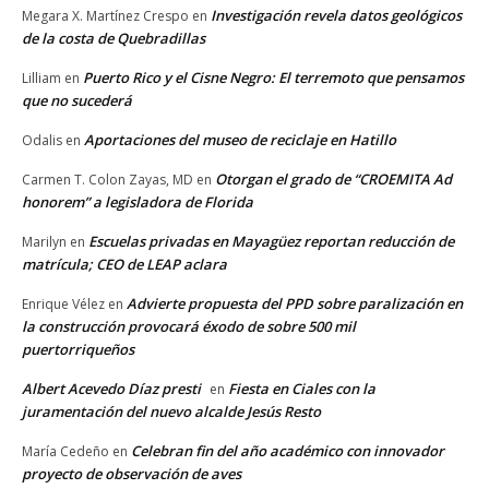
Investigación revela datos geológicos
Megara X. Martínez Crespo
en
de la costa de Quebradillas
Puerto Rico y el Cisne Negro: El terremoto que pensamos
Lilliam
en
que no sucederá
Aportaciones del museo de reciclaje en Hatillo
Odalis
en
Otorgan el grado de “CROEMITA Ad
Carmen T. Colon Zayas, MD
en
honorem” a legisladora de Florida
Escuelas privadas en Mayagüez reportan reducción de
Marilyn
en
matrícula; CEO de LEAP aclara
Advierte propuesta del PPD sobre paralización en
Enrique Vélez
en
la construcción provocará éxodo de sobre 500 mil
puertorriqueños
Albert Acevedo Díaz presti
Fiesta en Ciales con la
en
juramentación del nuevo alcalde Jesús Resto
Celebran fin del año académico con innovador
María Cedeño
en
proyecto de observación de aves