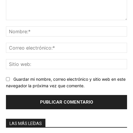
Comentario:
No
Co
ele
Sit
we
Guardar mi nombre, correo electrónico y sitio web en este
navegador la próxima vez que comente.
LAS MÁS LEÍDAS