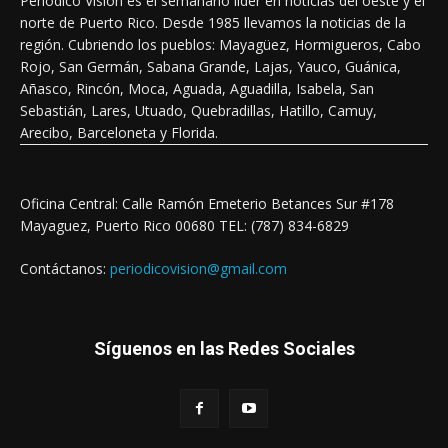
Periódico Visión es el semanario líder en noticias del oeste y el
norte de Puerto Rico. Desde 1985 llevamos la noticias de la
región. Cubriendo los pueblos: Mayagüez, Hormigueros, Cabo
Rojo, San Germán, Sabana Grande, Lajas, Yauco, Guánica,
Añasco, Rincón, Moca, Aguada, Aguadilla, Isabela, San
Sebastián, Lares, Utuado, Quebradillas, Hatillo, Camuy,
Arecibo, Barceloneta y Florida.
Oficina Central: Calle Ramón Emeterio Betances Sur #178
Mayaguez, Puerto Rico 00680 TEL: (787) 834-6829
Contáctanos:
periodicovision@gmail.com
Síguenos en las Redes Sociales