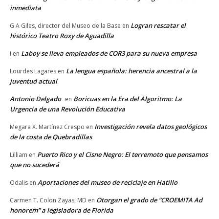
inmediata
Logran rescatar el
G A Giles, director del Museo de la Base
en
histórico Teatro Roxy de Aguadilla
Laboy se lleva empleados de COR3 para su nueva empresa
I
en
La lengua española: herencia ancestral a la
Lourdes Lagares
en
juventud actual
Antonio Delgado
Boricuas en la Era del Algoritmo: La
en
Urgencia de una Revolución Educativa
Investigación revela datos geológicos
Megara X. Martínez Crespo
en
de la costa de Quebradillas
Puerto Rico y el Cisne Negro: El terremoto que pensamos
Lilliam
en
que no sucederá
Aportaciones del museo de reciclaje en Hatillo
Odalis
en
Otorgan el grado de “CROEMITA Ad
Carmen T. Colon Zayas, MD
en
honorem” a legisladora de Florida