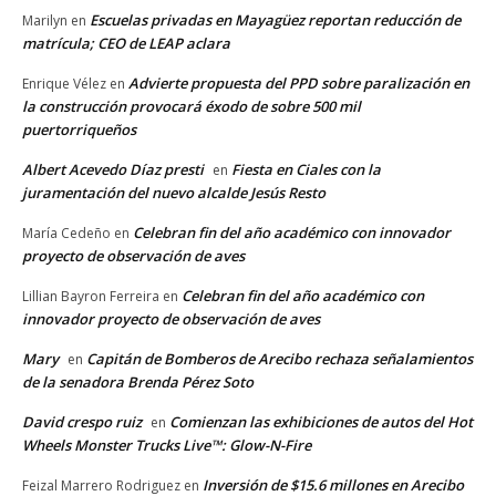
Escuelas privadas en Mayagüez reportan reducción de
Marilyn
en
matrícula; CEO de LEAP aclara
Advierte propuesta del PPD sobre paralización en
Enrique Vélez
en
la construcción provocará éxodo de sobre 500 mil
puertorriqueños
Albert Acevedo Díaz presti
Fiesta en Ciales con la
en
juramentación del nuevo alcalde Jesús Resto
Celebran fin del año académico con innovador
María Cedeño
en
proyecto de observación de aves
Celebran fin del año académico con
Lillian Bayron Ferreira
en
innovador proyecto de observación de aves
Mary
Capitán de Bomberos de Arecibo rechaza señalamientos
en
de la senadora Brenda Pérez Soto
David crespo ruiz
Comienzan las exhibiciones de autos del Hot
en
Wheels Monster Trucks Live™: Glow-N-Fire
Inversión de $15.6 millones en Arecibo
Feizal Marrero Rodriguez
en