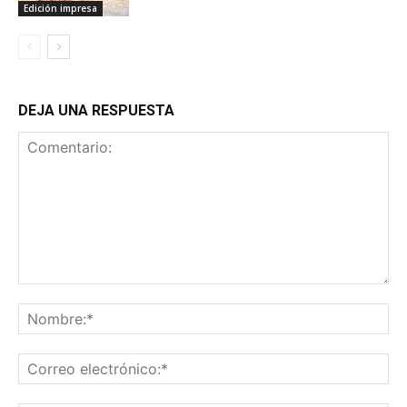
Edición impresa
DEJA UNA RESPUESTA
Comentario:
No
Co
ele