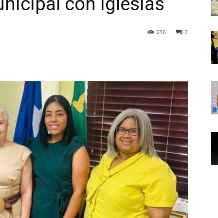
nicipal con iglesias
236
0