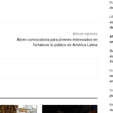
Ma
in
Li
ac
de
Artículo siguiente
M
Abren convocatoria para jóvenes interesados en
se
fortalecer lo público en América Latina
Da
au
Fi
Fe
mi
am
So
pa
Be
nu