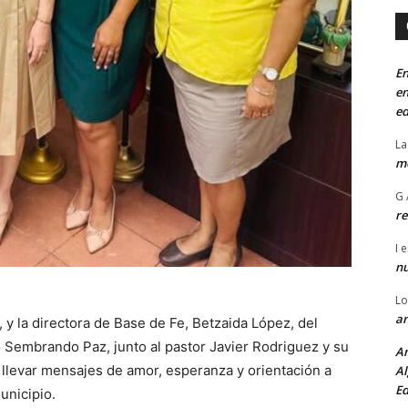
En
en
ed
La
mo
G 
re
I
e
n
Lo
an
, y la directora de Base de Fe, Betzaida López, del
o Sembrando Paz, junto al pastor Javier Rodriguez y su
An
ra llevar mensajes de amor, esperanza y orientación a
Al
Ed
nicipio.