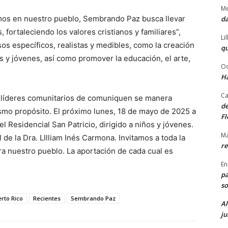
Me
ivimos en nuestro pueblo, Sembrando Paz busca llevar
da
fortaleciendo los valores cristianos y familiares”,
Li
sos específicos, realistas y medibles, como la creación
qu
 y jóvenes, así como promover la educación, el arte,
Od
Ha
Ca
s y líderes comunitarios de comuniquen se manera
de
ismo propósito. El próximo lunes, 18 de mayo de 2025 a
Fl
el Residencial San Patricio, dirigido a niños y jóvenes.
Ma
de la Dra. LIlliam Inés Carmona. Invitamos a toda la
re
ra nuestro pueblo. La aportación de cada cual es
En
pa
so
rto Rico
Recientes
Sembrando Paz
Al
ju