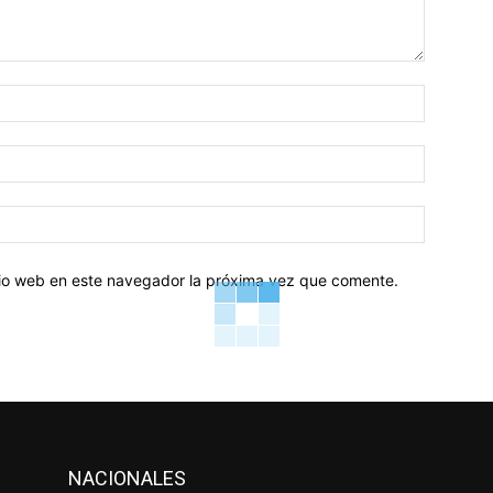
Nombre:
Correo
electróni
Sitio
web:
itio web en este navegador la próxima vez que comente.
NACIONALES