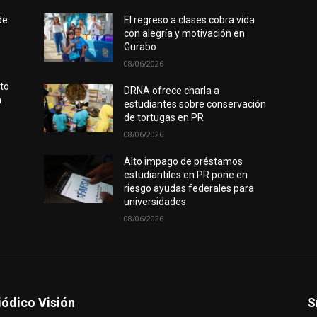
de
El regreso a clases cobra vida
con alegría y motivación en
Gurabo
08/06/2026
rto
DRNA ofrece charla a
n
estudiantes sobre conservación
de tortugas en PR
08/06/2026
Alto impago de préstamos
estudiantiles en PR pone en
riesgo ayudas federales para
universidades
08/06/2026
iódico Visión
S