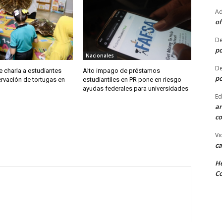
Ad
of
De
po
Nacionales
De
 charla a estudiantes
Alto impago de préstamos
po
rvación de tortugas en
estudiantiles en PR pone en riesgo
ayudas federales para universidades
Ed
ar
co
Vi
ca
He
Co