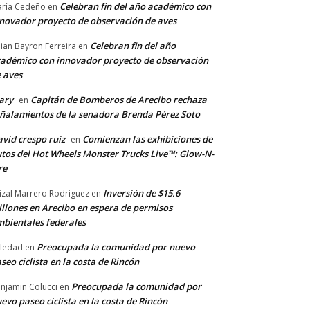
Celebran fin del año académico con
ría Cedeño
en
novador proyecto de observación de aves
Celebran fin del año
llian Bayron Ferreira
en
adémico con innovador proyecto de observación
 aves
ary
Capitán de Bomberos de Arecibo rechaza
en
ñalamientos de la senadora Brenda Pérez Soto
vid crespo ruiz
Comienzan las exhibiciones de
en
tos del Hot Wheels Monster Trucks Live™: Glow-N-
re
Inversión de $15.6
izal Marrero Rodriguez
en
llones en Arecibo en espera de permisos
bientales federales
Preocupada la comunidad por nuevo
ledad
en
seo ciclista en la costa de Rincón
Preocupada la comunidad por
njamin Colucci
en
evo paseo ciclista en la costa de Rincón