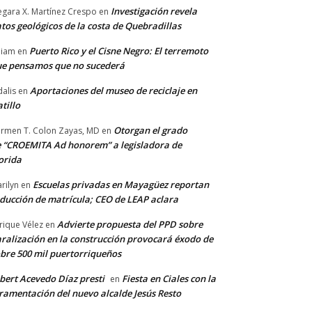
Investigación revela
gara X. Martínez Crespo
en
tos geológicos de la costa de Quebradillas
Puerto Rico y el Cisne Negro: El terremoto
lliam
en
e pensamos que no sucederá
Aportaciones del museo de reciclaje en
alis
en
tillo
Otorgan el grado
rmen T. Colon Zayas, MD
en
 “CROEMITA Ad honorem” a legisladora de
orida
Escuelas privadas en Mayagüez reportan
rilyn
en
ducción de matrícula; CEO de LEAP aclara
Advierte propuesta del PPD sobre
rique Vélez
en
ralización en la construcción provocará éxodo de
bre 500 mil puertorriqueños
bert Acevedo Díaz presti
Fiesta en Ciales con la
en
ramentación del nuevo alcalde Jesús Resto