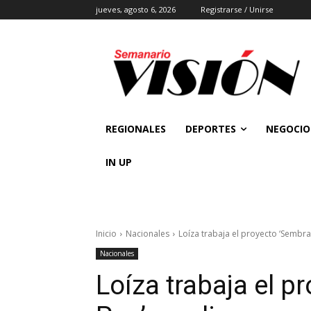
jueves, agosto 6, 2026
Registrarse / Unirse
REGIONALES
DEPORTES
NEGOCIO
IN UP
Inicio
Nacionales
Loíza trabaja el proyecto ‘Sembra
Nacionales
Loíza trabaja el 