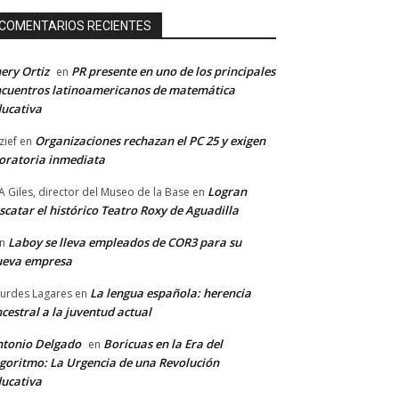
COMENTARIOS RECIENTES
ery Ortiz
PR presente en uno de los principales
en
cuentros latinoamericanos de matemática
ucativa
Organizaciones rechazan el PC 25 y exigen
zief
en
ratoria inmediata
Logran
A Giles, director del Museo de la Base
en
scatar el histórico Teatro Roxy de Aguadilla
Laboy se lleva empleados de COR3 para su
n
ueva empresa
La lengua española: herencia
urdes Lagares
en
cestral a la juventud actual
tonio Delgado
Boricuas en la Era del
en
goritmo: La Urgencia de una Revolución
ucativa