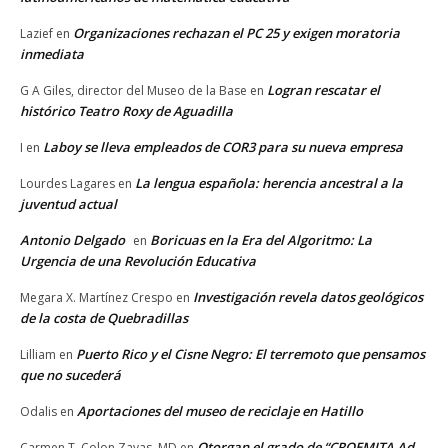
Organizaciones rechazan el PC 25 y exigen moratoria
Lazief
en
inmediata
Logran rescatar el
G A Giles, director del Museo de la Base
en
histórico Teatro Roxy de Aguadilla
Laboy se lleva empleados de COR3 para su nueva empresa
I
en
La lengua española: herencia ancestral a la
Lourdes Lagares
en
juventud actual
Antonio Delgado
Boricuas en la Era del Algoritmo: La
en
Urgencia de una Revolución Educativa
Investigación revela datos geológicos
Megara X. Martínez Crespo
en
de la costa de Quebradillas
Puerto Rico y el Cisne Negro: El terremoto que pensamos
Lilliam
en
que no sucederá
Aportaciones del museo de reciclaje en Hatillo
Odalis
en
Otorgan el grado de “CROEMITA Ad
Carmen T. Colon Zayas, MD
en