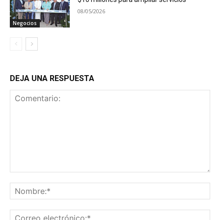
08/05/2026
Negocios
DEJA UNA RESPUESTA
Comentario:
No
Co