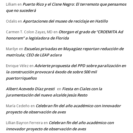
Puerto Rico y el Cisne Negro: El terremoto que pensamos
Lilliam
en
que no sucederá
Aportaciones del museo de reciclaje en Hatillo
Odalis
en
Otorgan el grado de “CROEMITA Ad
Carmen T. Colon Zayas, MD
en
honorem” a legisladora de Florida
Escuelas privadas en Mayagüez reportan reducción de
Marilyn
en
matrícula; CEO de LEAP aclara
Advierte propuesta del PPD sobre paralización en
Enrique Vélez
en
la construcción provocará éxodo de sobre 500 mil
puertorriqueños
Albert Acevedo Díaz presti
Fiesta en Ciales con la
en
juramentación del nuevo alcalde Jesús Resto
Celebran fin del año académico con innovador
María Cedeño
en
proyecto de observación de aves
Celebran fin del año académico con
Lillian Bayron Ferreira
en
innovador proyecto de observación de aves