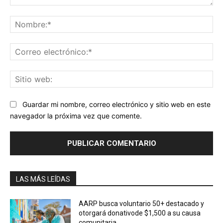
Comentario:
No
Co
ele
Sit
we
Guardar mi nombre, correo electrónico y sitio web en este
navegador la próxima vez que comente.
LAS MÁS LEÍDAS
AARP busca voluntario 50+ destacado y
otorgará donativode $1,500 a su causa
comunitaria