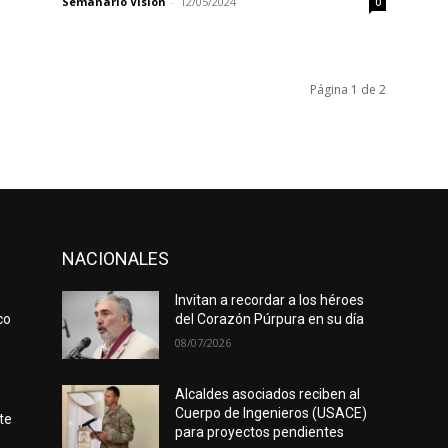
Semanario Visión
-
12/05/2024
0
Página 1 de 2
NACIONALES
Invitan a recordar a los héroes
co
del Corazón Púrpura en su día
08/07/2026
Alcaldes asociados reciben al
Cuerpo de Ingenieros (USACE)
te
para proyectos pendientes