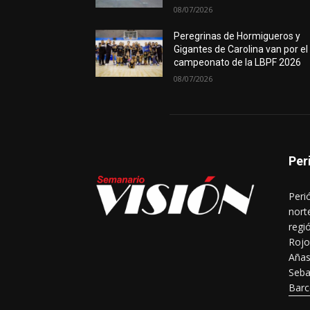
08/07/2026
Peregrinas de Hormigueros y
Gigantes de Carolina van por el
campeonato de la LBPF 2026
08/07/2026
Per
Peri
nort
regi
Rojo
Añas
Seba
Barc