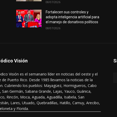
08/07/2026
Fortalecen sus controles y
adopta inteligencia artificial para
el manejo de donativos políticos
08/07/2026
iódico Visión
S
ódico Visión es el semanario líder en noticias del oeste y el
e de Puerto Rico. Desde 1985 llevamos la noticias de la
ón. Cubriendo los pueblos: Mayagüez, Hormigueros, Cabo
, San Germán, Sabana Grande, Lajas, Yauco, Guánica,
co, Rincón, Moca, Aguada, Aguadilla, Isabela, San
stián, Lares, Utuado, Quebradillas, Hatillo, Camuy, Arecibo,
eloneta y Florida.