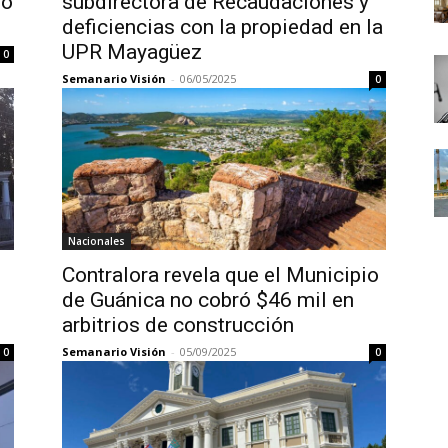
do
subdirectora de Recaudaciones y
deficiencias con la propiedad en la
UPR Mayagüez
0
Semanario Visión
-
06/05/2025
0
Nacionales
Contralora revela que el Municipio
de Guánica no cobró $46 mil en
arbitrios de construcción
Semanario Visión
-
05/09/2025
0
0