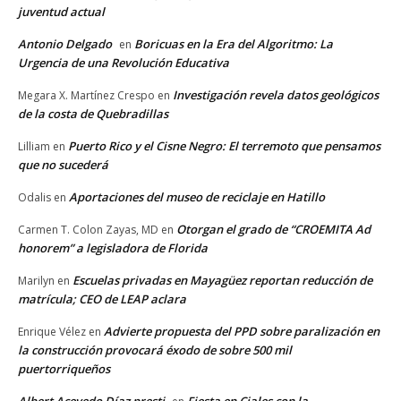
juventud actual
Antonio Delgado
Boricuas en la Era del Algoritmo: La
en
Urgencia de una Revolución Educativa
Investigación revela datos geológicos
Megara X. Martínez Crespo
en
de la costa de Quebradillas
Puerto Rico y el Cisne Negro: El terremoto que pensamos
Lilliam
en
que no sucederá
Aportaciones del museo de reciclaje en Hatillo
Odalis
en
Otorgan el grado de “CROEMITA Ad
Carmen T. Colon Zayas, MD
en
honorem” a legisladora de Florida
Escuelas privadas en Mayagüez reportan reducción de
Marilyn
en
matrícula; CEO de LEAP aclara
Advierte propuesta del PPD sobre paralización en
Enrique Vélez
en
la construcción provocará éxodo de sobre 500 mil
puertorriqueños