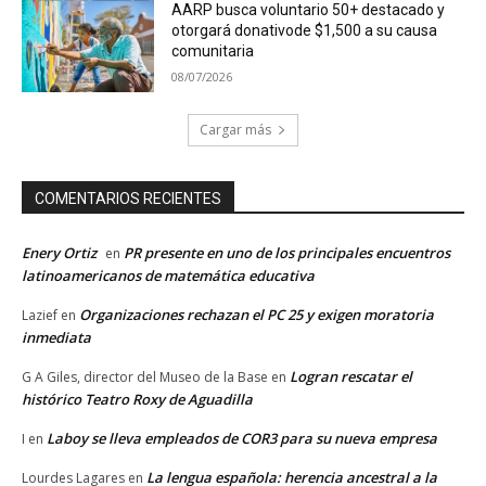
AARP busca voluntario 50+ destacado y
otorgará donativode $1,500 a su causa
comunitaria
08/07/2026
Cargar más
COMENTARIOS RECIENTES
Enery Ortiz
PR presente en uno de los principales encuentros
en
latinoamericanos de matemática educativa
Organizaciones rechazan el PC 25 y exigen moratoria
Lazief
en
inmediata
Logran rescatar el
G A Giles, director del Museo de la Base
en
histórico Teatro Roxy de Aguadilla
Laboy se lleva empleados de COR3 para su nueva empresa
I
en
La lengua española: herencia ancestral a la
Lourdes Lagares
en