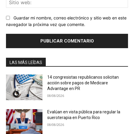
Sit
we
Guardar mi nombre, correo electrónico y sitio web en este
navegador la próxima vez que comente.
LAS MÁS LEÍDAS
14 congresistas republicanos solicitan
acción sobre pagos de Medicare
Advantage en PR
08/08/2026
Evalúan en vista pública para regular la
sueroterapia en Puerto Rico
08/08/2026