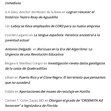
inmediata
Logran rescatar el
G A Giles, director del Museo de la Base
en
histórico Teatro Roxy de Aguadilla
Laboy se lleva empleados de COR3 para su nueva empresa
I
en
La lengua española: herencia ancestral a la
Lourdes Lagares
en
juventud actual
Antonio Delgado
Boricuas en la Era del Algoritmo: La
en
Urgencia de una Revolución Educativa
Investigación revela datos geológicos
Megara X. Martínez Crespo
en
de la costa de Quebradillas
Puerto Rico y el Cisne Negro: El terremoto que pensamos
Lilliam
en
que no sucederá
Aportaciones del museo de reciclaje en Hatillo
Odalis
en
Otorgan el grado de “CROEMITA Ad
Carmen T. Colon Zayas, MD
en
honorem” a legisladora de Florida