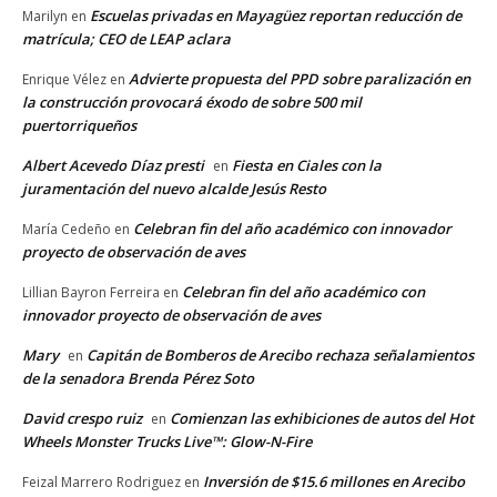
Escuelas privadas en Mayagüez reportan reducción de
Marilyn
en
matrícula; CEO de LEAP aclara
Advierte propuesta del PPD sobre paralización en
Enrique Vélez
en
la construcción provocará éxodo de sobre 500 mil
puertorriqueños
Albert Acevedo Díaz presti
Fiesta en Ciales con la
en
juramentación del nuevo alcalde Jesús Resto
Celebran fin del año académico con innovador
María Cedeño
en
proyecto de observación de aves
Celebran fin del año académico con
Lillian Bayron Ferreira
en
innovador proyecto de observación de aves
Mary
Capitán de Bomberos de Arecibo rechaza señalamientos
en
de la senadora Brenda Pérez Soto
David crespo ruiz
Comienzan las exhibiciones de autos del Hot
en
Wheels Monster Trucks Live™: Glow-N-Fire
Inversión de $15.6 millones en Arecibo
Feizal Marrero Rodriguez
en