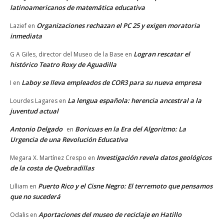
latinoamericanos de matemática educativa
Organizaciones rechazan el PC 25 y exigen moratoria
Lazief
en
inmediata
Logran rescatar el
G A Giles, director del Museo de la Base
en
histórico Teatro Roxy de Aguadilla
Laboy se lleva empleados de COR3 para su nueva empresa
I
en
La lengua española: herencia ancestral a la
Lourdes Lagares
en
juventud actual
Antonio Delgado
Boricuas en la Era del Algoritmo: La
en
Urgencia de una Revolución Educativa
Investigación revela datos geológicos
Megara X. Martínez Crespo
en
de la costa de Quebradillas
Puerto Rico y el Cisne Negro: El terremoto que pensamos
Lilliam
en
que no sucederá
Aportaciones del museo de reciclaje en Hatillo
Odalis
en