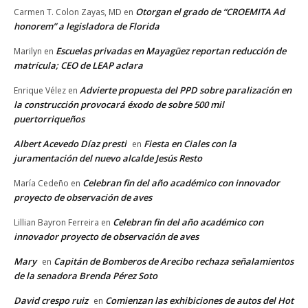
Otorgan el grado de “CROEMITA Ad
Carmen T. Colon Zayas, MD
en
honorem” a legisladora de Florida
Escuelas privadas en Mayagüez reportan reducción de
Marilyn
en
matrícula; CEO de LEAP aclara
Advierte propuesta del PPD sobre paralización en
Enrique Vélez
en
la construcción provocará éxodo de sobre 500 mil
puertorriqueños
Albert Acevedo Díaz presti
Fiesta en Ciales con la
en
juramentación del nuevo alcalde Jesús Resto
Celebran fin del año académico con innovador
María Cedeño
en
proyecto de observación de aves
Celebran fin del año académico con
Lillian Bayron Ferreira
en
innovador proyecto de observación de aves
Mary
Capitán de Bomberos de Arecibo rechaza señalamientos
en
de la senadora Brenda Pérez Soto
David crespo ruiz
Comienzan las exhibiciones de autos del Hot
en