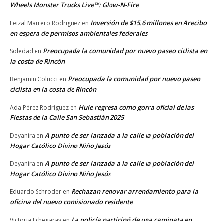
Wheels Monster Trucks Live™: Glow-N-Fire
Inversión de $15.6 millones en Arecibo
Feizal Marrero Rodriguez
en
en espera de permisos ambientales federales
Preocupada la comunidad por nuevo paseo ciclista en
Soledad
en
la costa de Rincón
Preocupada la comunidad por nuevo paseo
Benjamin Colucci
en
ciclista en la costa de Rincón
Hule regresa como gorra oficial de las
Ada Pérez Rodríguez
en
Fiestas de la Calle San Sebastián 2025
A punto de ser lanzada a la calle la población del
Deyanira
en
Hogar Católico Divino Niño Jesús
A punto de ser lanzada a la calle la población del
Deyanira
en
Hogar Católico Divino Niño Jesús
Rechazan renovar arrendamiento para la
Eduardo Schroder
en
oficina del nuevo comisionado residente
La policía participó de una caminata en
Victoria Echegaray
en