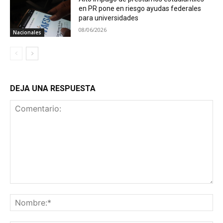
en PR pone en riesgo ayudas federales
para universidades
08/06/2026
Nacionales
DEJA UNA RESPUESTA
Comentario:
No