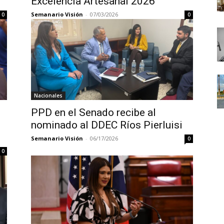
Excelencia Artesanal 2026
Semanario Visión
-
07/03/2026
0
0
Nacionales
PPD en el Senado recibe al
nominado al DDEC Ríos Pierluisi
Semanario Visión
-
06/17/2026
0
0