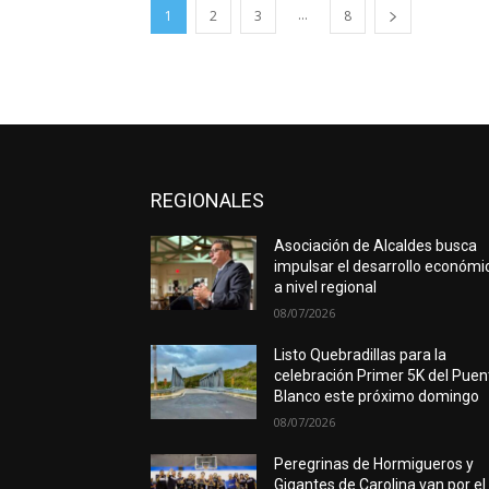
...
1
2
3
8
REGIONALES
Asociación de Alcaldes busca
impulsar el desarrollo económi
a nivel regional
08/07/2026
Listo Quebradillas para la
celebración Primer 5K del Puen
Blanco este próximo domingo
08/07/2026
Peregrinas de Hormigueros y
Gigantes de Carolina van por el