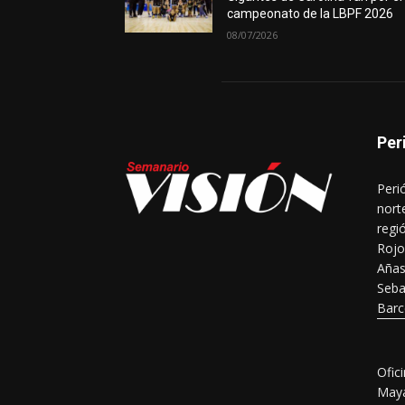
campeonato de la LBPF 2026
08/07/2026
Per
Peri
nort
regi
Rojo
Añas
Seba
Barc
Ofic
Maya