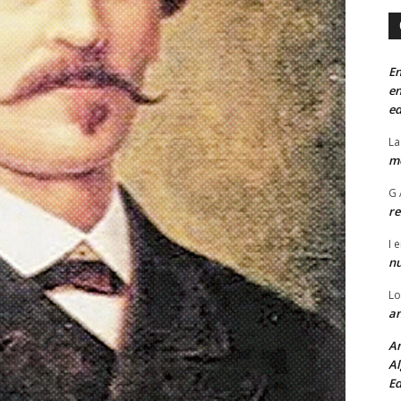
En
en
ed
La
mo
G 
re
I
e
n
Lo
an
An
Al
Ed