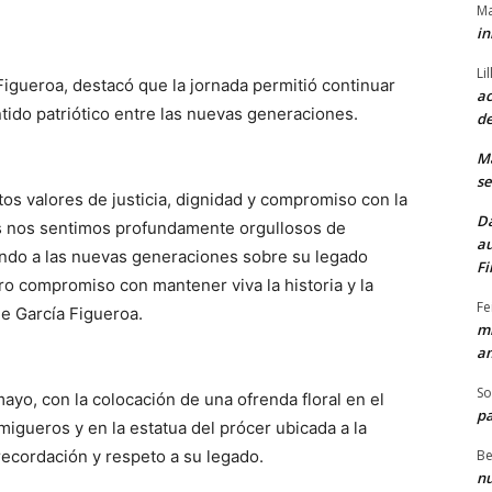
Ma
in
Li
Figueroa, destacó que la jornada permitió continuar
ac
ntido patriótico entre las nuevas generaciones.
de
M
se
os valores de justicia, dignidad y compromiso con la
Da
s nos sentimos profundamente orgullosos de
au
ndo a las nuevas generaciones sobre su legado
Fi
tro compromiso con mantener viva la historia y la
Fe
de García Figueroa.
mi
am
So
ayo, con la colocación de una ofrenda floral en el
pa
gueros y en la estatua del prócer ubicada a la
Be
ecordación y respeto a su legado.
nu