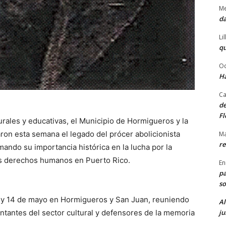
Me
da
Li
qu
Od
Ha
Ca
de
Fl
rales y educativas, el Municipio de Hormigueros y la
n esta semana el legado del prócer abolicionista
Ma
re
ando su importancia histórica en la lucha por la
los derechos humanos en Puerto Rico.
En
pa
so
13 y 14 de mayo en Hormigueros y San Juan, reuniendo
Al
ju
ntantes del sector cultural y defensores de la memoria