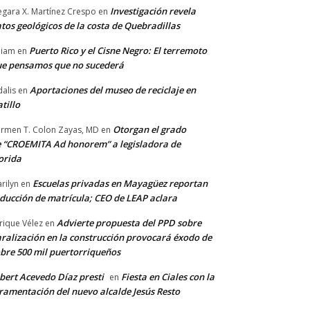
Investigación revela
gara X. Martínez Crespo
en
tos geológicos de la costa de Quebradillas
Puerto Rico y el Cisne Negro: El terremoto
lliam
en
e pensamos que no sucederá
Aportaciones del museo de reciclaje en
alis
en
tillo
Otorgan el grado
rmen T. Colon Zayas, MD
en
 “CROEMITA Ad honorem” a legisladora de
orida
Escuelas privadas en Mayagüez reportan
rilyn
en
ducción de matrícula; CEO de LEAP aclara
Advierte propuesta del PPD sobre
rique Vélez
en
ralización en la construcción provocará éxodo de
bre 500 mil puertorriqueños
bert Acevedo Díaz presti
Fiesta en Ciales con la
en
ramentación del nuevo alcalde Jesús Resto