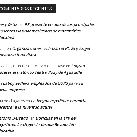
COMENTARIOS RECIENTES
ery Ortiz
PR presente en uno de los principales
en
cuentros latinoamericanos de matemática
ucativa
Organizaciones rechazan el PC 25 y exigen
zief
en
ratoria inmediata
Logran
A Giles, director del Museo de la Base
en
scatar el histórico Teatro Roxy de Aguadilla
Laboy se lleva empleados de COR3 para su
n
ueva empresa
La lengua española: herencia
urdes Lagares
en
cestral a la juventud actual
tonio Delgado
Boricuas en la Era del
en
goritmo: La Urgencia de una Revolución
ucativa