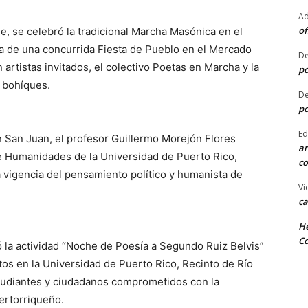
Ad
of
e, se celebró la tradicional Marcha Masónica en el
a de una concurrida Fiesta de Pueblo en el Mercado
De
rtistas invitados, el colectivo Poetas en Marcha y la
po
s bohíques.
De
po
Ed
San Juan, el profesor Guillermo Morejón Flores
ar
de Humanidades de la Universidad de Puerto Rico,
co
a vigencia del pensamiento político y humanista de
Vi
ca
He
Co
ó la actividad “Noche de Poesía a Segundo Ruiz Belvis”
tos en la Universidad de Puerto Rico, Recinto de Río
studiantes y ciudadanos comprometidos con la
ertorriqueño.