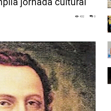
plia jornada cultural
432
0