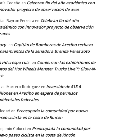
Celebran fin del año académico con
ría Cedeño
en
novador proyecto de observación de aves
Celebran fin del año
llian Bayron Ferreira
en
adémico con innovador proyecto de observación
 aves
ary
Capitán de Bomberos de Arecibo rechaza
en
ñalamientos de la senadora Brenda Pérez Soto
vid crespo ruiz
Comienzan las exhibiciones de
en
tos del Hot Wheels Monster Trucks Live™: Glow-N-
re
Inversión de $15.6
izal Marrero Rodriguez
en
llones en Arecibo en espera de permisos
bientales federales
Preocupada la comunidad por nuevo
ledad
en
seo ciclista en la costa de Rincón
Preocupada la comunidad por
njamin Colucci
en
evo paseo ciclista en la costa de Rincón