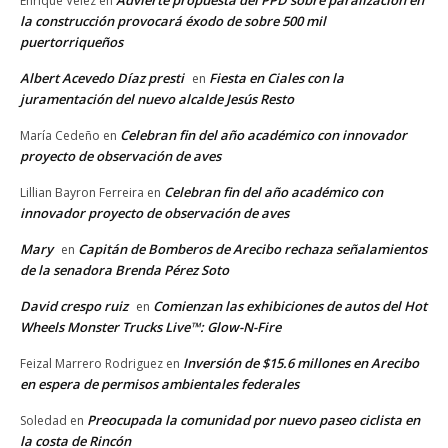
Advierte propuesta del PPD sobre paralización en
Enrique Vélez
en
la construcción provocará éxodo de sobre 500 mil
puertorriqueños
Albert Acevedo Díaz presti
Fiesta en Ciales con la
en
juramentación del nuevo alcalde Jesús Resto
Celebran fin del año académico con innovador
María Cedeño
en
proyecto de observación de aves
Celebran fin del año académico con
Lillian Bayron Ferreira
en
innovador proyecto de observación de aves
Mary
Capitán de Bomberos de Arecibo rechaza señalamientos
en
de la senadora Brenda Pérez Soto
David crespo ruiz
Comienzan las exhibiciones de autos del Hot
en
Wheels Monster Trucks Live™: Glow-N-Fire
Inversión de $15.6 millones en Arecibo
Feizal Marrero Rodriguez
en
en espera de permisos ambientales federales
Preocupada la comunidad por nuevo paseo ciclista en
Soledad
en
la costa de Rincón