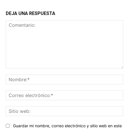
DEJA UNA RESPUESTA
Comentario:
No
Co
ele
Sit
we
Guardar mi nombre, correo electrónico y sitio web en este