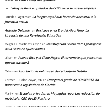
Laboy se lleva empleados de COR3 para su nueva empresa
I
en
La lengua española: herencia ancestral a la
Lourdes Lagares
en
juventud actual
Antonio Delgado
Boricuas en la Era del Algoritmo: La
en
Urgencia de una Revolución Educativa
Investigación revela datos geológicos
Megara X. Martínez Crespo
en
de la costa de Quebradillas
Puerto Rico y el Cisne Negro: El terremoto que pensamos
Lilliam
en
que no sucederá
Aportaciones del museo de reciclaje en Hatillo
Odalis
en
Otorgan el grado de “CROEMITA Ad
Carmen T. Colon Zayas, MD
en
honorem” a legisladora de Florida
Escuelas privadas en Mayagüez reportan reducción de
Marilyn
en
matrícula; CEO de LEAP aclara