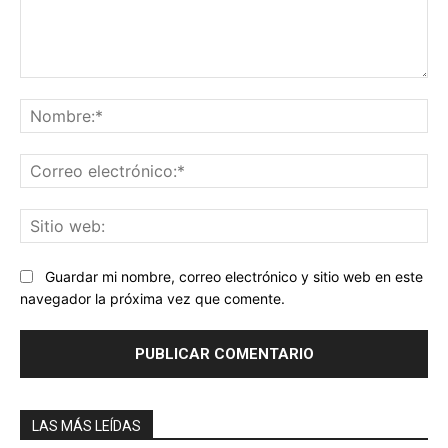
Comentario:
No
Co
ele
Sit
we
Guardar mi nombre, correo electrónico y sitio web en este
navegador la próxima vez que comente.
LAS MÁS LEÍDAS