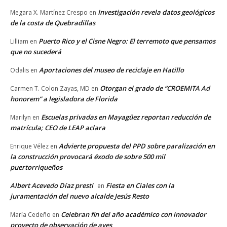
Investigación revela datos geológicos
Megara X. Martínez Crespo
en
de la costa de Quebradillas
Puerto Rico y el Cisne Negro: El terremoto que pensamos
Lilliam
en
que no sucederá
Aportaciones del museo de reciclaje en Hatillo
Odalis
en
Otorgan el grado de “CROEMITA Ad
Carmen T. Colon Zayas, MD
en
honorem” a legisladora de Florida
Escuelas privadas en Mayagüez reportan reducción de
Marilyn
en
matrícula; CEO de LEAP aclara
Advierte propuesta del PPD sobre paralización en
Enrique Vélez
en
la construcción provocará éxodo de sobre 500 mil
puertorriqueños
Albert Acevedo Díaz presti
Fiesta en Ciales con la
en
juramentación del nuevo alcalde Jesús Resto
Celebran fin del año académico con innovador
María Cedeño
en
proyecto de observación de aves